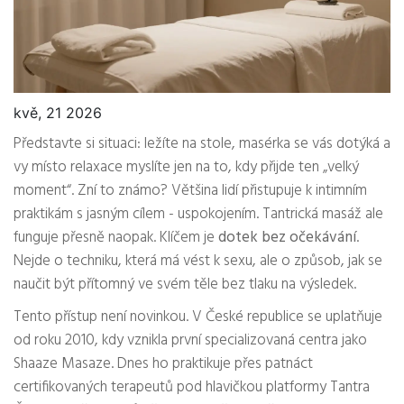
kvě, 21 2026
Představte si situaci: ležíte na stole, masérka se vás dotýká a
vy místo relaxace myslíte jen na to, kdy přijde ten „velký
moment“. Zní to známo? Většina lidí přistupuje k intimním
praktikám s jasným cílem - uspokojením. Tantrická masáž ale
funguje přesně naopak. Klíčem je
dotek bez očekávání
.
Nejde o techniku, která má vést k sexu, ale o způsob, jak se
naučit být přítomný ve svém těle bez tlaku na výsledek.
Tento přístup není novinkou. V České republice se uplatňuje
od roku 2010, kdy vznikla první specializovaná centra jako
Shaaze Masaze. Dnes ho praktikuje přes patnáct
certifikovaných terapeutů pod hlavičkou platformy Tantra