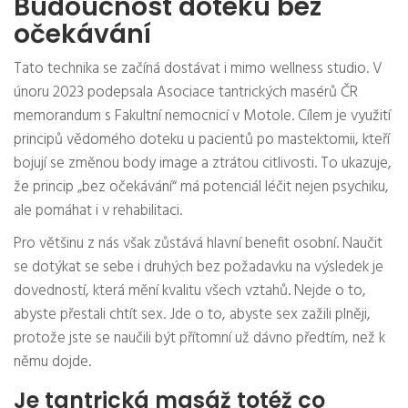
Budoucnost doteku bez
očekávání
Tato technika se začíná dostávat i mimo wellness studio. V
únoru 2023 podepsala Asociace tantrických masérů ČR
memorandum s Fakultní nemocnicí v Motole. Cílem je využití
principů vědomého doteku u pacientů po mastektomii, kteří
bojují se změnou body image a ztrátou citlivosti. To ukazuje,
že princip „bez očekávání“ má potenciál léčit nejen psychiku,
ale pomáhat i v rehabilitaci.
Pro většinu z nás však zůstává hlavní benefit osobní. Naučit
se dotýkat se sebe i druhých bez požadavku na výsledek je
dovedností, která mění kvalitu všech vztahů. Nejde o to,
abyste přestali chtít sex. Jde o to, abyste sex zažili plněji,
protože jste se naučili být přítomní už dávno předtím, než k
němu dojde.
Je tantrická masáž totéž co