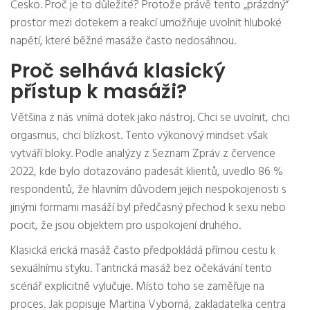
Česko. Proč je to důležité? Protože právě tento „prázdný“
prostor mezi dotekem a reakcí umožňuje uvolnit hluboké
napětí, které běžné masáže často nedosáhnou.
Proč selhává klasický
přístup k masáži?
Většina z nás vnímá dotek jako nástroj. Chci se uvolnit, chci
orgasmus, chci blízkost. Tento výkonový mindset však
vytváří bloky. Podle analýzy z Seznam Zpráv z července
2022, kde bylo dotazováno padesát klientů, uvedlo 86 %
respondentů, že hlavním důvodem jejich nespokojenosti s
jinými formami masáží byl předčasný přechod k sexu nebo
pocit, že jsou objektem pro uspokojení druhého.
Klasická erická masáž často předpokládá přímou cestu k
sexuálnímu styku. Tantrická masáž bez očekávání tento
scénář explicitně vylučuje. Místo toho se zaměřuje na
proces. Jak popisuje Martina Vyborná, zakladatelka centra