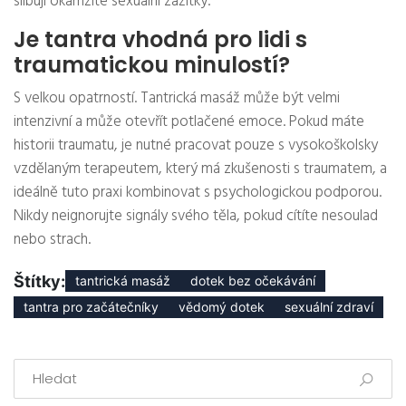
slibují okamžité sexuální zážitky.
Je tantra vhodná pro lidi s
traumatickou minulostí?
S velkou opatrností. Tantrická masáž může být velmi
intenzivní a může otevřít potlačené emoce. Pokud máte
historii traumatu, je nutné pracovat pouze s vysokoškolsky
vzdělaným terapeutem, který má zkušenosti s traumatem, a
ideálně tuto praxi kombinovat s psychologickou podporou.
Nikdy neignorujte signály svého těla, pokud cítíte nesoulad
nebo strach.
Štítky:
tantrická masáž
dotek bez očekávání
tantra pro začátečníky
vědomý dotek
sexuální zdraví