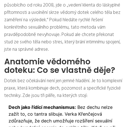
působícího od roku 2008, jde o „vedení klienta do láskyplné
přítomnosti a uvolnění skrze vědomý dotek celého těla bez
zaměření na výsledek.“ Pokud hledáte rychlé řešení
konkrétního sexuálního problému, tato metoda vám
pravděpodobně nevyhovuje. Pokud ale chcete překonat
stud ze svého těla nebo stres, který brání intimnímu spojení,
jste na správné adrese.
Anatomie vědomého
doteku: Co se vlastně děje?
Dotek bez očekávání není jen jemné hladění. Je to komplexní
praxe, která kombinuje dech, pozornost a specifické fyzické
techniky. Zde jsou tři pilíře, na kterých stojí:
Dech jako řídící mechanismus:
Bez dechu nelze
zažít to, co tantra slibuje. Verka Křenčejová
zdůrazňuje, že dech umožňuje rozšíření sexuální