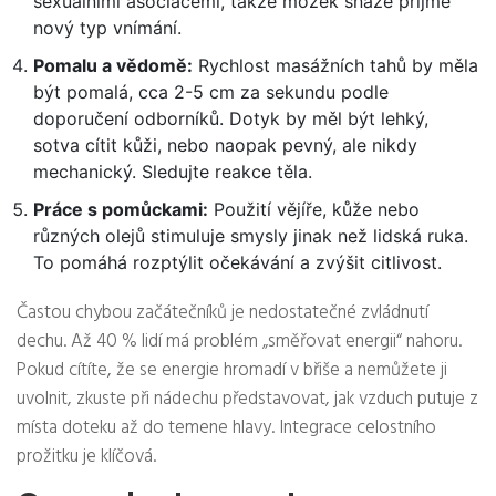
sexuálními asociacemi, takže mozek snáze přijme
nový typ vnímání.
Pomalu a vědomě:
Rychlost masážních tahů by měla
být pomalá, cca 2-5 cm za sekundu podle
doporučení odborníků. Dotyk by měl být lehký,
sotva cítit kůži, nebo naopak pevný, ale nikdy
mechanický. Sledujte reakce těla.
Práce s pomůckami:
Použití vějíře, kůže nebo
různých olejů stimuluje smysly jinak než lidská ruka.
To pomáhá rozptýlit očekávání a zvýšit citlivost.
Častou chybou začátečníků je nedostatečné zvládnutí
dechu. Až 40 % lidí má problém „směřovat energii“ nahoru.
Pokud cítíte, že se energie hromadí v břiše a nemůžete ji
uvolnit, zkuste při nádechu představovat, jak vzduch putuje z
místa doteku až do temene hlavy. Integrace celostního
prožitku je klíčová.