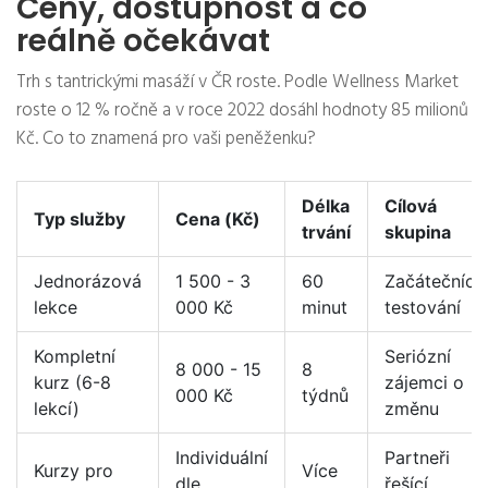
Ceny, dostupnost a co
reálně očekávat
Trh s tantrickými masáží v ČR roste. Podle Wellness Market
roste o 12 % ročně a v roce 2022 dosáhl hodnoty 85 milionů
Kč. Co to znamená pro vaši peněženku?
Délka
Cílová
Typ služby
Cena (Kč)
trvání
skupina
Jednorázová
1 500 - 3
60
Začátečníci,
lekce
000 Kč
minut
testování
Kompletní
Seriózní
8 000 - 15
8
kurz (6-8
zájemci o
000 Kč
týdnů
lekcí)
změnu
Individuální
Partneři
Kurzy pro
Více
dle
řešící