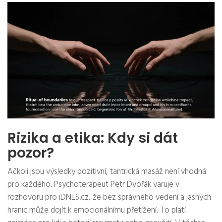
Rizika a etika: Kdy si dát
pozor?
Ačkoli jsou výsledky pozitivní, tantrická masáž není vhodná
pro každého. Psychoterapeut Petr Dvořák varuje v
rozhovoru pro iDNES.cz, že bez správného vedení a jasných
hranic může dojít k emocionálnímu přetížení. To platí