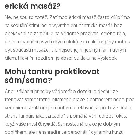
erická masáž?
Ne, nejsou to totéž. Zatímco erická masáž často cílí přímo
na sexuální stimulaci a vyvrcholení, tantrická masáž bez
očekávání se zaměřuje na vědomé prožívání celého těla,
dech a uvolnění psychických bloků. Sexuální orgány mohou
být součástí masáže, ale nejsou jejím jediným ani nutným
cílem. Hlavním rozdílem je absence tlaku na výsledek.
Mohu tantru praktikovat
sám/sama?
Ano, základní principy vědomého doteku a dechu lze
trénovat samostatně. Nicméně práce s partnerem nebo pod
vedením instruktora je mnohem efektivnější, protože druhá
strana funguje jako „zrcadlo“ a pomáhá vám udržet fokus,
když vaše mysl блужdá. Samostatná praxe je dobrým
doplňkem, ale nenahradí interpersonální dynamiku kurzu.