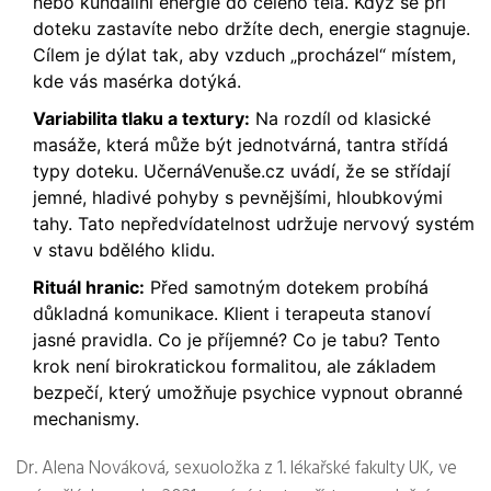
nebo kundaliní energie do celého těla. Když se při
doteku zastavíte nebo držíte dech, energie stagnuje.
Cílem je dýlat tak, aby vzduch „procházel“ místem,
kde vás masérka dotýká.
Variabilita tlaku a textury:
Na rozdíl od klasické
masáže, která může být jednotvárná, tantra střídá
typy doteku. UčernáVenuše.cz uvádí, že se střídají
jemné, hladivé pohyby s pevnějšími, hloubkovými
tahy. Tato nepředvídatelnost udržuje nervový systém
v stavu bdělého klidu.
Rituál hranic:
Před samotným dotekem probíhá
důkladná komunikace. Klient i terapeuta stanoví
jasné pravidla. Co je příjemné? Co je tabu? Tento
krok není birokratickou formalitou, ale základem
bezpečí, který umožňuje psychice vypnout obranné
mechanismy.
Dr. Alena Nováková, sexuoložka z 1. lékařské fakulty UK, ve