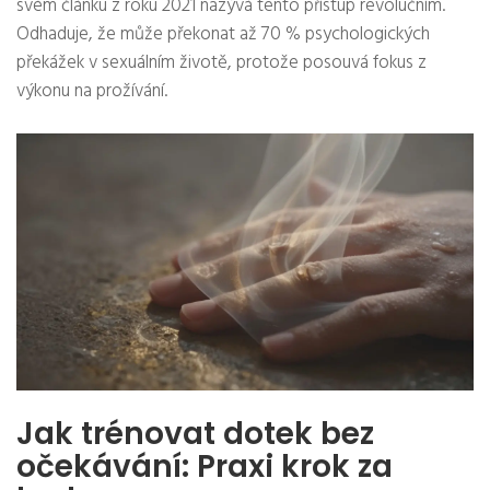
svém článku z roku 2021 nazývá tento přístup revolučním.
Odhaduje, že může překonat až 70 % psychologických
překážek v sexuálním životě, protože posouvá fokus z
výkonu na prožívání.
Jak trénovat dotek bez
očekávání: Praxi krok za