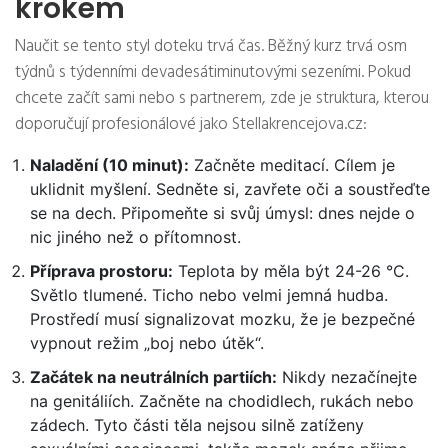
krokem
Naučit se tento styl doteku trvá čas. Běžný kurz trvá osm
týdnů s týdenními devadesátiminutovými sezeními. Pokud
chcete začít sami nebo s partnerem, zde je struktura, kterou
doporučují profesionálové jako Stellakrencejova.cz:
Naladění (10 minut):
Začněte meditací. Cílem je
uklidnit myšlení. Sedněte si, zavřete oči a soustřeďte
se na dech. Připomeňte si svůj úmysl: dnes nejde o
nic jiného než o přítomnost.
Příprava prostoru:
Teplota by měla být 24-26 °C.
Světlo tlumené. Ticho nebo velmi jemná hudba.
Prostředí musí signalizovat mozku, že je bezpečné
vypnout režim „boj nebo útěk“.
Začátek na neutrálních partiích:
Nikdy nezačínejte
na genitáliích. Začněte na chodidlech, rukách nebo
zádech. Tyto části těla nejsou silně zatíženy