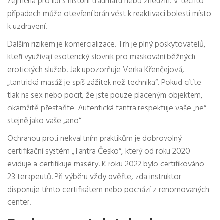
zejména pro lidi s historií traumatu nebo zneužití. V těchto
případech může otevření brán vést k reaktivaci bolesti místo
k uzdravení.
Dalším rizikem je komercializace. Trh je plný poskytovatelů,
kteří využívají esoterický slovník pro maskování běžných
erotických služeb. Jak upozorňuje Verka Křenčejová,
„tantrická masáž je spíš zážitek než technika“. Pokud cítíte
tlak na sex nebo pocit, že jste pouze placeným objektem,
okamžitě přestaňte. Autentická tantra respektuje vaše „ne“
stejně jako vaše „ano“.
Ochranou proti nekvalitním praktikům je dobrovolný
certifikační systém „Tantra Česko“, který od roku 2020
eviduje a certifikuje maséry. K roku 2022 bylo certifikováno
23 terapeutů. Při výběru vždy ověřte, zda instruktor
disponuje tímto certifikátem nebo pochází z renomovaných
center.