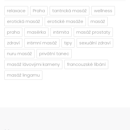
relaxace
Praha
tantrická masáž
wellness
erotická masáž
erotické masáže
masáž
praha
masérka
intimita
masáž prostaty
zdraví
intimní masáž
tipy
sexuální zdraví
nuru masáž
privátní tanec
masáž lávovými kameny
francouzské líbání
masáž lingamu