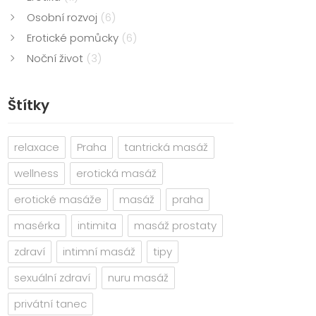
Osobní rozvoj
(6)
Erotické pomůcky
(6)
Noční život
(3)
Štítky
relaxace
Praha
tantrická masáž
wellness
erotická masáž
erotické masáže
masáž
praha
masérka
intimita
masáž prostaty
zdraví
intimní masáž
tipy
sexuální zdraví
nuru masáž
privátní tanec