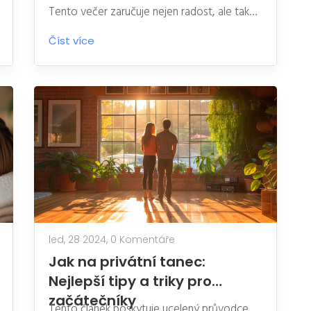
Tento večer zaručuje nejen radost, ale také
jedinečný způsob relaxace a obnovení
Číst více
psychické pohody. Objevte, jak takový
zážitek může obohatit vaši návštěvu Prahy a
co vše můžete očekávat od tohoto
výjimečného spojení tance a masáže.
led, 28 2024,
0 Komentáře
Jak na privátní tanec:
Nejlepší tipy a triky pro
začátečníky
Tento článek poskytuje ucelený průvodce