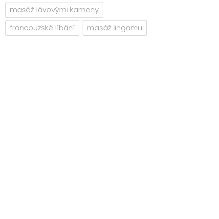
masáž lávovými kameny
francouzské líbání
masáž lingamu