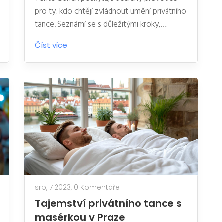
pro ty, kdo chtějí zvládnout umění privátního
tance. Seznámí se s důležitými kroky,
tanečními technikami a tipy, jak tanec
Číst více
zvládnout, aby byl pro oba partnery příjemný
a plný radosti. Prozkoumáme základní prvky,
výběr hudby, taneční prostor a komunikaci
během tance. Článek obsahuje praktické
rady od výběru oblečení až po techniky
vedení a následování.
srp, 7 2023,
0 Komentáře
Tajemství privátního tance s
masérkou v Praze