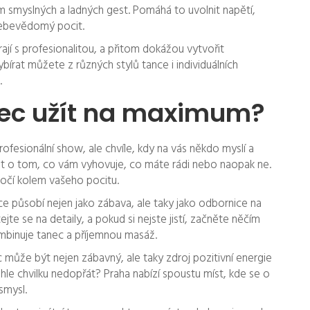
ím smyslných a ladných gest. Pomáhá to uvolnit napětí,
 sebevědomý pocit.
rají s profesionalitou, a přitom dokážou vytvořit
írat můžete z různých stylů tance i individuálních
.
anec užít na maximum?
rofesionální show, ale chvíle, kdy na vás někdo myslí a
t o tom, co vám vyhovuje, co máte rádi nebo naopak ne.
 točí kolem vašeho pocitu.
nice působí nejen jako zábava, ale taky jako odbornice na
jte se na detaily, a pokud si nejste jistí, začněte něčím
ombinuje tanec a příjemnou masáž.
c může být nejen zábavný, ale taky zdroj pozitivní energie
le chvilku nedopřát? Praha nabízí spoustu míst, kde se o
smysl.