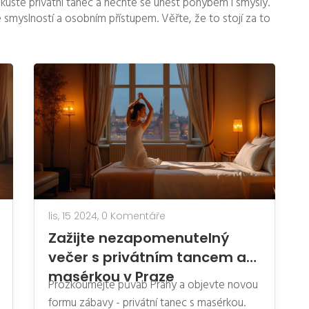
zkuste privátní tanec a nechte se unést pohybem i smysly.
 smyslností a osobním přístupem. Věřte, že to stojí za to
lis, 15 2024,
0 Komentáře
Zažijte nezapomenutelný
večer s privátním tancem a
masérkou v Praze
Prozkoumejte půvab Prahy a objevte novou
formu zábavy - privátní tanec s masérkou.