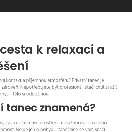
 cesta k relaxaci a
ěšení
bní kontakt a příjemnou atmosféru? Privátní tanec je
zároveň. Nepotřebujete být profesionál, stačí chtít si užít
mysl i tělo si odpočinou.
ní tanec znamená?
vás, často v intimním prostředí masážního salónu nebo
rnost. Nejde jen o pohyb – tanečnice se vám snaží