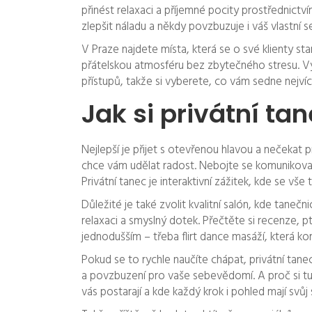
přinést relaxaci a příjemné pocity prostřednictv
zlepšit náladu a někdy povzbuzuje i váš vlastní
V Praze najdete místa, která se o své klienty sta
přátelskou atmosféru bez zbytečného stresu. Vyb
přístupů, takže si vyberete, co vám sedne nejvíc
Jak si privátní t
Nejlepší je přijet s otevřenou hlavou a nečekat p
chce vám udělat radost. Nebojte se komunikova
Privátní tanec je interaktivní zážitek, kde se vše
Důležité je také zvolit kvalitní salón, kde taneč
relaxaci a smyslný dotek. Přečtěte si recenze, pte
jednodušším – třeba flirt dance masáží, která k
Pokud se to rychle naučíte chápat, privátní tane
a povzbuzení pro vaše sebevědomí. A proč si tuh
vás postarají a kde každý krok i pohled mají svůj 