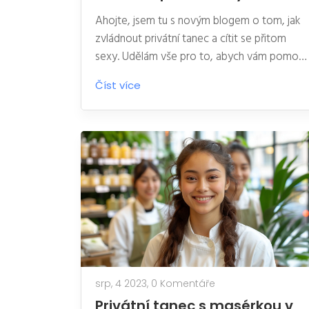
Ahojte, jsem tu s novým blogem o tom, jak
zvládnout privátní tanec a cítit se přitom
sexy. Udělám vše pro to, abych vám pomohl
změnit váš vlastní pohled na tancování.
Číst více
Ukážu vám, jak můžete zvládnout svůj vlastní
privátní tanec a jak můžete sebevědomě a
sebejistě využívat své tělo. To je pro mě
tajemství, jak se cítit sexy při tanci. Doufám,
že vás to bude bavit a těším se na další
tancování!
srp, 4 2023,
0 Komentáře
Privátní tanec s masérkou v