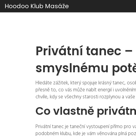
Hoodoo Klub Masáže
Privátní tanec –
smyslnému pot
Hledáte zážitek, který spojuje krásný tanec, oso
přesně to, co vás může nabít energií i uvolněním 
chvíle, kdy se všechny starosti rozplynou a vaše 
Co vlastně privát
Privátní tanec je taneční vystoupení přímo pro 
podobném klubu, kde je vám věnována plná pozo