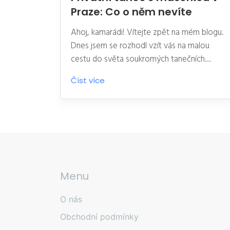
Praze: Co o něm nevíte
Ahoj, kamarádi! Vítejte zpět na mém blogu.
Dnes jsem se rozhodl vzít vás na malou
cestu do světa soukromých tanečních
sezení s masérkou v Praze. Je to úžasný
Číst více
zážitek plný relaxace, uvolnění a
samozřejmě skvělého tance. Co na tom ale
je tak zvláštního, ptáte se? No, to je přesně
to, o čem jsem se rozhodl dnes povídat.
Takže, připoutejte se, protože jdeme na
jízdu plnou smíchu a pozitivní energie!
Menu
O nás
Obchodní podmínky