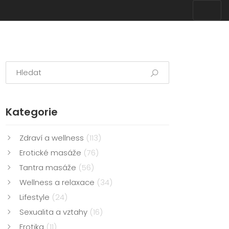
Kategorie
Zdraví a wellness
(113)
Erotické masáže
(76)
Tantra masáže
(56)
Wellness a relaxace
(34)
Lifestyle
(24)
Sexualita a vztahy
(16)
Erotika
(11)