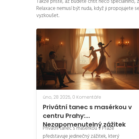
Takže příště, až budete chtít něco speciálního, 
Relaxace nemusí být nuda, když ji propojujete se
vyzkoušet.
úno, 28 2025,
0 Komentáře
Privátní tanec s masérkou v
centru Prahy:
Nezapomenutelný zážitek
Privátní tanec s masérkou v Praze
představuje jedinečný zážitek, který