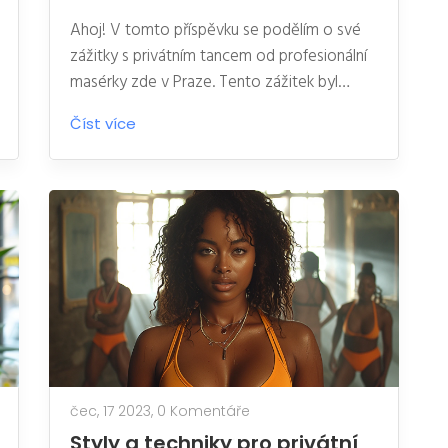
Ahoj! V tomto příspěvku se podělím o své
zážitky s privátním tancem od profesionální
masérky zde v Praze. Tento zážitek byl
skutečně fascinující a naprosto nevšední.
Číst více
Jaké tajemství se za tímto vyjímečným
zážitkem skrývá? Pojďme se na to společně
podívat a probudit své smysly při odhalování
tajemství privátního tance.
čec, 17 2023,
0 Komentáře
Styly a techniky pro privátní