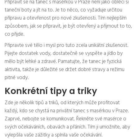
Připravit se na tanec s masérkou v Praze není jako obléci si
taneční boty a jít na to. Je to něco, co vyžaduje určitou
přípravu a otevřenost pro nové zkušenosti. Tím nejlepším
způsobem, jak se připravit, je být otevřený a přijmout to to,
co přijde.
Připravte své tělo i mysl pro tuto zcela unikátní zkušenost.
Pijejte dostatek vody, dostatečně se vyspěte a jídlo by
mělo být lehké a zdravé. Pamatujte, že tanec je fyzická
aktivita, takže je důležité se držet dobré stravy a režimu
pitné vody.
Konkrétní tipy a triky
Zde je několik tipů a triků, od kterých může profitovat
každý, kdo se chystá na privátní tanec s masérkou v Praze.
Zaprvé, nebojte se komunikovat. Řekněte své masérce o
svých očekáváních, obavách a přáních. Tím ji umožníte, aby
vylepšila vaše zážitky a splnila vaše očekávání.