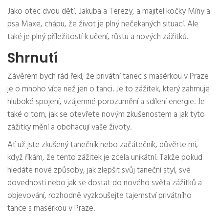
Jako otec dvou dětí, Jakuba a Terezy, a majitel kočky Míny a
psa Maxe, chápu, že život je plný nečekaných situací. Ale
také je plný příležitostí k učení, růstu a nových zážitků.
Shrnutí
Závěrem bych rád řekl, že privátní tanec s masérkou v Praze
je o mnoho více než jen o tanci. Je to zážitek, který zahrnuje
hluboké spojení, vzájemné porozumění a sdílení energie. Je
také o tom, jak se otevřete novým zkušenostem a jak tyto
zážitky mění a obohacují vaše životy.
Ať už jste zkušený tanečník nebo začátečník, důvěrte mi,
když říkám, že tento zážitek je zcela unikátní. Takže pokud
hledáte nové způsoby, jak zlepšit svůj taneční styl, své
dovednosti nebo jak se dostat do nového světa zážitků a
objevování, rozhodně vyzkoušejte tajemství privátního
tance s masérkou v Praze.