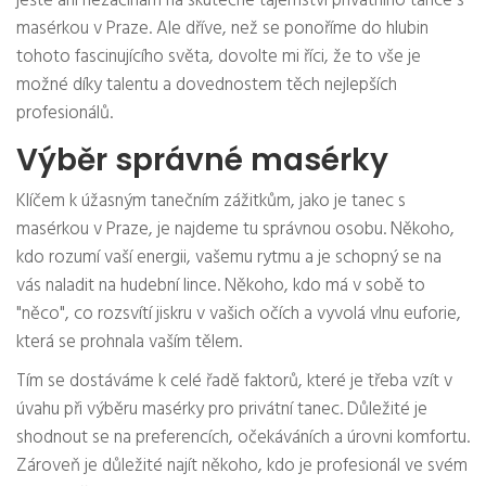
ještě ani nezačínám na skutečné tajemství privátního tance s
masérkou v Praze. Ale dříve, než se ponoříme do hlubin
tohoto fascinujícího světa, dovolte mi říci, že to vše je
možné díky talentu a dovednostem těch nejlepších
profesionálů.
Výběr správné masérky
Klíčem k úžasným tanečním zážitkům, jako je tanec s
masérkou v Praze, je najdeme tu správnou osobu. Někoho,
kdo rozumí vaší energii, vašemu rytmu a je schopný se na
vás naladit na hudební lince. Někoho, kdo má v sobě to
"něco", co rozsvítí jiskru v vašich očích a vyvolá vlnu euforie,
která se prohnala vaším tělem.
Tím se dostáváme k celé řadě faktorů, které je třeba vzít v
úvahu při výběru masérky pro privátní tanec. Důležité je
shodnout se na preferencích, očekáváních a úrovni komfortu.
Zároveň je důležité najít někoho, kdo je profesionál ve svém