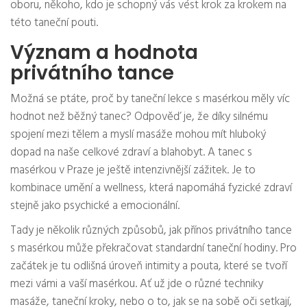
oboru, někoho, kdo je schopný vás vést krok za krokem na
této taneční pouti.
Význam a hodnota
privátního tance
Možná se ptáte, proč by taneční lekce s masérkou měly víc
hodnot než běžný tanec? Odpověď je, že díky silnému
spojení mezi tělem a myslí masáže mohou mít hluboký
dopad na naše celkové zdraví a blahobyt. A tanec s
masérkou v Praze je ještě intenzivnější zážitek. Je to
kombinace umění a wellness, která napomáhá fyzické zdraví
stejně jako psychické a emocionální.
Tady je několik různých způsobů, jak přínos privátního tance
s masérkou může překračovat standardní taneční hodiny. Pro
začátek je tu odlišná úroveň intimity a pouta, které se tvoří
mezi vámi a vaší masérkou. Ať už jde o různé techniky
masáže, taneční kroky, nebo o to, jak se na sobě oči setkají,