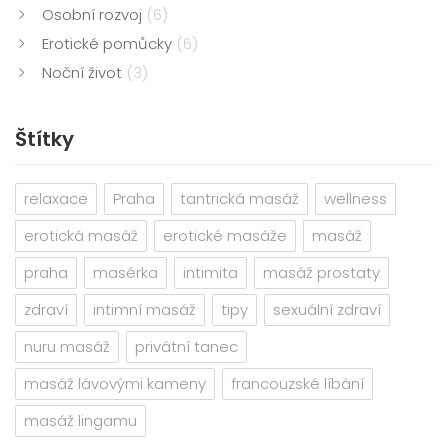
Osobní rozvoj
(6)
Erotické pomůcky
(6)
Noční život
(3)
Štítky
relaxace
Praha
tantrická masáž
wellness
erotická masáž
erotické masáže
masáž
praha
masérka
intimita
masáž prostaty
zdraví
intimní masáž
tipy
sexuální zdraví
nuru masáž
privátní tanec
masáž lávovými kameny
francouzské líbání
masáž lingamu