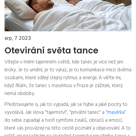
srp, 7 2023
Otevírání světa tance
Vítejte v mém tajemném světě, kde tanec je více než jen
kroky. Je to umění, je to výraz, je to komunikace mezi dvěma
osobami, které sdílejí stejný rytmus a energii. A věřte mi,
když říkám, že tanec s masérkou v Praze je zážitek, který
nemá obdoby.
Představujete si, jak to vypadá, jak se hýbe a jaké pocity to
vyvolává. Jak slova "tajemství", "privátní tanec" a "
masérka
"
do sebe zapadají a tvoří symfonii zvuků, obrazů a emocí,
které vás provázejí na této cestě poznání a objevování. A to