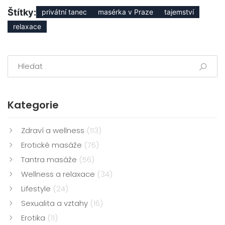
Štítky:
privátní tanec
masérka v Praze
tajemství
relaxace
Kategorie
Zdraví a wellness
(113)
Erotické masáže
(76)
Tantra masáže
(56)
Wellness a relaxace
(34)
Lifestyle
(24)
Sexualita a vztahy
(16)
Erotika
(11)