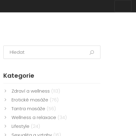
Kategorie
Zdraví a wellness
(113)
Erotické masáže
(76)
Tantra masáže
(56)
Wellness a relaxace
(34)
Lifestyle
(24)
Sexualita a vztahy
(16)