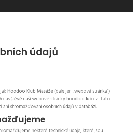
bních údajů
 jak
Hoodoo Klub Masáže
(dále jen „webová stránka“)
ři návštěvě naší webové stránky
hoodooclub.cz
. Tato
aci ani shromažďování osobních údajů v databázi.
omažďujeme
shromažďujeme některé technické údaje, které jsou