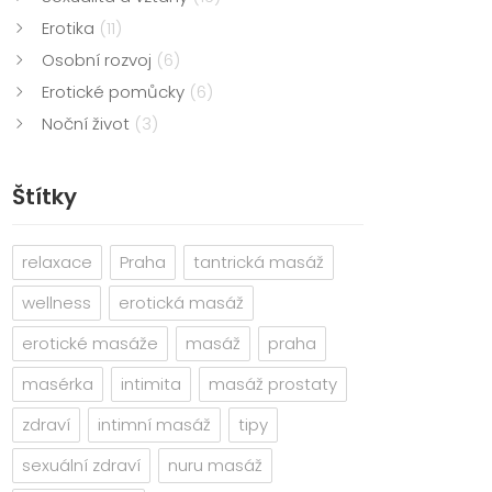
Erotika
(11)
Osobní rozvoj
(6)
Erotické pomůcky
(6)
Noční život
(3)
Štítky
relaxace
Praha
tantrická masáž
wellness
erotická masáž
erotické masáže
masáž
praha
masérka
intimita
masáž prostaty
zdraví
intimní masáž
tipy
sexuální zdraví
nuru masáž