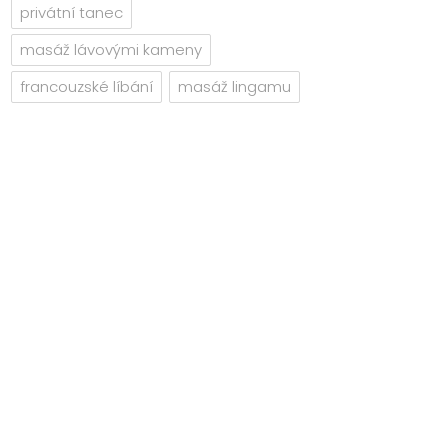
privátní tanec
masáž lávovými kameny
francouzské líbání
masáž lingamu