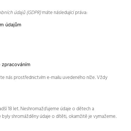
bních údajů (GDPR)
máte následující práva:
ým údajům
e zpracováním
ujte nás prostřednictvím e-mailu uvedeného níže. Vždy
dší 18 let. Neshromažďujeme údaje o dětech a
že byly shromážděny údaje o dítěti, okamžitě je vymažeme.