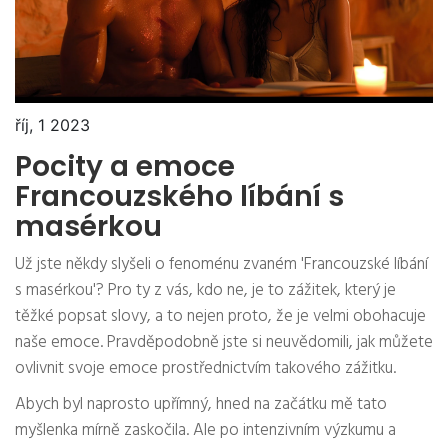
říj, 1 2023
Pocity a emoce
Francouzského líbání s
masérkou
Už jste někdy slyšeli o fenoménu zvaném 'Francouzské líbání
s masérkou'? Pro ty z vás, kdo ne, je to zážitek, který je
těžké popsat slovy, a to nejen proto, že je velmi obohacuje
naše emoce. Pravděpodobně jste si neuvědomili, jak můžete
ovlivnit svoje emoce prostřednictvím takového zážitku.
Abych byl naprosto upřímný, hned na začátku mě tato
myšlenka mírně zaskočila. Ale po intenzivním výzkumu a