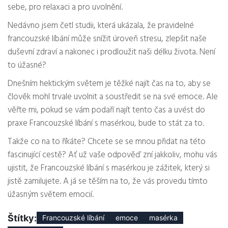
sebe, pro relaxaci a pro uvolnění.
Nedávno jsem četl studii, která ukázala, že pravidelné
francouzské líbání může snížit úroveň stresu, zlepšit naše
duševní zdraví a nakonec i prodloužit naši délku života. Není
to úžasné?
Dnešním hektickým světem je těžké najít čas na to, aby se
člověk mohl trvale uvolnit a soustředit se na své emoce. Ale
věřte mi, pokud se vám podaří najít tento čas a uvést do
praxe Francouzské líbání s masérkou, bude to stát za to.
Takže co na to říkáte? Chcete se se mnou přidat na této
fascinující cestě? Ať už vaše odpověď zní jakkoliv, mohu vás
ujistit, že Francouzské líbání s masérkou je zážitek, který si
jistě zamilujete. A já se těším na to, že vás provedu tímto
úžasným světem emocií.
Štítky:
Francouzské líbání
emoce
masérka