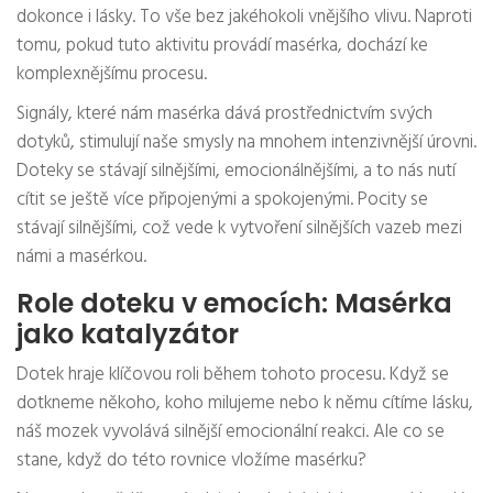
dokonce i lásky. To vše bez jakéhokoli vnějšího vlivu. Naproti
tomu, pokud tuto aktivitu provádí masérka, dochází ke
komplexnějšímu procesu.
Signály, které nám masérka dává prostřednictvím svých
dotyků, stimulují naše smysly na mnohem intenzivnější úrovni.
Doteky se stávají silnějšími, emocionálnějšími, a to nás nutí
cítit se ještě více připojenými a spokojenými. Pocity se
stávají silnějšími, což vede k vytvoření silnějších vazeb mezi
námi a masérkou.
Role doteku v emocích: Masérka
jako katalyzátor
Dotek hraje klíčovou roli během tohoto procesu. Když se
dotkneme někoho, koho milujeme nebo k němu cítíme lásku,
náš mozek vyvolává silnější emocionální reakci. Ale co se
stane, když do této rovnice vložíme masérku?