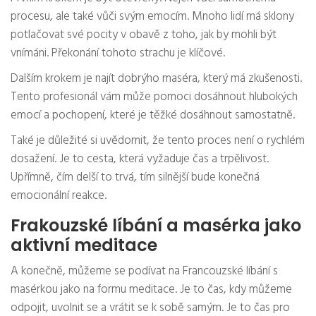
procesu, ale také vůči svým emocím. Mnoho lidí má sklony
potlačovat své pocity v obavě z toho, jak by mohli být
vnímáni. Překonání tohoto strachu je klíčové.
Dalším krokem je najít dobrýho maséra, který má zkušenosti.
Tento profesionál vám může pomoci dosáhnout hlubokých
emocí a pochopení, které je těžké dosáhnout samostatně.
Také je důležité si uvědomit, že tento proces není o rychlém
dosažení. Je to cesta, která vyžaduje čas a trpělivost.
Upřímně, čím delší to trvá, tím silnější bude konečná
emocionální reakce.
Frakouzské líbání a masérka jako
aktivní meditace
A konečně, můžeme se podívat na Francouzské líbání s
masérkou jako na formu meditace. Je to čas, kdy můžeme
odpojit, uvolnit se a vrátit se k sobě samým. Je to čas pro