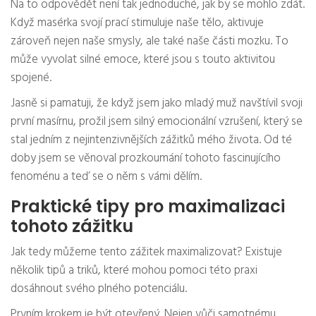
Na to odpovědět není tak jednoduché, jak by se mohlo zdát.
Když masérka svojí prací stimuluje naše tělo, aktivuje
zároveň nejen naše smysly, ale také naše části mozku. To
může vyvolat silné emoce, které jsou s touto aktivitou
spojené.
Jasně si pamatuji, že když jsem jako mladý muž navštívil svoji
první masírnu, prožil jsem silný emocionální vzrušení, který se
stal jedním z nejintenzivnějších zážitků mého života. Od té
doby jsem se věnoval prozkoumání tohoto fascinujícího
fenoménu a teď se o něm s vámi dělím.
Praktické tipy pro maximalizaci
tohoto zážitku
Jak tedy můžeme tento zážitek maximalizovat? Existuje
několik tipů a triků, které mohou pomoci této praxi
dosáhnout svého plného potenciálu.
Prvním krokem je být otevřený. Nejen vůči samotnému