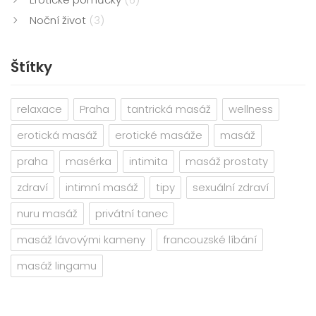
Noční život
(3)
Štítky
relaxace
Praha
tantrická masáž
wellness
erotická masáž
erotické masáže
masáž
praha
masérka
intimita
masáž prostaty
zdraví
intimní masáž
tipy
sexuální zdraví
nuru masáž
privátní tanec
masáž lávovými kameny
francouzské líbání
masáž lingamu