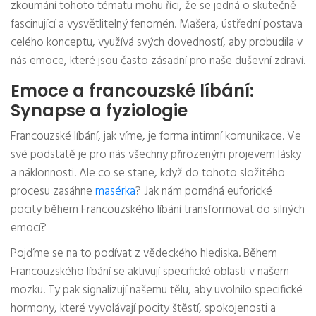
zkoumání tohoto tématu mohu říci, že se jedná o skutečně
fascinující a vysvětlitelný fenomén. Mašera, ústřední postava
celého konceptu, využívá svých dovedností, aby probudila v
nás emoce, které jsou často zásadní pro naše duševní zdraví.
Emoce a francouzské líbání:
Synapse a fyziologie
Francouzské líbání, jak víme, je forma intimní komunikace. Ve
své podstatě je pro nás všechny přirozeným projevem lásky
a náklonnosti. Ale co se stane, když do tohoto složitého
procesu zasáhne
masérka
? Jak nám pomáhá euforické
pocity během Francouzského líbání transformovat do silných
emocí?
Pojďme se na to podívat z vědeckého hlediska. Během
Francouzského líbání se aktivují specifické oblasti v našem
mozku. Ty pak signalizují našemu tělu, aby uvolnilo specifické
hormony, které vyvolávají pocity štěstí, spokojenosti a