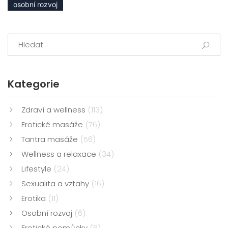
osobní rozvoj
Kategorie
Zdraví a wellness
(113)
Erotické masáže
(76)
Tantra masáže
(56)
Wellness a relaxace
(34)
Lifestyle
(24)
Sexualita a vztahy
(16)
Erotika
(11)
Osobní rozvoj
(6)
Erotické pomůcky
(6)