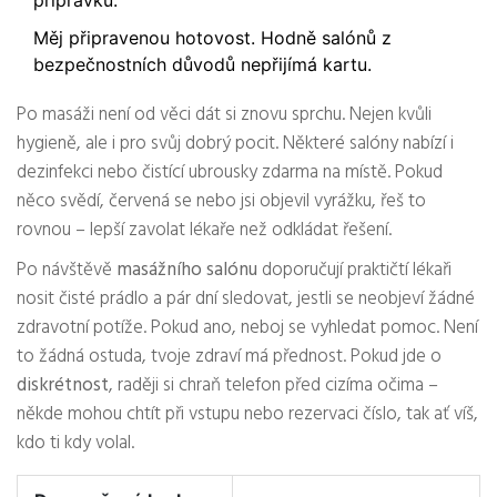
přípravků.
Měj připravenou hotovost. Hodně salónů z
bezpečnostních důvodů nepřijímá kartu.
Po masáži není od věci dát si znovu sprchu. Nejen kvůli
hygieně, ale i pro svůj dobrý pocit. Některé salóny nabízí i
dezinfekci nebo čistící ubrousky zdarma na místě. Pokud
něco svědí, červená se nebo jsi objevil vyrážku, řeš to
rovnou – lepší zavolat lékaře než odkládat řešení.
Po návštěvě
masážního salónu
doporučují praktičtí lékaři
nosit čisté prádlo a pár dní sledovat, jestli se neobjeví žádné
zdravotní potíže. Pokud ano, neboj se vyhledat pomoc. Není
to žádná ostuda, tvoje zdraví má přednost. Pokud jde o
diskrétnost
, raději si chraň telefon před cizíma očima –
někde mohou chtít při vstupu nebo rezervaci číslo, tak ať víš,
kdo ti kdy volal.