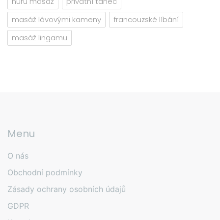
nuru masáž
privátní tanec
masáž lávovými kameny
francouzské líbání
masáž lingamu
Menu
O nás
Obchodní podmínky
Zásady ochrany osobních údajů
GDPR