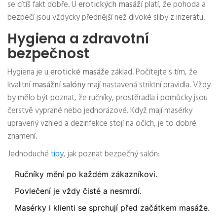
se cítíš fakt dobře. U
erotických masáží
platí, že pohoda a
bezpečí jsou vždycky přednější než divoké sliby z inzerátu.
Hygiena a zdravotní
bezpečnost
Hygiena je u
erotické masáže
základ. Počítejte s tím, že
kvalitní
masážní salóny
mají nastavená striktní pravidla. Vždy
by mělo být poznat, že ručníky, prostěradla i pomůcky jsou
čerstvě vyprané nebo jednorázové. Když mají masérky
upravený vzhled a dezinfekce stojí na očích, je to dobré
znamení.
Jednoduché
tipy
, jak poznat bezpečný salón:
Ručníky mění po každém zákazníkovi.
Povlečení je vždy čisté a nesmrdí.
Masérky i klienti se sprchují před začátkem masáže.