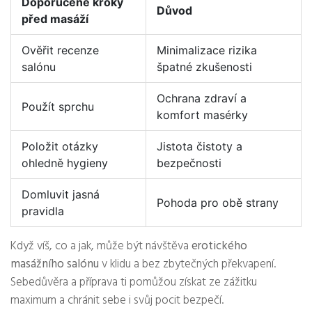
Doporučené kroky
Důvod
před masáží
Ověřit recenze
Minimalizace rizika
salónu
špatné zkušenosti
Ochrana zdraví a
Použít sprchu
komfort masérky
Položit otázky
Jistota čistoty a
ohledně hygieny
bezpečnosti
Domluvit jasná
Pohoda pro obě strany
pravidla
Když víš, co a jak, může být návštěva
erotického
masážního salónu
v klidu a bez zbytečných překvapení.
Sebedůvěra a příprava ti pomůžou získat ze zážitku
maximum a chránit sebe i svůj pocit bezpečí.