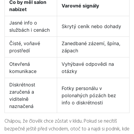
Co by měl salon
Varovné signály
nabízet
Jasné info o
Skrytý ceník nebo dohady
službách i cenách
Čisté, voňavé
Zanedbané zázemí, špína,
prostředí
zápach
Otevřená
Vyhýbavé odpovědi na
komunikace
otázky
Diskrétnost
Fotky personálu v
zaručená a
polonahých pózách bez
viditelně
info o diskrétnosti
naznačená
Chápou, že člověk chce zůstat v klidu. Pokud se necítíš
bezpečně ještě před vchodem, otoč to a najdi si podnik, kde