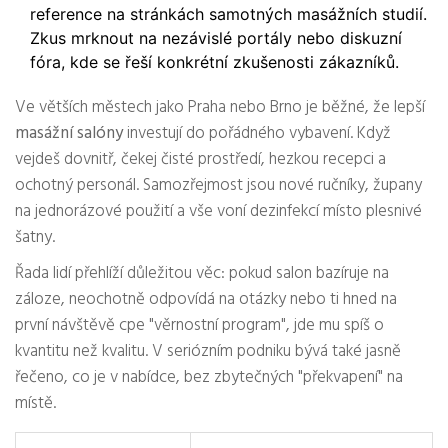
reference na stránkách samotných masážních studií.
Zkus mrknout na nezávislé portály nebo diskuzní
fóra, kde se řeší konkrétní zkušenosti zákazníků.
Ve větších městech jako Praha nebo Brno je běžné, že lepší
masážní salóny
investují do pořádného vybavení. Když
vejdeš dovnitř, čekej čisté prostředí, hezkou recepci a
ochotný personál. Samozřejmost jsou nové ručníky, župany
na jednorázové použití a vše voní dezinfekcí místo plesnivé
šatny.
Řada lidí přehlíží důležitou věc: pokud salon bazíruje na
záloze, neochotně odpovídá na otázky nebo ti hned na
první návštěvě cpe "věrnostní program", jde mu spíš o
kvantitu než kvalitu. V seriózním podniku bývá také jasně
řečeno, co je v nabídce, bez zbytečných "překvapení" na
místě.