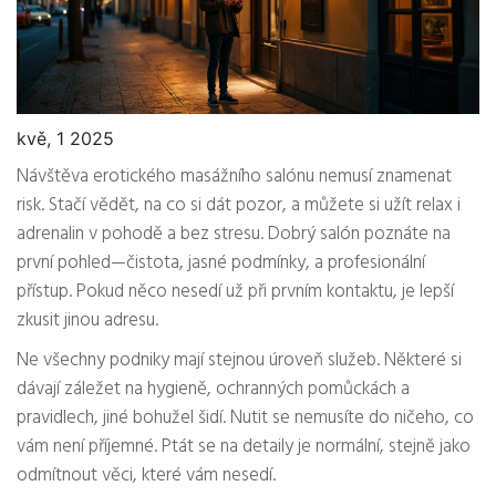
kvě, 1 2025
Návštěva erotického masážního salónu nemusí znamenat
risk. Stačí vědět, na co si dát pozor, a můžete si užít relax i
adrenalin v pohodě a bez stresu. Dobrý salón poznáte na
první pohled—čistota, jasné podmínky, a profesionální
přístup. Pokud něco nesedí už při prvním kontaktu, je lepší
zkusit jinou adresu.
Ne všechny podniky mají stejnou úroveň služeb. Některé si
dávají záležet na hygieně, ochranných pomůckách a
pravidlech, jiné bohužel šidí. Nutit se nemusíte do ničeho, co
vám není příjemné. Ptát se na detaily je normální, stejně jako
odmítnout věci, které vám nesedí.