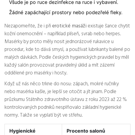
Všude je po ruce dezinfekce na ruce i vybavení.
Žádné zapáchající prostory nebo podezřelé fleky.
Nezapomeňte, že i při
erotické masáži
existuje šance chytit
kožní onemocnění – například plíseň, svrab nebo herpes.
Masérky by proto měly nosit jednorázové rukavice u
procedur, kde to dává smysl, a používat lubrikanty balené po
malých dávkách. Podle českých hygienických pravidel by měl
každý salón provozovat pravidelný úklid a mít zázemí
oddělené pro masérky i hosty.
Když už nás něco trkne do nosu: zápach, mokré ručníky
nebo masérka kašle, je lepší se otočit a jít jinam. Podle
průzkumu Státního zdravotního ústavu z roku 2023 až 22 %
kontrolovaných podniků nesplňovalo základní hygienické
normy. Takže se vyplatí být ve střehu.
Hygienické
Procento salonů