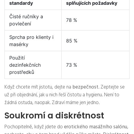
standardy
splňujících požadavky
Čisté ručníky a
78 %
povlečení
Sprcha pro klienty i
85 %
masérky
Použití
dezinfekčních
73 %
prostředků
Když chcete mít jistotu, dejte na
bezpečnost
. Zeptejte se
už při objednání, jak u nich řeší čistotu a hygienu. Není to
žádná ostuda, naopak. Zdraví máme jen jedno.
Soukromí a diskrétnost
Pochopitelně, když jdete do
erotického masážního salónu
,