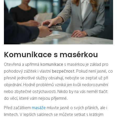
Komunikace s masérkou
Otevřená a upřímná
komunikace
s masérkou je základ pro
pohodový zážitek i vlastní
bezpečnost
. Pokud není jasné, co
přesně jednotlivé služby obsahují, nebojte se zeptat už při
objednání. Hodně problémů vzniká jen kvůli nedorozumění
nebo zbytečné ostýchavosti. Nikdo by na vás neměl tlačit
do věcí, které vám nejsou příjemné.
Před začátkem
masáže
mluvte jasně o svých přáních, ale i
limitech. V lepších salónech se můžete setkat s krátkým