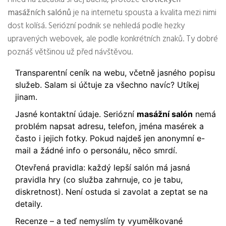
masážních salónů
je na internetu spousta a kvalita mezi nimi
dost kolísá. Seriózní podnik se nehledá podle hezky
upravených webovek, ale podle konkrétních znaků. Ty dobré
poznáš většinou už před návštěvou.
Transparentní ceník na webu, včetně jasného popisu
služeb. Salam si účtuje za všechno navíc? Utíkej
jinam.
Jasné kontaktní údaje. Seriózní
masážní salón
nemá
problém napsat adresu, telefon, jména masérek a
často i jejich fotky. Pokud najdeš jen anonymní e-
mail a žádné info o personálu, něco smrdí.
Otevřená pravidla: každý lepší salón má jasná
pravidla hry (co služba zahrnuje, co je tabu,
diskretnost). Není ostuda si zavolat a zeptat se na
detaily.
Recenze – a teď nemyslím ty vyumělkované