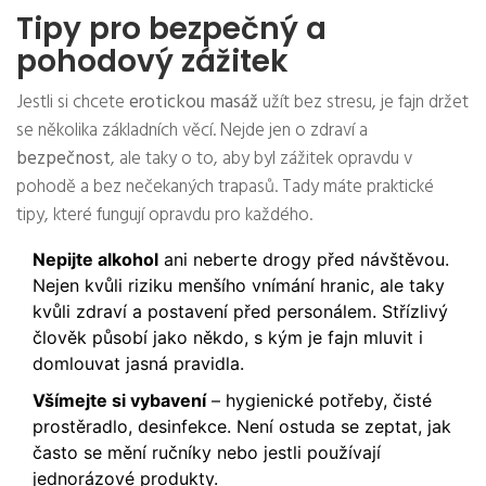
Tipy pro bezpečný a
pohodový zážitek
Jestli si chcete
erotickou masáž
užít bez stresu, je fajn držet
se několika základních věcí. Nejde jen o zdraví a
bezpečnost
, ale taky o to, aby byl zážitek opravdu v
pohodě a bez nečekaných trapasů. Tady máte praktické
tipy, které fungují opravdu pro každého.
Nepijte alkohol
ani neberte drogy před návštěvou.
Nejen kvůli riziku menšího vnímání hranic, ale taky
kvůli zdraví a postavení před personálem. Střízlivý
člověk působí jako někdo, s kým je fajn mluvit i
domlouvat jasná pravidla.
Všímejte si vybavení
– hygienické potřeby, čisté
prostěradlo, desinfekce. Není ostuda se zeptat, jak
často se mění ručníky nebo jestli používají
jednorázové produkty.