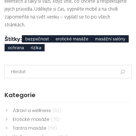
klientech a taky si váží, když víte, co chcete a respektujete
jejich pravidla. Udělejte si čas, vypněte mobil a na chvíli
zapomeňte na svět venku – vyplatí se to po všech
stránkách.
Štítky:
bezpečnost
erotické masáže
masážní salóny
ochrana
rizika
Kategorie
Zdraví a wellness
(112)
Erotické masáže
(76)
Tantra masáže
(56)