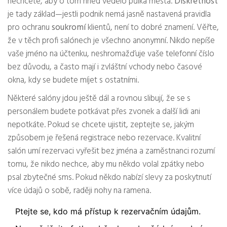
nechcete, aby o tom hned vědělo půlka města.
Diskrétnost
je tady základ—jestli podnik nemá jasně nastavená pravidla
pro ochranu
soukromí
klientů, není to dobré znamení. Věřte,
že v těch profi salónech je všechno anonymní. Nikdo nepíše
vaše jméno na účtenku, neshromažďuje vaše telefonní číslo
bez důvodu, a často mají i zvláštní vchody nebo časové
okna, kdy se budete míjet s ostatními.
Některé salóny jdou ještě dál a rovnou slibují, že se s
personálem budete potkávat přes zvonek a další lidi ani
nepotkáte. Pokud se chcete ujistit, zeptejte se, jakým
způsobem je řešená registrace nebo rezervace. Kvalitní
salón umí rezervaci vyřešit bez jména a zaměstnanci rozumí
tomu, že nikdo nechce, aby mu někdo volal zpátky nebo
psal zbytečné sms. Pokud někdo nabízí slevy za poskytnutí
více údajů o sobě, raději nohy na ramena.
Ptejte se, kdo má přístup k rezervačním údajům.