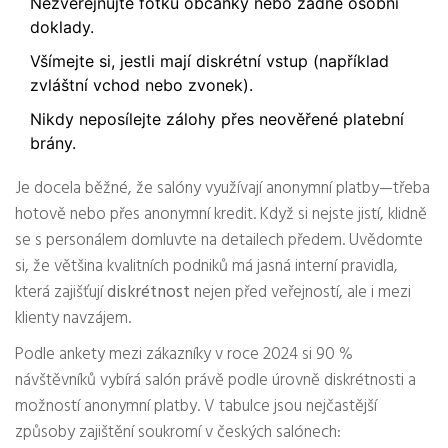
Nezveřejňujte fotku občanky nebo žádné osobní
doklady.
Všímejte si, jestli mají diskrétní vstup (například
zvláštní vchod nebo zvonek).
Nikdy neposílejte zálohy přes neověřené platební
brány.
Je docela běžné, že salóny využívají anonymní platby—třeba
hotově nebo přes anonymní kredit. Když si nejste jistí, klidně
se s personálem domluvte na detailech předem. Uvědomte
si, že většina kvalitních podniků má jasná interní pravidla,
která zajišťují
diskrétnost
nejen před veřejností, ale i mezi
klienty navzájem.
Podle ankety mezi zákazníky v roce 2024 si 90 %
návštěvníků vybírá salón právě podle úrovně diskrétnosti a
možností anonymní platby. V tabulce jsou nejčastější
způsoby zajištění soukromí v českých salónech: