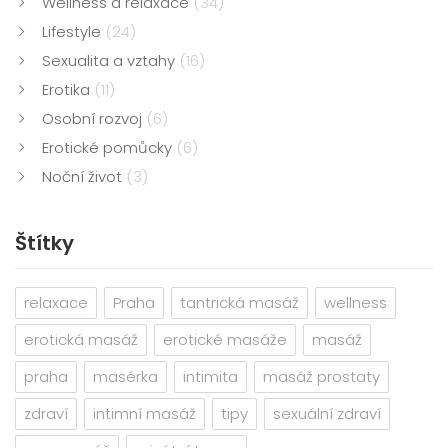
Wellness a relaxace
(34)
Lifestyle
(24)
Sexualita a vztahy
(16)
Erotika
(11)
Osobní rozvoj
(6)
Erotické pomůcky
(6)
Noční život
(3)
Štítky
relaxace
Praha
tantrická masáž
wellness
erotická masáž
erotické masáže
masáž
praha
masérka
intimita
masáž prostaty
zdraví
intimní masáž
tipy
sexuální zdraví