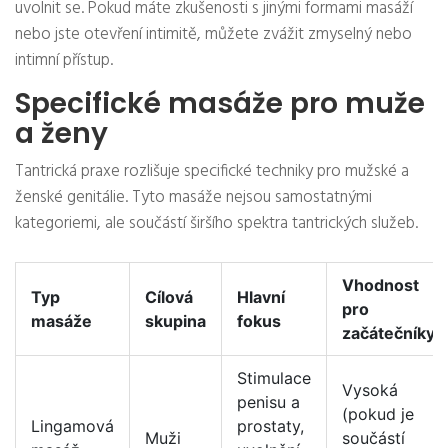
uvolnit se. Pokud máte zkušenosti s jinými formami masáží
nebo jste otevření intimitě, můžete zvážit zmyselný nebo
intimní přístup.
Specifické masáže pro muže
a ženy
Tantrická praxe rozlišuje specifické techniky pro mužské a
ženské genitálie. Tyto masáže nejsou samostatnými
kategoriemi, ale součástí širšího spektra tantrických služeb.
Vhodnost
Typ
Cílová
Hlavní
pro
masáže
skupina
fokus
začátečníky
Stimulace
Vysoká
penisu a
(pokud je
Lingamová
prostaty,
Muži
součástí