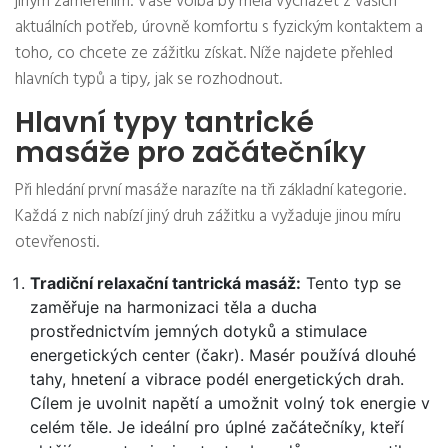
jiným zaměřením. Vaše volba by měla vycházet z vašich
aktuálních potřeb, úrovně komfortu s fyzickým kontaktem a
toho, co chcete ze zážitku získat. Níže najdete přehled
hlavních typů a tipy, jak se rozhodnout.
Hlavní typy tantrické
masáže pro začátečníky
Při hledání první masáže narazíte na tři základní kategorie.
Každá z nich nabízí jiný druh zážitku a vyžaduje jinou míru
otevřenosti.
Tradiční relaxační tantrická masáž:
Tento typ se
zaměřuje na harmonizaci těla a ducha
prostřednictvím jemných dotyků a stimulace
energetických center (čakr). Masér používá dlouhé
tahy, hnetení a vibrace podél energetických drah.
Cílem je uvolnit napětí a umožnit volný tok energie v
celém těle. Je ideální pro úplné začátečníky, kteří