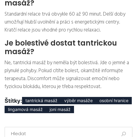
masáž?
Standardní relace trvá obvykle 60 až 90 minut. Delší doby
umožňují hlubší uvolnění a práci s energetickými centry.
Kratčí relace jsou vhodné pro rychlou relaxaci.
Je bolestivé dostat tantrickou
masáž?
Ne, tantrická masáž by neměla být bolestivá. Jde o jemné a
plynulé pohyby. Pokud cítíte bolest, okamžitě informujte
terapeuta. Discomfort může signalizovat emoční nebo
fyzickou blokádu, kterou je třeba respektovat.
Štítky:
tantrická masáž
výběr masáže
osobní hranice
lingamová masáž
joni masáž