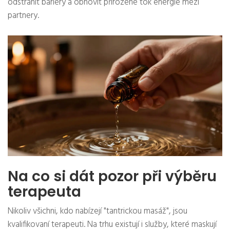
odstranit bariéry a obnovit přirozené tok energie mezi
partnery.
Na co si dát pozor při výběru
terapeuta
Nikoliv všichni, kdo nabízejí "tantrickou masáž", jsou
kvalifikovaní terapeuti. Na trhu existují i služby, které maskují