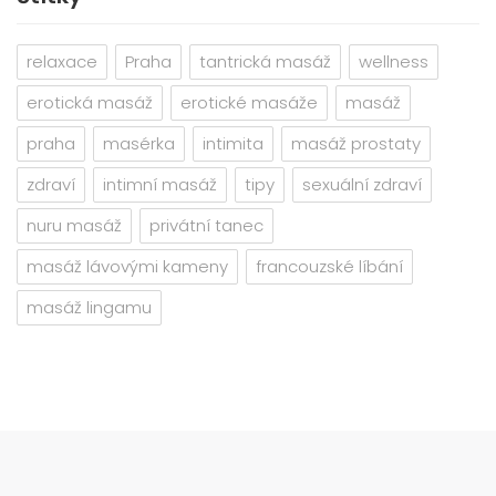
relaxace
Praha
tantrická masáž
wellness
erotická masáž
erotické masáže
masáž
praha
masérka
intimita
masáž prostaty
zdraví
intimní masáž
tipy
sexuální zdraví
nuru masáž
privátní tanec
masáž lávovými kameny
francouzské líbání
masáž lingamu