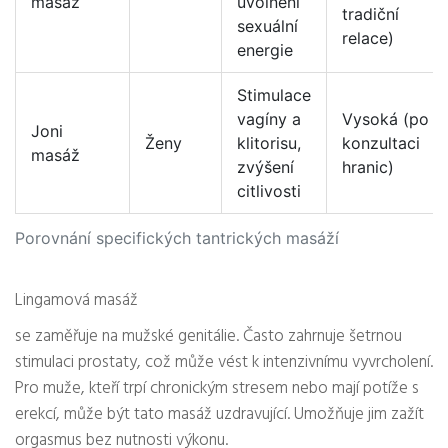
masáž
uvolnění
tradiční
sexuální
relace)
energie
Stimulace
vagíny a
Vysoká (po
Joni
Ženy
klitorisu,
konzultaci
masáž
zvýšení
hranic)
citlivosti
Porovnání specifických tantrických masáží
Lingamová masáž
se zaměřuje na mužské genitálie. Často zahrnuje šetrnou
stimulaci prostaty, což může vést k intenzivnímu vyvrcholení.
Pro muže, kteří trpí chronickým stresem nebo mají potíže s
erekcí, může být tato masáž uzdravující. Umožňuje jim zažít
orgasmus bez nutnosti výkonu.