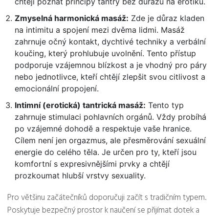
chtějí poznat principy tantry bez důrazu na erotiku.
Zmyselná harmonická masáž:
Zde je důraz kladen
na intimitu a spojení mezi dvěma lidmi. Masáž
zahrnuje očný kontakt, dychtivé techniky a verbální
koučing, který prohlubuje uvolnění. Tento přístup
podporuje vzájemnou blízkost a je vhodný pro páry
nebo jednotlivce, kteří chtějí zlepšit svou citlivost a
emocionální propojení.
Intimní (erotická) tantrická masáž:
Tento typ
zahrnuje stimulaci pohlavních orgánů. Vždy probíhá
po vzájemné dohodě a respektuje vaše hranice.
Cílem není jen orgazmus, ale přesměrování sexuální
energie do celého těla. Je určen pro ty, kteří jsou
komfortní s expresivnějšími prvky a chtějí
prozkoumat hlubší vrstvy sexuality.
Pro většinu začátečníků doporučuji začít s tradičním typem.
Poskytuje bezpečný prostor k naučení se přijímat dotek a