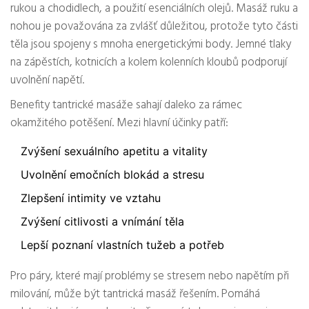
rukou a chodidlech, a použití esenciálních olejů. Masáž ruku a
nohou je považována za zvlášť důležitou, protože tyto části
těla jsou spojeny s mnoha energetickými body. Jemné tlaky
na zápěstích, kotnicích a kolem kolenních kloubů podporují
uvolnění napětí.
Benefity tantrické masáže sahají daleko za rámec
okamžitého potěšení. Mezi hlavní účinky patří:
Zvýšení sexuálního apetitu a vitality
Uvolnění emočních blokád a stresu
Zlepšení intimity ve vztahu
Zvýšení citlivosti a vnímání těla
Lepší poznaní vlastních tužeb a potřeb
Pro páry, které mají problémy se stresem nebo napětím při
milování, může být tantrická masáž řešením. Pomáhá