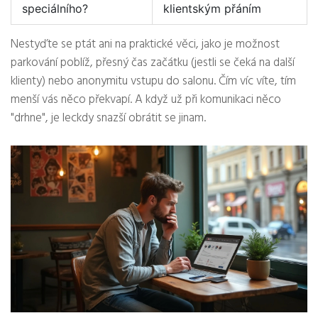
speciálního?
klientským přáním
Nestyďte se ptát ani na praktické věci, jako je možnost
parkování poblíž, přesný čas začátku (jestli se čeká na další
klienty) nebo anonymitu vstupu do salonu. Čím víc víte, tím
menší vás něco překvapí. A když už při komunikaci něco
"drhne", je leckdy snazší obrátit se jinam.