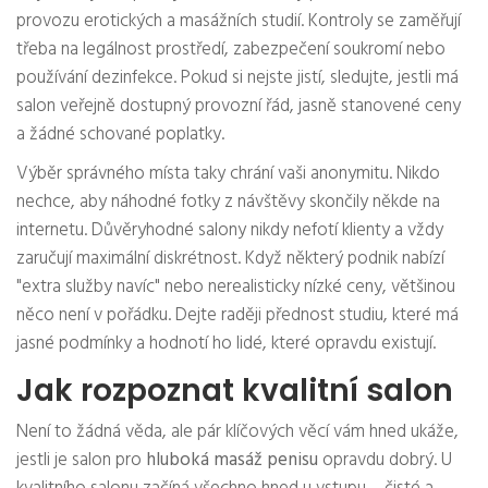
provozu erotických a masážních studií. Kontroly se zaměřují
třeba na legálnost prostředí, zabezpečení soukromí nebo
používání dezinfekce. Pokud si nejste jistí, sledujte, jestli má
salon veřejně dostupný provozní řád, jasně stanovené ceny
a žádné schované poplatky.
Výběr správného místa taky chrání vaši anonymitu. Nikdo
nechce, aby náhodné fotky z návštěvy skončily někde na
internetu. Důvěryhodné salony nikdy nefotí klienty a vždy
zaručují maximální diskrétnost. Když některý podnik nabízí
"extra služby navíc" nebo nerealisticky nízké ceny, většinou
něco není v pořádku. Dejte raději přednost studiu, které má
jasné podmínky a hodnotí ho lidé, které opravdu existují.
Jak rozpoznat kvalitní salon
Není to žádná věda, ale pár klíčových věcí vám hned ukáže,
jestli je salon pro
hluboká masáž penisu
opravdu dobrý. U