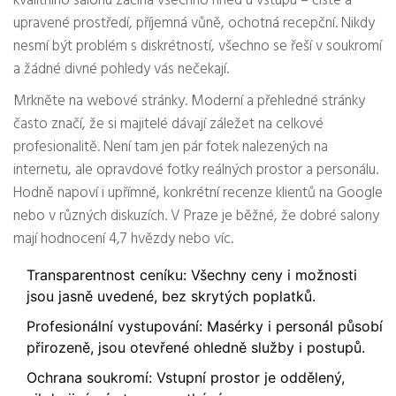
kvalitního salonu začíná všechno hned u vstupu – čisté a
upravené prostředí, příjemná vůně, ochotná recepční. Nikdy
nesmí být problém s diskrétností, všechno se řeší v soukromí
a žádné divné pohledy vás nečekají.
Mrkněte na webové stránky. Moderní a přehledné stránky
často značí, že si majitelé dávají záležet na celkové
profesionalitě. Není tam jen pár fotek nalezených na
internetu, ale opravdové fotky reálných prostor a personálu.
Hodně napoví i upřímné, konkrétní recenze klientů na Google
nebo v různých diskuzích. V Praze je běžné, že dobré salony
mají hodnocení 4,7 hvězdy nebo víc.
Transparentnost ceníku: Všechny ceny i možnosti
jsou jasně uvedené, bez skrytých poplatků.
Profesionální vystupování: Masérky i personál působí
přirozeně, jsou otevřené ohledně služby i postupů.
Ochrana soukromí: Vstupní prostor je oddělený,