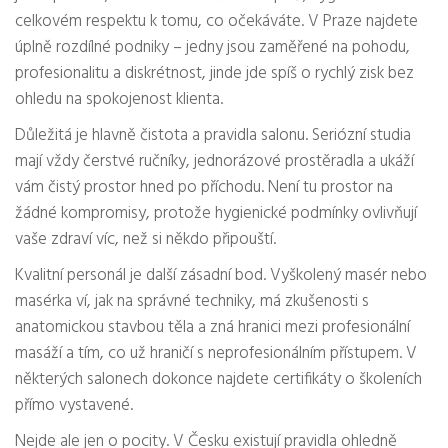
celkovém respektu k tomu, co očekáváte. V Praze najdete
úplně rozdílné podniky – jedny jsou zaměřené na pohodu,
profesionalitu a diskrétnost, jinde jde spíš o rychlý zisk bez
ohledu na spokojenost klienta.
Důležitá je hlavně čistota a pravidla salonu. Seriózní studia
mají vždy čerstvé ručníky, jednorázové prostěradla a ukáží
vám čistý prostor hned po příchodu. Není tu prostor na
žádné kompromisy, protože hygienické podmínky ovlivňují
vaše zdraví víc, než si někdo připouští.
Kvalitní personál je další zásadní bod. Vyškolený masér nebo
masérka ví, jak na správné techniky, má zkušenosti s
anatomickou stavbou těla a zná hranici mezi profesionální
masáží a tím, co už hraničí s neprofesionálním přístupem. V
některých salonech dokonce najdete certifikáty o školeních
přímo vystavené.
Nejde ale jen o pocity. V Česku existují pravidla ohledně