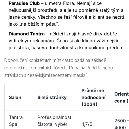
Paradise Club
– u metra Flora. Nemají sice
nejluxusnější prostředí, ale je tu poměrně stálý tým a
jasné ceníky. Všechno se řeší férově a klient se necítí
jako „na běžícím pásu“.
Diamond Tantra
– někteří znají hlavně díky dobře
viditelným reklamám. Čeho si ale klienti váží nejvíc,
je čistota, časová dochvilnost a komunikace předem.
Doporučení konkrétních míst často padá na základě
referencí na komunitních fórech, třeba na Redditu nebo
stránkách s nezávislými recenzemi masáží.
Průměrné
Orient
Salon
Silné stránky
hodnocení
cena (
(2024)
Tantra
Profesionálnost,
2500 
Spa
čistota, výběr
4,7/5
4000