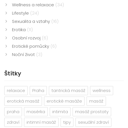
Wellness a relaxace
(34)
Lifestyle
(24)
Sexualita a vztahy
(16)
Erotika
(11)
Osobní rozvoj
(6)
Erotické pomůcky
(6)
Noční život
(3)
Štítky
relaxace
Praha
tantrická masáž
wellness
erotická masáž
erotické masáže
masáž
praha
masérka
intimita
masáž prostaty
zdraví
intimní masáž
tipy
sexuální zdraví