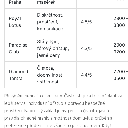
Praha
masérek
Diskrétnost,
Royal
2300 
prostředí,
4,5/5
Lotus
3800
komunikace
Stálý tým,
Paradise
2000 
férový přístup,
4,3/5
Club
3200
jasné ceny
Čistota,
Diamond
2200 
dochvilnost,
4,4/5
Tantra
3500
vstřícnost
Při výběru nehrají roli jen ceny. Často stojí za to si připlatit za
lepší servis, individuální přístup a opravdu bezpečné
prostředí. Naprostý základ je hygienická čistota, jasná
pravidla ohledně hranic a možnost domluvit si průběh a
preference předem – ne všude to je standardem. Když