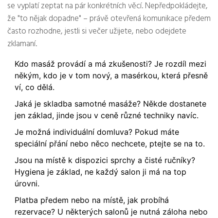
se vyplatí zeptat na pár konkrétních věcí. Nepředpokládejte,
že "to nějak dopadne" – právě otevřená komunikace předem
často rozhodne, jestli si večer užijete, nebo odejdete
zklamaní.
Kdo masáž provádí a má zkušenosti? Je rozdíl mezi
někým, kdo je v tom nový, a masérkou, která přesně
ví, co dělá.
Jaká je skladba samotné masáže? Někde dostanete
jen základ, jinde jsou v ceně různé techniky navíc.
Je možná individuální domluva? Pokud máte
speciální přání nebo něco nechcete, ptejte se na to.
Jsou na místě k dispozici sprchy a čisté ručníky?
Hygiena je základ, ne každý salon ji má na top
úrovni.
Platba předem nebo na místě, jak probíhá
rezervace? U některých salonů je nutná záloha nebo