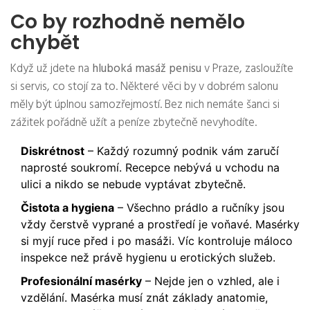
Co by rozhodně nemělo
chybět
Když už jdete na
hluboká masáž penisu
v Praze, zasloužíte
si servis, co stojí za to. Některé věci by v dobrém salonu
měly být úplnou samozřejmostí. Bez nich nemáte šanci si
zážitek pořádně užít a peníze zbytečně nevyhodíte.
Diskrétnost
– Každý rozumný podnik vám zaručí
naprosté soukromí. Recepce nebývá u vchodu na
ulici a nikdo se nebude vyptávat zbytečně.
Čistota a hygiena
– Všechno prádlo a ručníky jsou
vždy čerstvě vyprané a prostředí je voňavé. Masérky
si myjí ruce před i po masáži. Víc kontroluje máloco
inspekce než právě hygienu u erotických služeb.
Profesionální masérky
– Nejde jen o vzhled, ale i
vzdělání. Masérka musí znát základy anatomie,