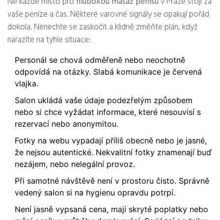
Ne každé místo pro
hlubokou masáž penisu
v Praze stojí za
vaše peníze a čas. Některé varovné signály se opakují pořád
dokola. Nenechte se zaskočit a klidně změňte plán, když
narazíte na tyhle situace:
Personál se chová odměřeně nebo neochotně
odpovídá na otázky. Slabá komunikace je červená
vlajka.
Salon ukládá vaše údaje podezřelým způsobem
nebo si chce vyžádat informace, které nesouvisí s
rezervací nebo anonymitou.
Fotky na webu vypadají příliš obecně nebo je jasné,
že nejsou autentické. Nekvalitní fotky znamenají buď
nezájem, nebo nelegální provoz.
Při samotné návštěvě není v prostoru čisto. Správně
vedený salon si na hygienu opravdu potrpí.
Není jasně vypsaná cena, mají skryté poplatky nebo