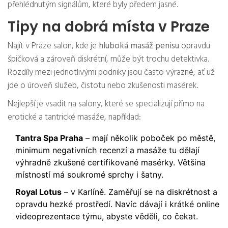
přehlédnutým signálům, které byly předem jasné.
Tipy na dobrá místa v Praze
Najít v Praze salon, kde je
hluboká masáž penisu
opravdu
špičková a zároveň diskrétní, může být trochu detektivka.
Rozdíly mezi jednotlivými podniky jsou často výrazné, ať už
jde o úroveň služeb, čistotu nebo zkušenosti masérek.
Nejlepší je vsadit na salony, které se specializují přímo na
erotické a tantrické masáže, například:
Tantra Spa Praha
– mají několik poboček po městě,
minimum negativních recenzí a masáže tu dělají
výhradně zkušené certifikované masérky. Většina
místností má soukromé sprchy i šatny.
Royal Lotus
– v Karlíně. Zaměřují se na diskrétnost a
opravdu hezké prostředí. Navíc dávají i krátké online
videoprezentace týmu, abyste věděli, co čekat.