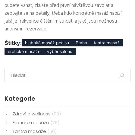
budete váhat, zkuste před první návštěvou zavolat a
zeptejte se na detaily, třeba kdo konkrétně masáž nabízí,
jaká je frekvence čištění místnosti a jaké jsou možnosti
anonymní rezervace.
Štítky:
hluboká masáž penisu
Praha
tantra masáž
erotické masáže
výběr salonu
Kategorie
Zdraví a wellness
(113)
Erotické masáže
(76)
Tantra masáže
(56)