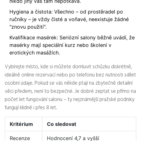
nikdo jiný vás tam nepotkává.
Hygiena a čistota: Všechno – od prostěradel po
ručníky – je vždy čisté a voňavé, neexistuje žádné
"znovu použití".
Kvalifikace masérek: Seriózní salony běžně uvádí, že
masérky mají speciální kurz nebo školení v
erotických masážích.
Vybírejte místo, kde si můžete domluvit schůzku diskrétně,
ideálně online rezervací nebo po telefonu bez nutnosti sdílet
osobní údaje. Pokud se vás někde ptají na zbytečně detailní
věci předem, není to bezpečné. Je dobré zeptat se přímo na
počet let fungování salonu – ty nejznámější pražské podniky
fungují klidně i přes 8 let.
Kritérium
Co sledovat
Recenze
Hodnocení 4,7 a vyšší