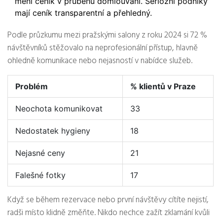
mění ceník v průběhu domlouvání. Seriózní podniky
mají ceník transparentní a přehledný.
Podle průzkumu mezi pražskými salony z roku 2024 si 72 %
návštěvníků stěžovalo na neprofesionální přístup, hlavně
ohledně komunikace nebo nejasností v nabídce služeb.
Problém
% klientů v Praze
Neochota komunikovat
33
Nedostatek hygieny
18
Nejasné ceny
21
Falešné fotky
17
Když se během rezervace nebo první návštěvy cítíte nejistí,
radši místo klidně změňte. Nikdo nechce zažít zklamání kvůli