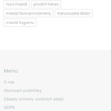
nuru masáž
privátní tanec
masáž lávovými kameny
francouzské líbání
masáž lingamu
Menu
O nás
Obchodní podmínky
Zásady ochrany osobních údajů
GDPR