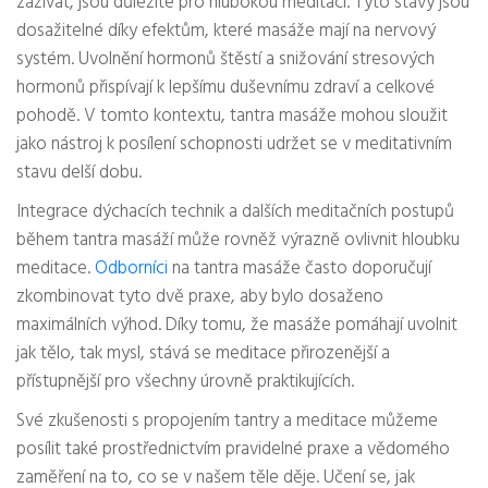
zažívat, jsou důležité pro hlubokou meditaci. Tyto stavy jsou
dosažitelné díky efektům, které masáže mají na nervový
systém. Uvolnění hormonů štěstí a snižování stresových
hormonů přispívají k lepšímu duševnímu zdraví a celkové
pohodě. V tomto kontextu, tantra masáže mohou sloužit
jako nástroj k posílení schopnosti udržet se v meditativním
stavu delší dobu.
Integrace dýchacích technik a dalších meditačních postupů
během tantra masáží může rovněž výrazně ovlivnit hloubku
meditace.
Odborníci
na tantra masáže často doporučují
zkombinovat tyto dvě praxe, aby bylo dosaženo
maximálních výhod. Díky tomu, že masáže pomáhají uvolnit
jak tělo, tak mysl, stává se meditace přirozenější a
přístupnější pro všechny úrovně praktikujících.
Své zkušenosti s propojením tantry a meditace můžeme
posílit také prostřednictvím pravidelné praxe a vědomého
zaměření na to, co se v našem těle děje. Učení se, jak