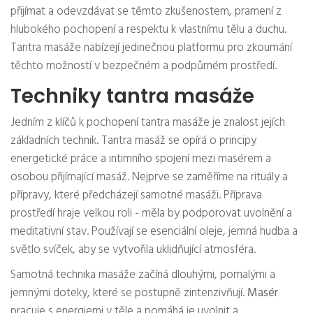
přijímat a odevzdávat se těmto zkušenostem, pramení z
hlubokého pochopení a respektu k vlastnímu tělu a duchu.
Tantra masáže nabízejí jedinečnou platformu pro zkoumání
těchto možností v bezpečném a podpůrném prostředí.
Techniky tantra masáže
Jedním z klíčů k pochopení tantra masáže je znalost jejích
základních technik. Tantra masáž se opírá o principy
energetické práce a intimního spojení mezi masérem a
osobou přijímající masáž. Nejprve se zaměříme na rituály a
přípravy, které předcházejí samotné masáži. Příprava
prostředí hraje velkou roli - měla by podporovat uvolnění a
meditativní stav. Používají se esenciální oleje, jemná hudba a
světlo svíček, aby se vytvořila uklidňující atmosféra.
Samotná technika masáže začíná dlouhými, pomalými a
jemnými doteky, které se postupně zintenzivňují.
Masér
pracuje s energiemi v těle a pomáhá je uvolnit a