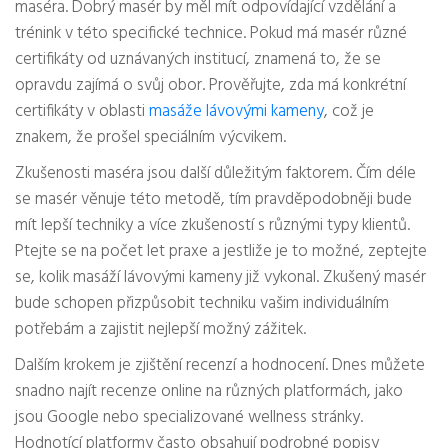
maséra. Dobrý masér by měl mít odpovídající vzdělání a
trénink v této specifické technice. Pokud má masér různé
certifikáty od uznávaných institucí, znamená to, že se
opravdu zajímá o svůj obor. Prověřujte, zda má konkrétní
certifikáty v oblasti
masáže lávovými kameny
, což je
znakem, že prošel speciálním výcvikem.
Zkušenosti maséra jsou další důležitým faktorem. Čím déle
se masér věnuje této metodě, tím pravděpodobněji bude
mít lepší techniky a více zkušeností s různými typy klientů.
Ptejte se na počet let praxe a jestliže je to možné, zeptejte
se, kolik masáží lávovými kameny již vykonal. Zkušený masér
bude schopen přizpůsobit techniku vašim individuálním
potřebám a zajistit nejlepší možný zážitek.
Dalším krokem je zjištění recenzí a hodnocení. Dnes můžete
snadno najít recenze online na různých platformách, jako
jsou Google nebo specializované wellness stránky.
Hodnotící platformy často obsahují podrobné popisy