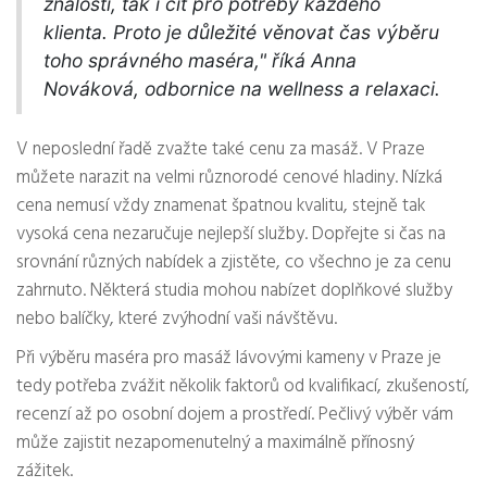
znalosti, tak i cit pro potřeby každého
klienta. Proto je důležité věnovat čas výběru
toho správného maséra," říká Anna
Nováková, odbornice na wellness a relaxaci.
V neposlední řadě zvažte také cenu za masáž. V Praze
můžete narazit na velmi různorodé cenové hladiny. Nízká
cena nemusí vždy znamenat špatnou kvalitu, stejně tak
vysoká cena nezaručuje nejlepší služby. Dopřejte si čas na
srovnání různých nabídek a zjistěte, co všechno je za cenu
zahrnuto. Některá studia mohou nabízet doplňkové služby
nebo balíčky, které zvýhodní vaši návštěvu.
Při výběru maséra pro masáž lávovými kameny v Praze je
tedy potřeba zvážit několik faktorů od kvalifikací, zkušeností,
recenzí až po osobní dojem a prostředí. Pečlivý výběr vám
může zajistit nezapomenutelný a maximálně přínosný
zážitek.