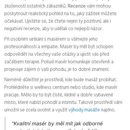
zkušeností ostatních zákazníků.
Recenze
vám mohou
poskytnout realistický pohled na to, jaký zážitek můžete
očekávat. Ujistěte se, že čtete nejen ty pozitivní, ale i
negativní recenze, aby si udělali co nejlepší názor.
Při osobním setkání s masérem si všímejte jeho
profesionálnosti a empatie. Masér by měl být schopen
odpovědět na všechny vaše otázky a ujistit vás před
začátkem terapie. Pokud masér komunikuje otevřeně a
projevuje zájem o vaši pohodu, je to dobré znamení.
Neméně důležité je prostředí, kde bude masáž probíhat.
Prohlédněte si wellness centrum nebo studio, kde masér
pracuje. Mělo by to být čisté, klidné a dobře vybavené
místo, které nabízí pohodlí a intimitu. Takové prostředí vám
umožní se zcela uvolnit a využít
výhody masáže
naplno.
"Kvalitní masér by měl mít jak odborné