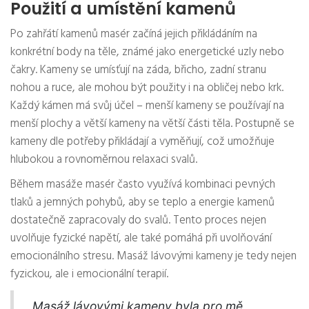
Použití a umístění kamenů
Po zahřátí kamenů masér začíná jejich přikládáním na
konkrétní body na těle, známé jako energetické uzly nebo
čakry. Kameny se umísťují na záda, břicho, zadní stranu
nohou a ruce, ale mohou být použity i na obličej nebo krk.
Každý kámen má svůj účel – menší kameny se používají na
menší plochy a větší kameny na větší části těla. Postupně se
kameny dle potřeby přikládají a vyměňují, což umožňuje
hlubokou a rovnoměrnou relaxaci svalů.
Během masáže masér často využívá kombinaci pevných
tlaků a jemných pohybů, aby se teplo a energie kamenů
dostatečně zapracovaly do svalů. Tento proces nejen
uvolňuje fyzické napětí, ale také pomáhá při uvolňování
emocionálního stresu. Masáž lávovými kameny je tedy nejen
fyzickou, ale i emocionální terapií.
„Masáž lávovými kameny byla pro mě