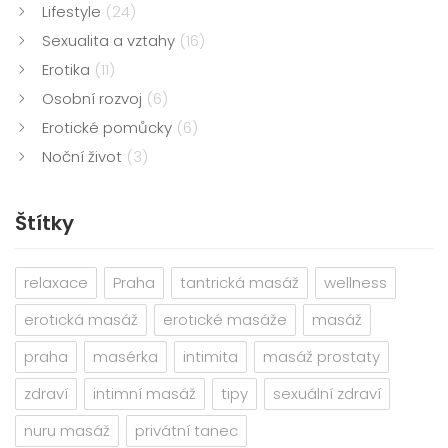
Lifestyle
(24)
Sexualita a vztahy
(16)
Erotika
(11)
Osobní rozvoj
(6)
Erotické pomůcky
(6)
Noční život
(3)
Štítky
relaxace
Praha
tantrická masáž
wellness
erotická masáž
erotické masáže
masáž
praha
masérka
intimita
masáž prostaty
zdraví
intimní masáž
tipy
sexuální zdraví
nuru masáž
privátní tanec