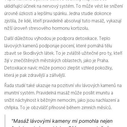
uklidňující účinek na nervový systém. To může vést ke snížení
úrovně úzkosti a lepšímu spánku. Jedna studie dokonce
zjistila, že lidé, kteří pravidelně absolvují tuto masáž, vykazují
nižší úroveň stresového hormonu kortizolu.
Další důležitou výhodou je podpora detoxikace. Teplo
lávových kamenů podporuje pocení, které pomáhá tělu
zbavit se škodlivých látek. To je zvláště užitečné pro ty, kteří
žijí v znečištěných městských oblastech, jako je Praha.
Detoxikace navíc může pomoci zlepšit vzhled pokožky,
která je pak zdravější a zářivější.
Řada studií také ukazuje na pozitivní vliv lávových kamenů na
imunitní systém. Pravidelná masáž může posílit imunitu a
snížit náchylnost k běžným nemocím, jako jsou nachlazení a
chřipka. To je obzvlášť přínosné během zimních měsíců.
"Masáž lávovými kameny mi pomohla nejen