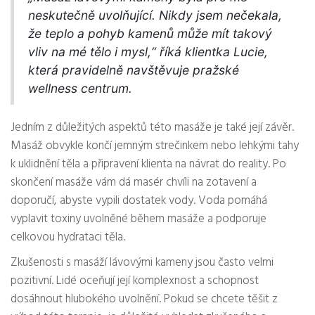
neskutečně uvolňující. Nikdy jsem nečekala,
že teplo a pohyb kamenů může mít takový
vliv na mé tělo i mysl,“ říká klientka Lucie,
která pravidelně navštěvuje pražské
wellness centrum.
Jedním z důležitých aspektů této masáže je také její závěr.
Masáž obvykle končí jemným strečinkem nebo lehkými tahy
k uklidnění těla a připravení klienta na návrat do reality. Po
skončení masáže vám dá masér chvíli na zotavení a
doporučí, abyste vypili dostatek vody. Voda pomáhá
vyplavit toxiny uvolněné během masáže a podporuje
celkovou hydrataci těla.
Zkušenosti s masáží lávovými kameny jsou často velmi
pozitivní. Lidé oceňují její komplexnost a schopnost
dosáhnout hlubokého uvolnění. Pokud se chcete těšit z