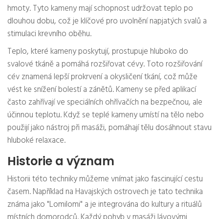
hmoty. Tyto kameny mají schopnost udržovat teplo po
dlouhou dobu, což je klíčové pro uvolnění napjatých svalů a
stimulaci krevního oběhu.
Teplo, které kameny poskytují, prostupuje hluboko do
svalové tkáně a pomáhá rozšiřovat cévy. Toto rozšiřování
cév znamená lepší prokrvení a okysličení tkání, což může
vést ke snížení bolestí a zánětů. Kameny se před aplikací
často zahřívají ve speciálních ohřívačích na bezpečnou, ale
účinnou teplotu. Když se teplé kameny umístí na tělo nebo
použijí jako nástroj při masáži, pomáhají tělu dosáhnout stavu
hluboké relaxace.
Historie a význam
Historii této techniky můžeme vnímat jako fascinující cestu
časem. Například na Havajských ostrovech je tato technika
známa jako "Lomilomi" a je integrována do kultury a rituálů
místních domorodců. Každý pohyb v masáži lávovými