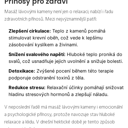
Přínosy pro zdraví
Masáž lávovými kameny není jen o relaxaci; nabízí i řadu
zdravotních přínosů. Mezi nejvýznamnější patří:
Zlepšení cirkulace:
Teplo z kamenů pomáhá
stimulovat krevní oběh, což vede k lepšímu
zásobování kyslíkem a živinami.
Snížení svalového napětí:
Hluboké teplo proniká do
svalů, což usnadňuje jejich uvolnění a snižuje bolesti.
Detoxikace:
Zvýšené pocení během této terapie
podporuje odstranění toxinů z těla.
Redukce stresu:
Relaxační účinky pomáhají snižovat
hladinu stresových hormonů a zlepšují náladu.
V neposlední řadě má masáž lávovými kameny i emocionální
a psychologické přínosy, protože navozuje stav hluboké
relaxace a klidu. V dnešní hektické době je tento způsob