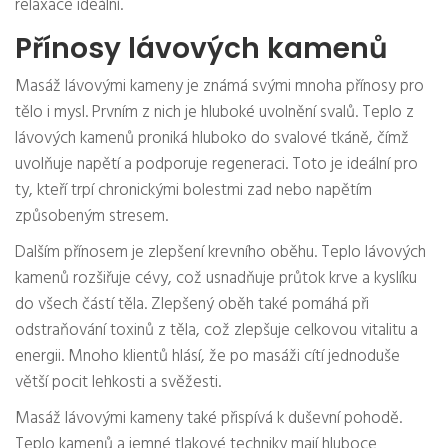
relaxace ideální.
Přínosy lávových kamenů
Masáž lávovými kameny je známá svými mnoha přínosy pro
tělo i mysl. Prvním z nich je hluboké uvolnění svalů. Teplo z
lávových kamenů proniká hluboko do svalové tkáně, čímž
uvolňuje napětí a podporuje regeneraci. Toto je ideální pro
ty, kteří trpí chronickými bolestmi zad nebo napětím
způsobeným stresem.
Dalším přínosem je zlepšení krevního oběhu. Teplo lávových
kamenů rozšiřuje cévy, což usnadňuje průtok krve a kyslíku
do všech částí těla. Zlepšený oběh také pomáhá při
odstraňování toxinů z těla, což zlepšuje celkovou vitalitu a
energii. Mnoho klientů hlásí, že po masáži cítí jednoduše
větší pocit lehkosti a svěžesti.
Masáž lávovými kameny také přispívá k duševní pohodě.
Teplo kamenů a jemné tlakové techniky mají hluboce