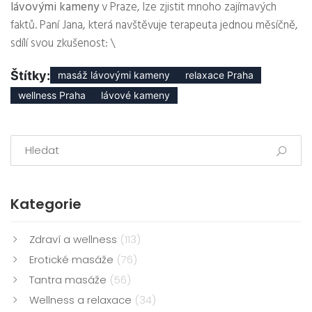
lávovými kameny
v Praze, lze zjistit mnoho zajímavých
faktů. Paní Jana, která navštěvuje terapeuta jednou měsíčně,
sdílí svou zkušenost: \
Štítky:
masáž lávovými kameny
relaxace Praha
wellness Praha
lávové kameny
Kategorie
Zdraví a wellness
(113)
Erotické masáže
(76)
Tantra masáže
(56)
Wellness a relaxace
(34)