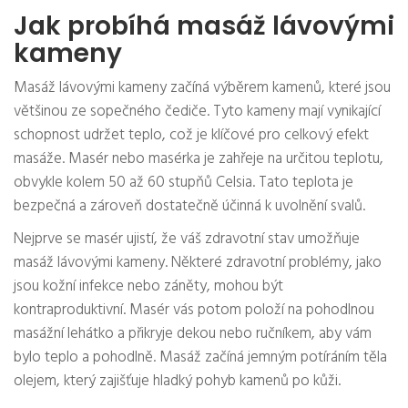
Jak probíhá masáž lávovými
kameny
Masáž lávovými kameny začíná výběrem kamenů, které jsou
většinou ze sopečného čediče. Tyto kameny mají vynikající
schopnost udržet teplo, což je klíčové pro celkový efekt
masáže. Masér nebo masérka je zahřeje na určitou teplotu,
obvykle kolem 50 až 60 stupňů Celsia. Tato teplota je
bezpečná a zároveň dostatečně účinná k uvolnění svalů.
Nejprve se masér ujistí, že váš zdravotní stav umožňuje
masáž lávovými kameny. Některé zdravotní problémy, jako
jsou kožní infekce nebo záněty, mohou být
kontraproduktivní. Masér vás potom položí na pohodlnou
masážní lehátko a přikryje dekou nebo ručníkem, aby vám
bylo teplo a pohodlně. Masáž začíná jemným potíráním těla
olejem, který zajišťuje hladký pohyb kamenů po kůži.