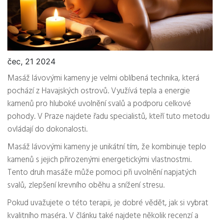
čec, 21 2024
Masáž lávovými kameny je velmi oblíbená technika, která
pochází z Havajských ostrovů. Využívá tepla a energie
kamenů pro hluboké uvolnění svalů a podporu celkové
pohody. V Praze najdete řadu specialistů, kteří tuto metodu
ovládají do dokonalosti.
Masáž lávovými kameny je unikátní tím, že kombinuje teplo
kamenů s jejich přirozenými energetickými vlastnostmi.
Tento druh masáže může pomoci při uvolnění napjatých
svalů, zlepšení krevního oběhu a snížení stresu.
Pokud uvažujete o této terapii, je dobré vědět, jak si vybrat
kvalitního maséra. V článku také najdete několik recenzí a