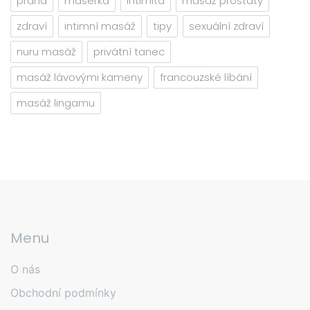
praha
masérka
intimita
masáž prostaty
zdraví
intimní masáž
tipy
sexuální zdraví
nuru masáž
privátní tanec
masáž lávovými kameny
francouzské líbání
masáž lingamu
Menu
O nás
Obchodní podmínky