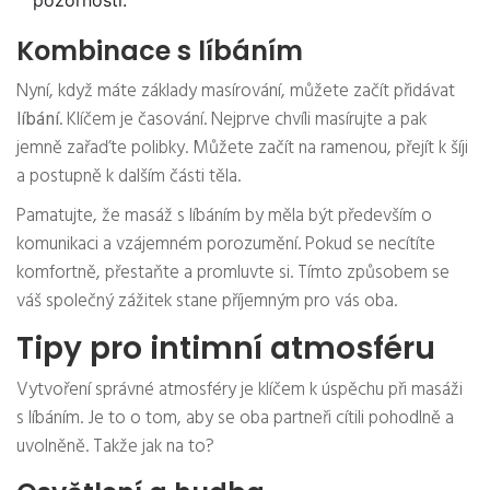
pozornosti.
Kombinace s líbáním
Nyní, když máte základy masírování, můžete začít přidávat
líbání
. Klíčem je časování. Nejprve chvíli masírujte a pak
jemně zařaďte polibky. Můžete začít na ramenou, přejít k šíji
a postupně k dalším části těla.
Pamatujte, že masáž s líbáním by měla být především o
komunikaci a vzájemném porozumění. Pokud se necítíte
komfortně, přestaňte a promluvte si. Tímto způsobem se
váš společný zážitek stane příjemným pro vás oba.
Tipy pro intimní atmosféru
Vytvoření správné atmosféry je klíčem k úspěchu při masáži
s líbáním. Je to o tom, aby se oba partneři cítili pohodlně a
uvolněně. Takže jak na to?