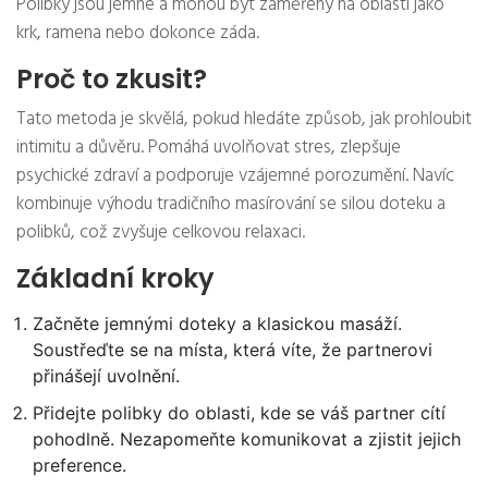
Polibky jsou jemné a mohou být zaměřeny na oblasti jako
krk, ramena nebo dokonce záda.
Proč to zkusit?
Tato metoda je skvělá, pokud hledáte způsob, jak prohloubit
intimitu a důvěru. Pomáhá uvolňovat stres, zlepšuje
psychické zdraví a podporuje vzájemné porozumění. Navíc
kombinuje výhodu tradičního masírování se silou doteku a
polibků, což zvyšuje celkovou relaxaci.
Základní kroky
Začněte jemnými doteky a klasickou masáží.
Soustřeďte se na místa, která víte, že partnerovi
přinášejí uvolnění.
Přidejte polibky do oblasti, kde se váš partner cítí
pohodlně. Nezapomeňte komunikovat a zjistit jejich
preference.