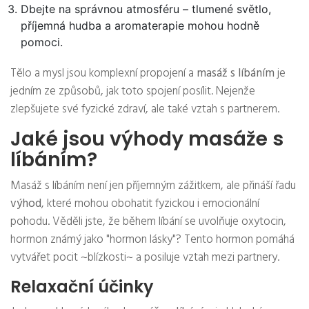
Dbejte na správnou atmosféru – tlumené světlo,
příjemná hudba a aromaterapie mohou hodně
pomoci.
Tělo a mysl jsou komplexní propojení a
masáž s líbáním
je
jedním ze způsobů, jak toto spojení posílit. Nejenže
zlepšujete své fyzické zdraví, ale také vztah s partnerem.
Jaké jsou výhody masáže s
líbáním?
Masáž s líbáním není jen příjemným zážitkem, ale přináší řadu
výhod
, které mohou obohatit fyzickou i emocionální
pohodu. Věděli jste, že během líbání se uvolňuje oxytocin,
hormon známý jako "hormon lásky"? Tento hormon pomáhá
vytvářet pocit ~blízkosti~ a posiluje vztah mezi partnery.
Relaxační účinky