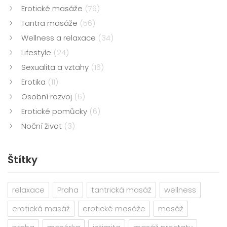
Erotické masáže
(76)
Tantra masáže
(56)
Wellness a relaxace
(34)
Lifestyle
(24)
Sexualita a vztahy
(16)
Erotika
(11)
Osobní rozvoj
(6)
Erotické pomůcky
(6)
Noční život
(3)
Štítky
relaxace
Praha
tantrická masáž
wellness
erotická masáž
erotické masáže
masáž