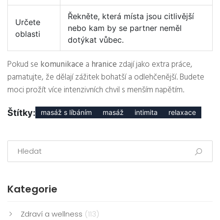
Řekněte, která místa jsou citlivější
Určete
nebo kam by se partner neměl
oblasti
dotýkat vůbec.
Pokud se
komunikace
a
hranice
zdají jako extra práce,
pamatujte, že dělají zážitek bohatší a odlehčenější. Budete
moci prožít více intenzivních chvil s menším napětím.
Štítky:
masáž s líbáním
masáž
intimita
relaxace
Kategorie
Zdraví a wellness
(113)