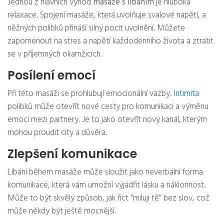
Jednou z hlavních výhod
masáže s líbáním
je hluboká
relaxace. Spojení masáže, která uvolňuje svalové napětí, a
něžných polibků přináší silný pocit uvolnění. Můžete
zapomenout na stres a napětí každodenního života a ztratit
se v příjemných okamžicích.
Posílení emocí
Při této masáži se prohlubují emocionální vazby.
Intimita
polibků může otevřít nové cesty pro komunikaci a výměnu
emocí mezi partnery. Je to jako otevřít nový kanál, kterým
mohou proudit city a důvěra.
Zlepšení komunikace
Líbání během masáže může sloužit jako neverbální forma
komunikace, která vám umožní vyjádřit lásku a náklonnost.
Může to být skvělý způsob, jak říct "miluji tě" bez slov, což
může někdy být ještě mocnější.