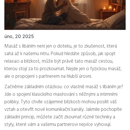
úno, 20 2025
Masáž s líbáním není jen o doteku, je to zkušenost, která
sahá až k našemu nitru. Pokud hledáte způsob, jak spojit
relaxaci a blízkost, může být právě tato masáž cestou,
kterou stojí za to prozkoumat. Nejde jen o fyzickou masáž,
ale o propojení s partnerem na hlubší úrovni.
Začněme základním otázkou: co vlastně masáž s líbáním je?
Jde o spojení klasického masírování s něžnými a intimními
polibky. Tyto chvíle vzájemné blízkosti mohou posílit váš
vztah a otevřít nové komunikační kanály. Jakmile pochopíte
základní princip, můžete začít zkoumat různé techniky a
styly, které vám a vašemu partnerovi nejvíce vyhovují.