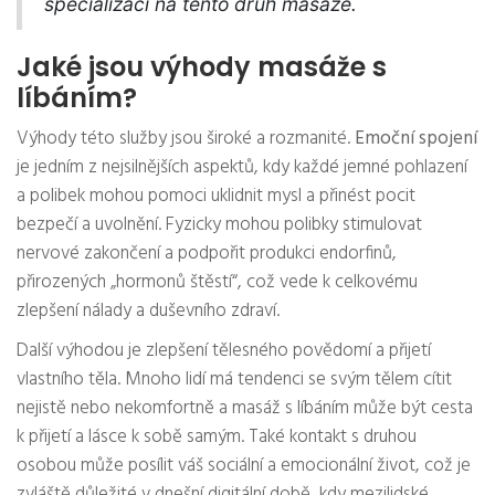
specializací na tento druh masáže.
Jaké jsou výhody masáže s
líbáním?
Výhody této služby jsou široké a rozmanité.
Emoční spojení
je jedním z nejsilnějších aspektů, kdy každé jemné pohlazení
a polibek mohou pomoci uklidnit mysl a přinést pocit
bezpečí a uvolnění. Fyzicky mohou polibky stimulovat
nervové zakončení a podpořit produkci endorfinů,
přirozených „hormonů štěstí“, což vede k celkovému
zlepšení nálady a duševního zdraví.
Další výhodou je zlepšení tělesného povědomí a přijetí
vlastního těla. Mnoho lidí má tendenci se svým tělem cítit
nejistě nebo nekomfortně a masáž s líbáním může být cesta
k přijetí a lásce k sobě samým. Také kontakt s druhou
osobou může posílit váš sociální a emocionální život, což je
zvláště důležité v dnešní digitální době, kdy mezilidské