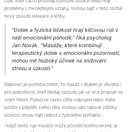
Lidé, kteří často prožívají stresové situace nebo mají
problémy s mezilidskými vztahy, mohou najít v této službě
nový způsob relaxace a léčby.
"Dotek a fyzická blízkost hrají klíčovou roli v
naší emocionální pohodě," říká psycholog
Jan Novák. "Masáže, které kombinují
terapeutický dotek s emocionální pozorností,
mohou mít hluboký účinek na snižování
stresu a úzkosti."
Nakonec je potřeba zmínit, že masáž s líbáním je vhodná i
pro jednotlivce, kteří hledají způsob, jak se více propojit se
svým tělem. Pokud se často cítíte odpojení nebo máte
potíže s přijetím svého těla, mohou vám takové zážitky
pomoci znovu najít radost z fyzického kontaktu.
I když tento typ masáže může působit kontroverzně, je