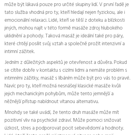
může být lákavá pouze pro určité skupiny lidí. V první řadě je
tato služba vhodná pro ty, kteří hledají nejen fyzickou, ale i
emocionální relaxaci. Lidé, kteří se těší z doteku a blízkosti
jiných, mohou najít v této formě masáže zdroj hlubokého
uklidnění a pohody. Taková masáž je ideální také pro páry,
které chtějí posílit svůj vztah a společně prožít intenzivní a
intimní zážitek.
Jedním z důležitých aspektů je otevřenost a důvěra. Pokud
se cítíte dobře v kontaktu s cizími lidmi a nemáte problém s
intimními zážitky, masáž s líbáním může být pro vás to pravé.
Navíc pro ty, kteří možná nesnášejí klasické masáže kvůli
jejich mechanickým pohybům, může tento jemnější a
něžnější přístup nabídnout vítanou alternativu.
Mnohdy se také uvádí, že tento druh masáže může mít
pozitivní vliv na psychické zdraví. Může pomoci snižovat
úzkost, stres a podporovat pocit sebevědomí a hodnoty.