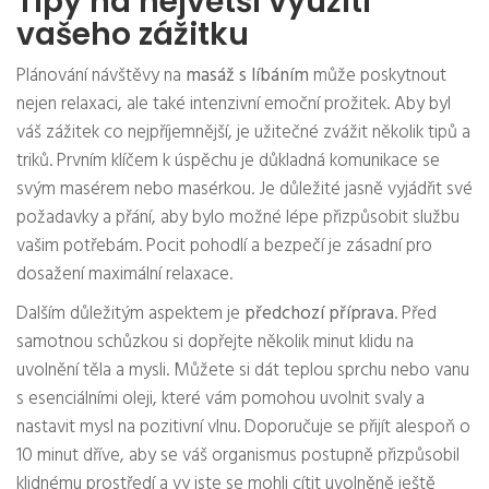
Tipy na největší využití
vašeho zážitku
Plánování návštěvy na
masáž s líbáním
může poskytnout
nejen relaxaci, ale také intenzivní emoční prožitek. Aby byl
váš zážitek co nejpříjemnější, je užitečné zvážit několik tipů a
triků. Prvním klíčem k úspěchu je důkladná komunikace se
svým masérem nebo masérkou. Je důležité jasně vyjádřit své
požadavky a přání, aby bylo možné lépe přizpůsobit službu
vašim potřebám. Pocit pohodlí a bezpečí je zásadní pro
dosažení maximální relaxace.
Dalším důležitým aspektem je
předchozí příprava
. Před
samotnou schůzkou si dopřejte několik minut klidu na
uvolnění těla a mysli. Můžete si dát teplou sprchu nebo vanu
s esenciálními oleji, které vám pomohou uvolnit svaly a
nastavit mysl na pozitivní vlnu. Doporučuje se přijít alespoň o
10 minut dříve, aby se váš organismus postupně přizpůsobil
klidnému prostředí a vy jste se mohli cítit uvolněně ještě