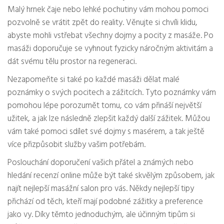
Malý hrnek čaje nebo lehké pochutiny vám mohou pomoci
pozvolně se vrátit zpět do reality. Věnujte si chvíli klidu,
abyste mohli vstřebat všechny dojmy a pocity z masáže. Po
masáži doporučuje se vyhnout fyzicky náročným aktivitám a
dát svému tělu prostor na regeneraci.
Nezapomeňte si také po každé masáži dělat malé
poznámky o svých pocitech a zážitcích. Tyto poznámky vám
pomohou lépe porozumět tomu, co vám přináší největší
užitek, a jak lze následně zlepšit každý další zážitek. Můžou
vám také pomoci sdílet své dojmy s masérem, a tak ještě
více přizpůsobit služby vašim potřebám.
Poslouchání doporučení vašich přátel a známých nebo
hledání recenzí online může být také skvělým způsobem, jak
najít nejlepší masážní salon pro vás. Někdy nejlepší tipy
přichází od těch, kteří mají podobné zážitky a preference
jako vy. Díky těmto jednoduchým, ale účinným tipům si