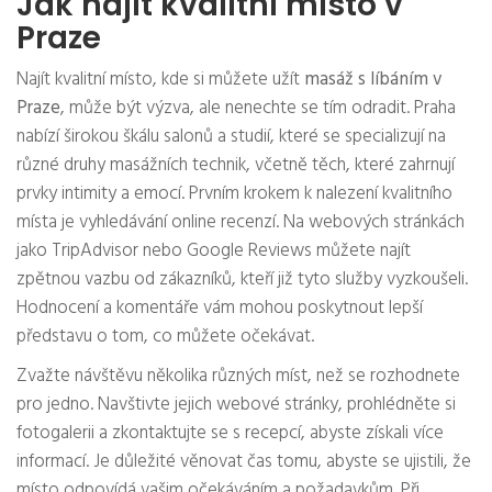
Jak najít kvalitní místo v
Praze
Najít kvalitní místo, kde si můžete užít
masáž s líbáním v
Praze
, může být výzva, ale nenechte se tím odradit. Praha
nabízí širokou škálu salonů a studií, které se specializují na
různé druhy masážních technik, včetně těch, které zahrnují
prvky intimity a emocí. Prvním krokem k nalezení kvalitního
místa je vyhledávání online recenzí. Na webových stránkách
jako TripAdvisor nebo Google Reviews můžete najít
zpětnou vazbu od zákazníků, kteří již tyto služby vyzkoušeli.
Hodnocení a komentáře vám mohou poskytnout lepší
představu o tom, co můžete očekávat.
Zvažte návštěvu několika různých míst, než se rozhodnete
pro jedno. Navštivte jejich webové stránky, prohlédněte si
fotogalerii a zkontaktujte se s recepcí, abyste získali více
informací. Je důležité věnovat čas tomu, abyste se ujistili, že
místo odpovídá vašim očekáváním a požadavkům. Při