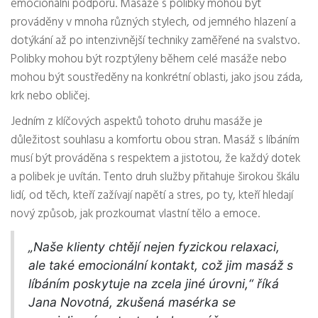
emocionální podporu. Masáže s polibky mohou být
prováděny v mnoha různých stylech, od jemného hlazení a
dotýkání až po intenzivnější techniky zaměřené na svalstvo.
Polibky mohou být rozptýleny během celé masáže nebo
mohou být soustředěny na konkrétní oblasti, jako jsou záda,
krk nebo obličej.
Jedním z klíčových aspektů tohoto druhu masáže je
důležitost souhlasu a komfortu obou stran. Masáž s líbáním
musí být prováděna s respektem a jistotou, že každý dotek
a polibek je uvítán. Tento druh služby přitahuje širokou škálu
lidí, od těch, kteří zažívají napětí a stres, po ty, kteří hledají
nový způsob, jak prozkoumat vlastní tělo a emoce.
„Naše klienty chtějí nejen fyzickou relaxaci,
ale také emocionální kontakt, což jim masáž s
líbáním poskytuje na zcela jiné úrovni,“ říká
Jana Novotná, zkušená masérka se