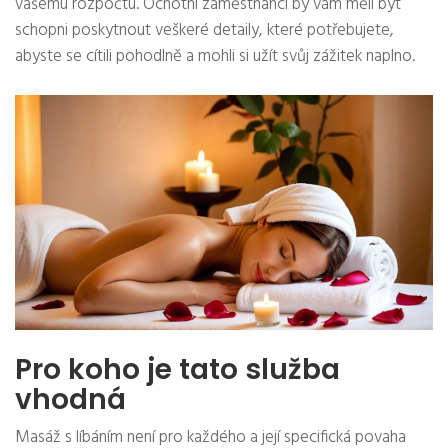
vašemu rozpočtu. Ochotní zaměstnanci by vám měli být
schopni poskytnout veškeré detaily, které potřebujete,
abyste se cítili pohodlně a mohli si užít svůj zážitek naplno.
Pro koho je tato služba
vhodná
Masáž s líbáním není pro každého a její specifická povaha