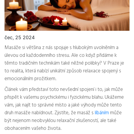
čec, 25 2024
Masáže si většina z nás spojuje s hlubokým uvolněním a
úlevou od každodenního stresu. Ale co když přidáme k
těmto tradičním technikám také něžné polibky? V Praze je
to realita, která nabízí unikátní způsob relaxace spojený s
emocionálním prožitkem.
Článek vám představí toto nevšední spojení i to, jak může
přispět k vašemu psychickému i fyzickému blahu. Ukážeme
vám, jak najít to správné místo a jaké výhody může tento
druh masáže nabídnout. Zjistíte, že masáž s
líbáním
může
být nejenom neobvyklou relaxační zkušeností, ale také
obohacením vašeho života.