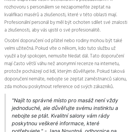
rozhovoru s personálem se nezapomeňte zeptat na
kvalifikaci masérů a zkušenosti, které v této oblasti mají.
Profesionální personál by měl být ochoten sdílet své znalosti
a zkušenosti, aby vás ujistil o své profesionalitě.
Osobní doporučení od přátel nebo rodiny mohou být také
velmi užitečná. Pokud víte o někom, kdo tuto službu už
využil a byl spokojen, nemusíte hledat dál. Tato doporučení
mají často větší váhu než anonymní recenze na internetu,
protože pocházejí od lidí, kterým důvěřujete. Pokud taková
doporučení nemáte, nebojte se zeptat zaměstnanců salonu,
zda mohou poskytnout reference od svých zákazníků.
"Najít to správné místo pro masáž není vždy
jednoduché, ale důvěřujte svému instinktu a
nebojte se ptát. Kvalitní salony vám rády
poskytnou veškeré informace, které
potřebujete." - Jana Novotná, odbornice na