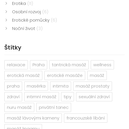
Erotika
(11)
Osobní rozvoj
(6)
Erotické pomůcky
(6)
Noční život
(3)
Štítky
relaxace
Praha
tantrická masáž
wellness
erotická masáž
erotické masáže
masáž
praha
masérka
intimita
masáž prostaty
zdraví
intimní masáž
tipy
sexuální zdraví
nuru masáž
privátní tanec
masáž lávovými kameny
francouzské líbání
masáž lingamu