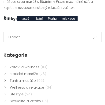
můžete svou
masáž s líbáním
v Praze maximálně užít a
zajistit si nezapomenutelný relaxační zážitek.
Štítky:
masáž
líbání
Praha
relaxace
Kategorie
Zdraví a wellness
(113)
Erotické masáže
(76)
Tantra masáže
(56)
Wellness a relaxace
(34)
Lifestyle
(24)
Sexualita a vztahy
(16)