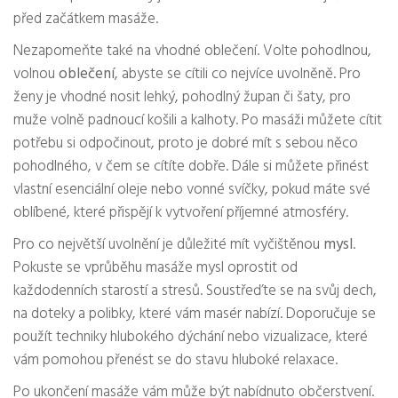
před začátkem masáže.
Nezapomeňte také na vhodné oblečení. Volte pohodlnou,
volnou
oblečení
, abyste se cítili co nejvíce uvolněně. Pro
ženy je vhodné nosit lehký, pohodlný župan či šaty, pro
muže volně padnoucí košili a kalhoty. Po masáži můžete cítit
potřebu si odpočinout, proto je dobré mít s sebou něco
pohodlného, v čem se cítíte dobře. Dále si můžete přinést
vlastní esenciální oleje nebo vonné svíčky, pokud máte své
oblíbené, které přispějí k vytvoření příjemné atmosféry.
Pro co největší uvolnění je důležité mít vyčištěnou
mysl
.
Pokuste se vprůběhu masáže mysl oprostit od
každodenních starostí a stresů. Soustřeďte se na svůj dech,
na doteky a polibky, které vám masér nabízí. Doporučuje se
použít techniky hlubokého dýchání nebo vizualizace, které
vám pomohou přenést se do stavu hluboké relaxace.
Po ukončení masáže vám může být nabídnuto občerstvení.