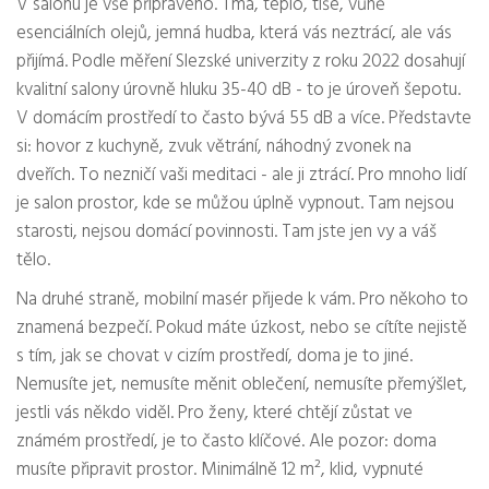
V salonu je vše připraveno. Tma, teplo, tiše, vůně
esenciálních olejů, jemná hudba, která vás neztrácí, ale vás
přijímá. Podle měření Slezské univerzity z roku 2022 dosahují
kvalitní salony úrovně hluku 35-40 dB - to je úroveň šepotu.
V domácím prostředí to často bývá 55 dB a více. Představte
si: hovor z kuchyně, zvuk větrání, náhodný zvonek na
dveřích. To nezničí vaši meditaci - ale ji ztrácí. Pro mnoho lidí
je salon prostor, kde se můžou úplně vypnout. Tam nejsou
starosti, nejsou domácí povinnosti. Tam jste jen vy a váš
tělo.
Na druhé straně, mobilní masér přijede k vám. Pro někoho to
znamená bezpečí. Pokud máte úzkost, nebo se cítíte nejistě
s tím, jak se chovat v cizím prostředí, doma je to jiné.
Nemusíte jet, nemusíte měnit oblečení, nemusíte přemýšlet,
jestli vás někdo viděl. Pro ženy, které chtějí zůstat ve
známém prostředí, je to často klíčové. Ale pozor: doma
musíte připravit prostor. Minimálně 12 m², klid, vypnuté