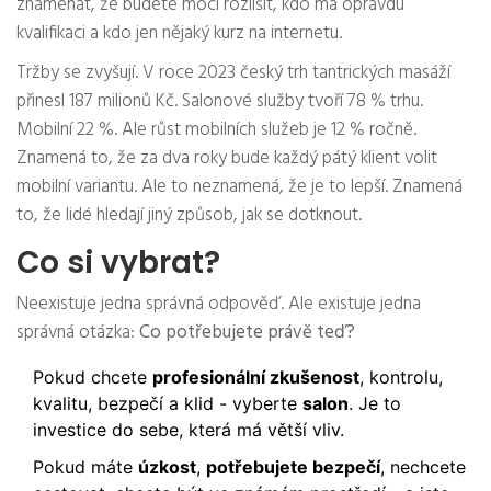
znamenat, že budete moci rozlišit, kdo má opravdu
kvalifikaci a kdo jen nějaký kurz na internetu.
Tržby se zvyšují. V roce 2023 český trh tantrických masáží
přinesl 187 milionů Kč. Salonové služby tvoří 78 % trhu.
Mobilní 22 %. Ale růst mobilních služeb je 12 % ročně.
Znamená to, že za dva roky bude každý pátý klient volit
mobilní variantu. Ale to neznamená, že je to lepší. Znamená
to, že lidé hledají jiný způsob, jak se dotknout.
Co si vybrat?
Neexistuje jedna správná odpověď. Ale existuje jedna
správná otázka:
Co potřebujete právě teď?
Pokud chcete
profesionální zkušenost
, kontrolu,
kvalitu, bezpečí a klid - vyberte
salon
. Je to
investice do sebe, která má větší vliv.
Pokud máte
úzkost
,
potřebujete bezpečí
, nechcete