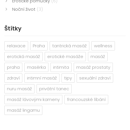
Erotické pomůcky
(6)
Noční život
(3)
Štítky
relaxace
Praha
tantrická masáž
wellness
erotická masáž
erotické masáže
masáž
praha
masérka
intimita
masáž prostaty
zdraví
intimní masáž
tipy
sexuální zdraví
nuru masáž
privátní tanec
masáž lávovými kameny
francouzské líbání
masáž lingamu