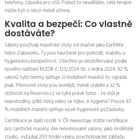
telefony, zásuvka pro stůl. Pokud to neuděláte, celá terapie
může být o něco méně účinná.
Kvalita a bezpečí: Co vlastně
dostáváte?
Salony používají masérské stoly od značek jako Earthlite
nebo Oakworks. Ty jsou navržené pro pohodlí, stabilitu a
hygienickou bezpečnost. Všechno je dezinfikované podle
nového nařízení MZDR č. 123/2024 Sb. z ledna 2024. 92 %
salonů tyto normy splňuje. U mobilních masérů to vypadá
jinak. Přenosné stoly jsou levnější, méně stabilní a 32 %
stížností na Reservio.cz se týká právě toho - že stůl je
nepohodlný, příliš nízký nebo se hýbe. A hygiena? Pouze 67
% mobilních masérů splňuje nové hygienické požadavky.
Certifikace je další rozdíl. V ČR neexistuje státní certifikace
pro tantrické maséry. Ale renomované salony, jako Andělské
studio, vyžadují 200 hodin výuky, psychologické základy,