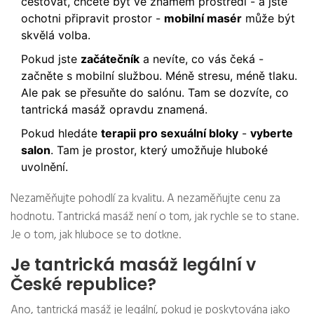
cestovat, chcete být ve známém prostředí - a jste
ochotni připravit prostor -
mobilní masér
může být
skvělá volba.
Pokud jste
začátečník
a nevíte, co vás čeká -
začněte s mobilní službou. Méně stresu, méně tlaku.
Ale pak se přesuňte do salónu. Tam se dozvíte, co
tantrická masáž opravdu znamená.
Pokud hledáte
terapii pro sexuální bloky
-
vyberte
salon
. Tam je prostor, který umožňuje hluboké
uvolnění.
Nezaměňujte pohodlí za kvalitu. A nezaměňujte cenu za
hodnotu. Tantrická masáž není o tom, jak rychle se to stane.
Je o tom, jak hluboce se to dotkne.
Je tantrická masáž legální v
České republice?
Ano, tantrická masáž je legální, pokud je poskytována jako