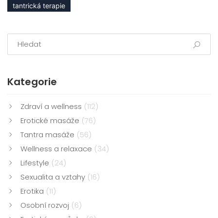
tantrická terapie
Kategorie
Zdraví a wellness
(112)
Erotické masáže
(76)
Tantra masáže
(56)
Wellness a relaxace
(34)
Lifestyle
(24)
Sexualita a vztahy
(16)
Erotika
(11)
Osobní rozvoj
(6)