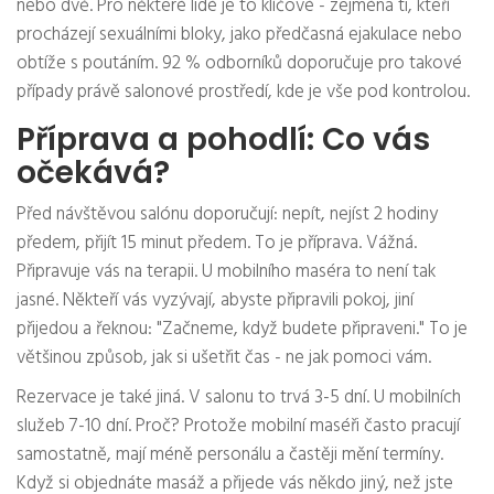
nebo dvě. Pro některé lidé je to klíčové - zejména ti, kteří
procházejí sexuálními bloky, jako předčasná ejakulace nebo
obtíže s poutáním. 92 % odborníků doporučuje pro takové
případy právě salonové prostředí, kde je vše pod kontrolou.
Příprava a pohodlí: Co vás
očekává?
Před návštěvou salónu doporučují: nepít, nejíst 2 hodiny
předem, přijít 15 minut předem. To je příprava. Vážná.
Připravuje vás na terapii. U mobilního maséra to není tak
jasné. Někteří vás vyzývají, abyste připravili pokoj, jiní
přijedou a řeknou: "Začneme, když budete připraveni." To je
většinou způsob, jak si ušetřit čas - ne jak pomoci vám.
Rezervace je také jiná. V salonu to trvá 3-5 dní. U mobilních
služeb 7-10 dní. Proč? Protože mobilní maséři často pracují
samostatně, mají méně personálu a častěji mění termíny.
Když si objednáte masáž a přijede vás někdo jiný, než jste