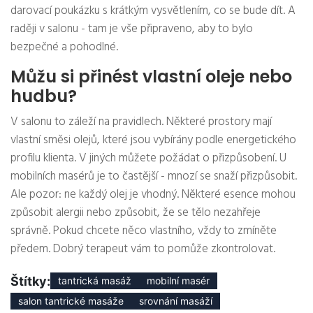
darovací poukázku s krátkým vysvětlením, co se bude dít. A
raději v salonu - tam je vše připraveno, aby to bylo
bezpečné a pohodlné.
Můžu si přinést vlastní oleje nebo
hudbu?
V salonu to záleží na pravidlech. Některé prostory mají
vlastní směsi olejů, které jsou vybírány podle energetického
profilu klienta. V jiných můžete požádat o přizpůsobení. U
mobilních masérů je to častější - mnozí se snaží přizpůsobit.
Ale pozor: ne každý olej je vhodný. Některé esence mohou
způsobit alergii nebo způsobit, že se tělo nezahřeje
správně. Pokud chcete něco vlastního, vždy to zmíněte
předem. Dobrý terapeut vám to pomůže zkontrolovat.
Štítky:
tantrická masáž
mobilní masér
salon tantrické masáže
srovnání masáží