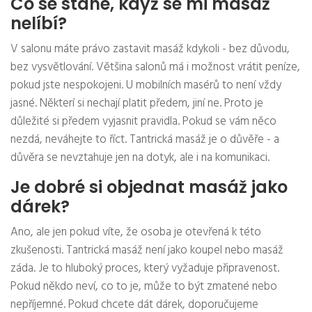
Co se stane, když se mi masáž
nelíbí?
V salonu máte právo zastavit masáž kdykoli - bez důvodu,
bez vysvětlování. Většina salonů má i možnost vrátit peníze,
pokud jste nespokojeni. U mobilních masérů to není vždy
jasné. Některí si nechají platit předem, jiní ne. Proto je
důležité si předem vyjasnit pravidla. Pokud se vám něco
nezdá, neváhejte to říct. Tantrická masáž je o důvěře - a
důvěra se nevztahuje jen na dotyk, ale i na komunikaci.
Je dobré si objednat masáž jako
dárek?
Ano, ale jen pokud víte, že osoba je otevřená k této
zkušenosti. Tantrická masáž není jako koupel nebo masáž
záda. Je to hluboký proces, který vyžaduje připravenost.
Pokud někdo neví, co to je, může to být zmatené nebo
nepříjemné. Pokud chcete dát dárek, doporučujeme