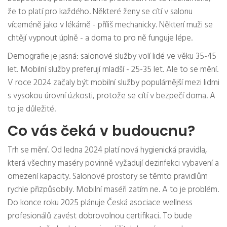
že to platí pro každého. Některé ženy se cítí v salonu
víceméně jako v lékárně - příliš mechanicky. Některí muži se
chtějí vypnout úplně - a doma to pro ně funguje lépe.
Demografie je jasná: salonové služby volí lidé ve věku 35-45
let. Mobilní služby preferují mladší - 25-35 let. Ale to se mění.
V roce 2024 začaly být mobilní služby populárnější mezi lidmi
s vysokou úrovní úzkosti, protože se cítí v bezpečí doma. A
to je důležité.
Co vás čeká v budoucnu?
Trh se mění. Od ledna 2024 platí nová hygienická pravidla,
která všechny maséry povinně vyžadují dezinfekci vybavení a
omezení kapacity. Salonové prostory se těmto pravidlům
rychle přizpůsobily. Mobilní maséři zatím ne. A to je problém.
Do konce roku 2025 plánuje Česká asociace wellness
profesionálů zavést dobrovolnou certifikaci. To bude