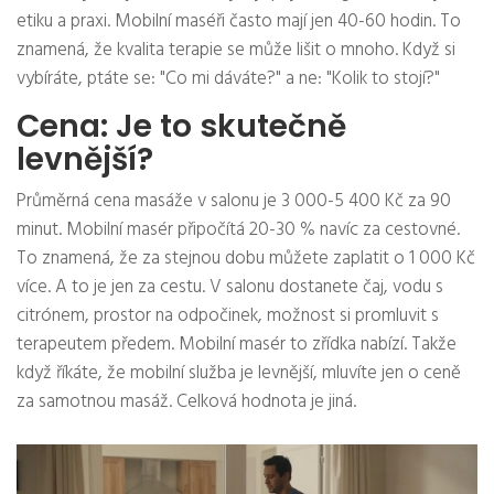
etiku a praxi. Mobilní maséři často mají jen 40-60 hodin. To
znamená, že kvalita terapie se může lišit o mnoho. Když si
vybíráte, ptáte se: "Co mi dáváte?" a ne: "Kolik to stojí?"
Cena: Je to skutečně
levnější?
Průměrná cena masáže v salonu je 3 000-5 400 Kč za 90
minut. Mobilní masér připočítá 20-30 % navíc za cestovné.
To znamená, že za stejnou dobu můžete zaplatit o 1 000 Kč
více. A to je jen za cestu. V salonu dostanete čaj, vodu s
citrónem, prostor na odpočinek, možnost si promluvit s
terapeutem předem. Mobilní masér to zřídka nabízí. Takže
když říkáte, že mobilní služba je levnější, mluvíte jen o ceně
za samotnou masáž. Celková hodnota je jiná.