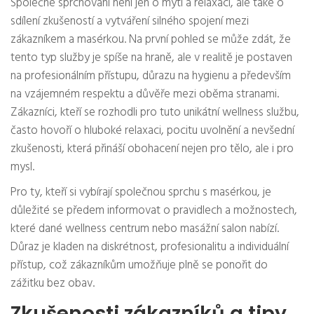
Společné sprchování není jen o mytí a relaxaci, ale také o
sdílení zkušeností a vytváření silného spojení mezi
zákazníkem a masérkou. Na první pohled se může zdát, že
tento typ služby je spíše na hraně, ale v realitě je postaven
na profesionálním přístupu, důrazu na hygienu a především
na vzájemném respektu a důvěře mezi oběma stranami.
Zákazníci, kteří se rozhodli pro tuto unikátní wellness službu,
často hovoří o hluboké relaxaci, pocitu uvolnění a nevšední
zkušenosti, která přináší obohacení nejen pro tělo, ale i pro
mysl.
Pro ty, kteří si vybírají společnou sprchu s masérkou, je
důležité se předem informovat o pravidlech a možnostech,
které dané wellness centrum nebo masážní salon nabízí.
Důraz je kladen na diskrétnost, profesionalitu a individuální
přístup, což zákazníkům umožňuje plně se ponořit do
zážitku bez obav.
Zkušenosti zákazníků a tipy