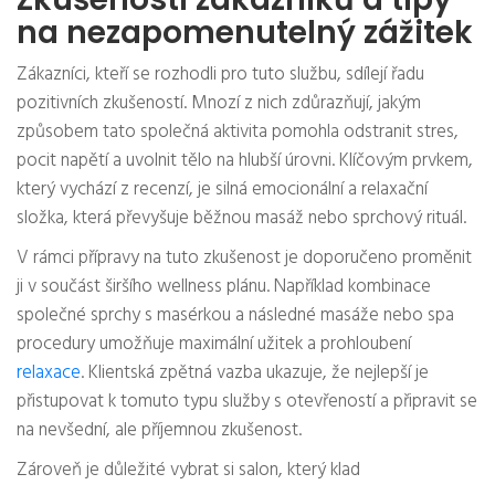
na nezapomenutelný zážitek
Zákazníci, kteří se rozhodli pro tuto službu, sdílejí řadu
pozitivních zkušeností. Mnozí z nich zdůrazňují, jakým
způsobem tato společná aktivita pomohla odstranit stres,
pocit napětí a uvolnit tělo na hlubší úrovni. Klíčovým prvkem,
který vychází z recenzí, je silná emocionální a relaxační
složka, která převyšuje běžnou masáž nebo sprchový rituál.
V rámci přípravy na tuto zkušenost je doporučeno proměnit
ji v součást širšího wellness plánu. Například kombinace
společné sprchy s masérkou a následné masáže nebo spa
procedury umožňuje maximální užitek a prohloubení
relaxace
. Klientská zpětná vazba ukazuje, že nejlepší je
přistupovat k tomuto typu služby s otevřeností a připravit se
na nevšední, ale příjemnou zkušenost.
Zároveň je důležité vybrat si salon, který klad