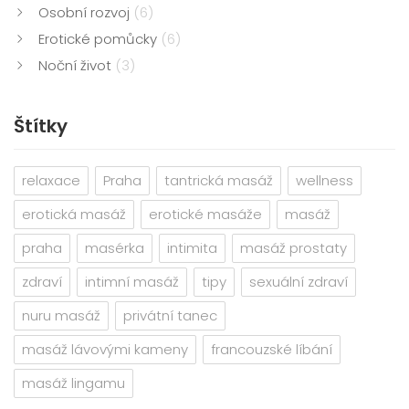
Osobní rozvoj
(6)
Erotické pomůcky
(6)
Noční život
(3)
Štítky
relaxace
Praha
tantrická masáž
wellness
erotická masáž
erotické masáže
masáž
praha
masérka
intimita
masáž prostaty
zdraví
intimní masáž
tipy
sexuální zdraví
nuru masáž
privátní tanec
masáž lávovými kameny
francouzské líbání
masáž lingamu