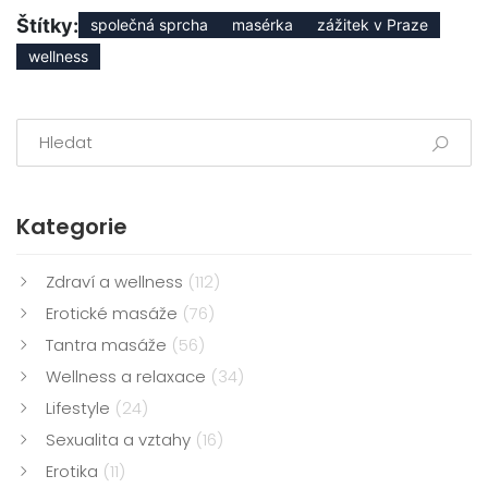
Štítky:
společná sprcha
masérka
zážitek v Praze
wellness
Kategorie
Zdraví a wellness
(112)
Erotické masáže
(76)
Tantra masáže
(56)
Wellness a relaxace
(34)
Lifestyle
(24)
Sexualita a vztahy
(16)
Erotika
(11)