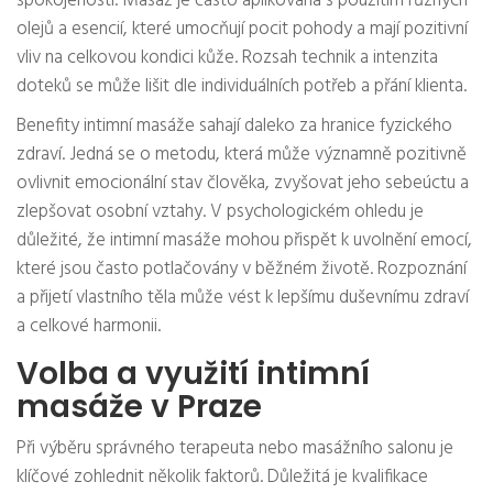
spokojenosti. Masáž je často aplikována s použitím různých
olejů a esencií, které umocňují pocit pohody a mají pozitivní
vliv na celkovou kondici kůže. Rozsah technik a intenzita
doteků se může lišit dle individuálních potřeb a přání klienta.
Benefity intimní masáže sahají daleko za hranice fyzického
zdraví. Jedná se o metodu, která může významně pozitivně
ovlivnit emocionální stav člověka, zvyšovat jeho sebeúctu a
zlepšovat osobní vztahy. V psychologickém ohledu je
důležité, že intimní masáže mohou přispět k uvolnění emocí,
které jsou často potlačovány v běžném životě. Rozpoznání
a přijetí vlastního těla může vést k lepšímu duševnímu zdraví
a celkové harmonii.
Volba a využití intimní
masáže v Praze
Při výběru správného terapeuta nebo masážního salonu je
klíčové zohlednit několik faktorů. Důležitá je kvalifikace