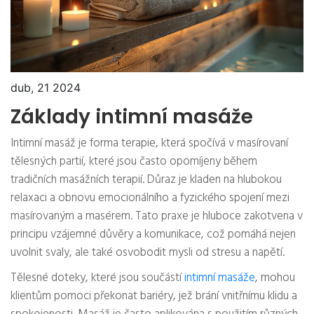
dub, 21 2024
Základy intimní masáže
Intimní masáž je forma terapie, která spočívá v masírovaní
tělesných partií, které jsou často opomíjeny během
tradičních masážních terapií. Důraz je kladen na hlubokou
relaxaci a obnovu emocionálního a fyzického spojení mezi
masírovaným a masérem. Tato praxe je hluboce zakotvena v
principu vzájemné důvěry a komunikace, což pomáhá nejen
uvolnit svaly, ale také osvobodit mysli od stresu a napětí.
Tělesné doteky, které jsou součástí
intimní masáže
, mohou
klientům pomoci překonat bariéry, jež brání vnitřnímu klidu a