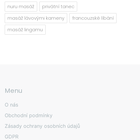
nuru masáž
privátní tanec
masáž lávovými kameny
francouzské líbání
masáž lingamu
Menu
O nás
Obchodní podmínky
Zásady ochrany osobních údajů
GDPR