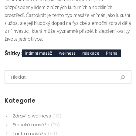
přizpůsobeny lidem z různých kulturních a sociálních
prostředí. Častokrát je tento typ masáže vnímán jako luxusní
služba, ale její hluboký dopad na fyzické a emoční zdraví dělá
z ní investici, která může významně přispět k zlepšení kvality
života jednotlivce.
Štítky:
intimní masáž
wellness
relaxace
Praha
Kategorie
Zdraví a wellness
(113)
Erotické masáže
(76)
Tantra masáže
(56)