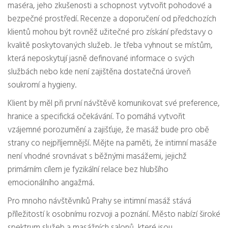
maséra, jeho zkušenosti a schopnost vytvořit pohodové a
bezpečné prostředí. Recenze a doporučení od předchozích
klientů mohou být rovněž užitečné pro získání představy o
kvalitě poskytovaných služeb. Je třeba vyhnout se místům,
která neposkytují jasně definované informace o svých
službách nebo kde není zajištěna dostatečná úroveň
soukromí a hygieny.
Klient by měl při první návštěvě komunikovat své preference,
hranice a specifická očekávání. To pomáhá vytvořit
vzájemné porozumění a zajišťuje, že masáž bude pro obě
strany co nejpříjemnější. Mějte na paměti, že intimní masáže
není vhodné srovnávat s běžnými masážemi, jejichž
primárním cílem je fyzikální relace bez hlubšího
emocionálního angažmá.
Pro mnoho návštěvníků Prahy se intimní masáž stává
příležitostí k osobnímu rozvoji a poznání. Město nabízí široké
spektrum služeb a masážních salonů, které jsou