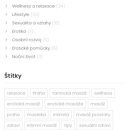
Wellness a relaxace
(34)
Lifestyle
(24)
Sexualita a vztahy
(16)
Erotika
(11)
Osobní rozvoj
(6)
Erotické pomůcky
(6)
Noční život
(3)
Štítky
relaxace
Praha
tantrická masáž
wellness
erotická masáž
erotické masáže
masáž
praha
masérka
intimita
masáž prostaty
zdraví
intimní masáž
tipy
sexuální zdraví