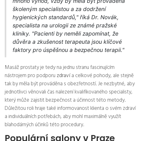
mnoho výhod, vždy by měla být prováděna
školeným specialistou a za dodržení
hygienických standardů," říká Dr. Novák,
specialista na urologii ze známé pražské
kliniky. "Pacienti by neměli zapomínat, že
důvěra a zkušenost terapeuta jsou klíčové
faktory pro úspěšnou a bezpečnou terapii."
Masáž prostaty je tedy na jednu stranu fascinujícím
nástrojem pro podporu
zdraví
a celkové pohody, ale stejně
tak by měla být prováděna s obezřetností. Je nezbytné, aby
jednotlivci věnovali čas nalezení kvalifikovaného specialisty,
který může zajistit bezpečnost a účinnost této metody.
Důležitou roli hraje také informovanost klienta o svém zdraví
a individuálních potřebách, aby mohl maximálně využít
blahodárných účinků této procedury.
Populární salony v Praze