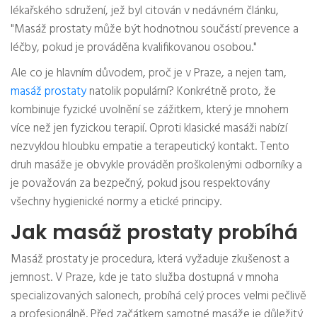
lékařského sdružení, jež byl citován v nedávném článku,
"Masáž prostaty může být hodnotnou součástí prevence a
léčby, pokud je prováděna kvalifikovanou osobou."
Ale co je hlavním důvodem, proč je v Praze, a nejen tam,
masáž prostaty
natolik populární? Konkrétně proto, že
kombinuje fyzické uvolnění se zážitkem, který je mnohem
více než jen fyzickou terapií. Oproti klasické masáži nabízí
nezvyklou hloubku empatie a terapeutický kontakt. Tento
druh masáže je obvykle prováděn proškolenými odborníky a
je považován za bezpečný, pokud jsou respektovány
všechny hygienické normy a etické principy.
Jak masáž prostaty probíhá
Masáž prostaty je procedura, která vyžaduje zkušenost a
jemnost. V Praze, kde je tato služba dostupná v mnoha
specializovaných salonech, probíhá celý proces velmi pečlivě
a profesionálně. Před začátkem samotné masáže je důležitý