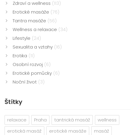
Zdraví a wellness
(113)
Erotické masáže
(76)
Tantra masáže
(56)
Wellness a relaxace
(34)
Lifestyle
(24)
Sexualita a vztahy
(16)
Erotika
(11)
Osobní rozvoj
(6)
Erotické pomůcky
(6)
Noční život
(3)
Štítky
relaxace
Praha
tantrická masáž
wellness
erotická masáž
erotické masáže
masáž