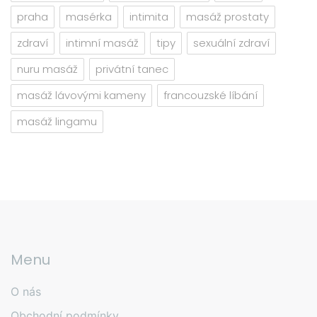
praha
masérka
intimita
masáž prostaty
zdraví
intimní masáž
tipy
sexuální zdraví
nuru masáž
privátní tanec
masáž lávovými kameny
francouzské líbání
masáž lingamu
Menu
O nás
Obchodní podmínky