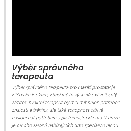
Výběr správného
terapeuta
Výběr správného terapeuta pro
masáž prostaty
je
klíčovým krokem, který může výrazně ovlivnit celý
zážitek. Kvalitní terapeut by měl mít nejen potřebné
znalosti a trénink, ale také schopnost citlivě
naslouchat potřebám a preferencím klienta. V Praze
je mnoho salonů nabízejících tuto specializovanou