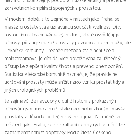
hlavní cíl zůstal stejný: podpora mužské vitality a prevence
zdravotních komplikací spojených s prostatou.
V moderní době, a to zejména v místech jako Praha, se
masáž prostaty
stala uznávánou součástí wellness. Díky
rostoucímu obsahu vědeckých studií, které osvědčují její
přínosy, přitahuje masáž prostaty pozornost nejen mužů, ale
i lékařské komunity. Třebaže metoda stále není zcela
mainstreamová, je čím dál více považována za užitečný
přístup ke zlepšení kvality života a prevenci onemocnění.
Statistika v lékařské komunitě naznačuje, že pravidelné
udržování prostaty může snížit riziko vzniku prostatitidy a
jiných urologických problémů.
Je zajímavé, že navzdory dlouhé historii a prokázaným
přínosům jsou mnozí muži stále neochotni zkoušet
masáž
prostaty
z důvodu společenských stigmat. Nicméně, ve
městech jako Praha, kde se kulturní normy rychle mění, lze
zaznamenat nárůst poptávky. Podle člena Českého