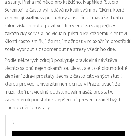
a sauny, Praha má něco pro každého. Například "Studio
Serenite" je často vyhledáváno kvůli svým balíčkům, které
kombinují
wellness
procedury a uvolňující masáže. Tento
salon získal mnoho pozitivních recenzí za svůj pečlivý
zákaznický servis a individuální přístup ke každému klientovi.
Klienti často zmiňují, že mají možnost v relaxačním prostředí
zcela vypnout a zapomenout na stresy všedního dne.
Podle některých zdrojů poskytuje pravidelná návštěva
těchto salonů nejen okamžitou úlevu, ale také dlouhodobé
zlepšení zdraví prostaty. Jedna z často citovaných studií,
kterou provedl Univerzitní nemocnice v Praze, uvádí, že
muži, kteří pravidelně podstupovali
masáž prostaty
,
zaznamenali podstatné zlepšení při prevenci zánětlivých
onemocnění prostaty.
\