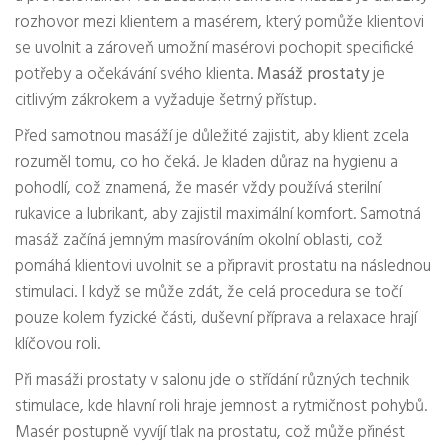
rozhovor mezi klientem a masérem, který pomůže klientovi
se uvolnit a zároveň umožní masérovi pochopit specifické
potřeby a očekávání svého klienta.
Masáž prostaty
je
citlivým zákrokem a vyžaduje šetrný přístup.
Před samotnou masáží je důležité zajistit, aby klient zcela
rozuměl tomu, co ho čeká. Je kladen důraz na hygienu a
pohodlí, což znamená, že masér vždy používá sterilní
rukavice a lubrikant, aby zajistil maximální komfort. Samotná
masáž začíná jemným masírováním okolní oblasti, což
pomáhá klientovi uvolnit se a připravit prostatu na následnou
stimulaci. I když se může zdát, že celá procedura se točí
pouze kolem fyzické části, duševní příprava a relaxace hrají
klíčovou roli.
Při masáži prostaty v salonu jde o střídání různých technik
stimulace, kde hlavní roli hraje jemnost a rytmičnost pohybů.
Masér postupně vyvíjí tlak na prostatu, což může přinést