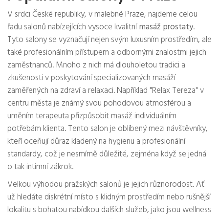
V srdci České republiky, v malebné Praze, najdeme celou
řadu salonů nabízejících vysoce kvalitní
masáž prostaty
.
Tyto salony se vyznačují nejen svým luxusním prostředím, ale
také profesionálním přístupem a odbornými znalostmi jejich
zaměstnanců. Mnoho z nich má dlouholetou tradici a
zkušenosti v poskytování specializovaných masáží
zaměřených na zdraví a relaxaci. Například "Relax Tereza" v
centru města je známý svou pohodovou atmosférou a
uměním terapeuta přizpůsobit masáž individuálním
potřebám klienta. Tento salon je oblíbený mezi návštěvníky,
kteří oceňují důraz kladený na hygienu a profesionální
standardy, což je nesmírně důležité, zejména když se jedná
o tak intimní zákrok.
Velkou výhodou pražských salonů je jejich různorodost. Ať
už hledáte diskrétní místo s klidným prostředím nebo rušnější
lokalitu s bohatou nabídkou dalších služeb, jako jsou wellness