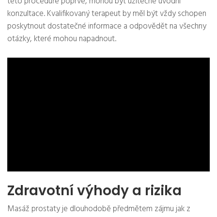
této proceduře poprvé, mohou být užitečné úvodní
konzultace. Kvalifikovaný terapeut by měl být vždy schopen
poskytnout dostatečné informace a odpovědět na všechny
otázky, které mohou napadnout.
Zdravotní výhody a rizika
Masáž prostaty je dlouhodobě předmětem zájmu jak z