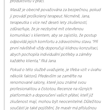
produktivitu v práci.
Masáž je obecně považována za bezpečnou, pokud
ji provádí proškolený terapeut. Nicméně, Jana,
terapeutka s více než deseti lety zkušeností,
zdůrazňuje, že je nezbytné mít otevřenou
komunikaci s klientem, aby se zajistilo, že postup
odpovídá jejich komfortu a zdravotnímu stavu. "Při
první návštěvě vždy doporučuji klidnou konzultaci,
abych pochopila individuální potřeby a záměry
každého klienta," říká Jana.
Pokud o této službě uvažujete, je třeba vzít v úvahu
několik faktorů. Především se zaměřte na
renomované salony, které jsou známé svou
profesionalitou a čistotou. Recenze na různých
platformách a doporučení vašich přátel, kteří již
zkušenost mají, mohou být neocenitelné. Důležitou
součástí je také pojištění, že masér má příslušnou