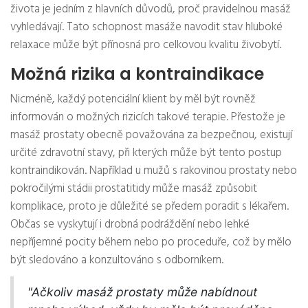
života je jedním z hlavních důvodů, proč pravidelnou masáž
vyhledávají. Tato schopnost masáže navodit stav hluboké
relaxace může být přínosná pro celkovou kvalitu živobytí.
Možná rizika a kontraindikace
Nicméně, každý potenciální klient by měl být rovněž
informován o možných rizicích takové terapie. Přestože je
masáž prostaty obecně považována za bezpečnou, existují
určité zdravotní stavy, při kterých může být tento postup
kontraindikován. Například u mužů s rakovinou prostaty nebo
pokročilými stádii prostatitidy může masáž způsobit
komplikace, proto je důležité se předem poradit s lékařem.
Občas se vyskytují i drobná podráždění nebo lehké
nepříjemné pocity během nebo po proceduře, což by mělo
být sledováno a konzultováno s odborníkem.
"Ačkoliv masáž prostaty může nabídnout