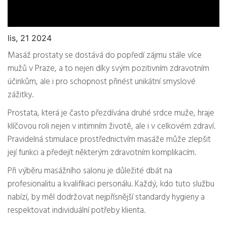
lis, 21 2024
Masáž prostaty se dostává do popředí zájmu stále více
mužů v Praze, a to nejen díky svým pozitivním zdravotním
účinkům, ale i pro schopnost přinést unikátní smyslové
zážitky.
Prostata, která je často přezdívána druhé srdce muže, hraje
klíčovou roli nejen v intimním životě, ale i v celkovém zdraví.
Pravidelná stimulace prostřednictvím masáže může zlepšit
její funkci a předejít některým zdravotním komplikacím.
Při výběru masážního salonu je důležité dbát na
profesionalitu a kvalifikaci personálu. Každý, kdo tuto službu
nabízí, by měl dodržovat nejpřísnější standardy hygieny a
respektovat individuální potřeby klienta.