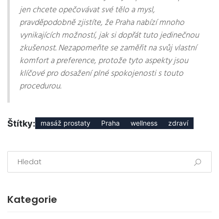
jen chcete opečovávat své tělo a mysl,
pravděpodobně zjistíte, že Praha nabízí mnoho
vynikajících možností, jak si dopřát tuto jedinečnou
zkušenost. Nezapomeňte se zaměřit na svůj vlastní
komfort a preference, protože tyto aspekty jsou
klíčové pro dosažení plné spokojenosti s touto
procedurou.
Štítky:
masáž prostaty
Praha
wellness
zdraví
Kategorie