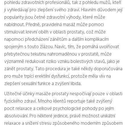
pohledu zdravotních profesionálů, tak z pohledu mužů, kteří
ji vyhledávají pro zlepšení svého zdraví. Hlavním důvodem její
popularity jsou četné zdravotní výhody, které může
nabídnout. Předně, pravidelná masáž může pomoci
stimulovat krevní oběh v oblasti prostaty, což může
napomoci předcházení zánětům a dalším komplikacím
spojeným s touto žlázou. Navíc, tím, že pomáhá uvolňovat
přebytečnou tekutinu nahromaděnou v prostatě, může
významně redukovat riziko vzniku bolestivých stavů, jako je
zánět prostaty. Tato procedura je také někdy doporučována
pro muže trpící erektilní dysfunkcí, protože měla vliv na
zlepšení sexuální funkce a zvýšení libida.
Užitečné účinky masáže prostaty nespočívají pouze v oblasti
fyzického zdraví. Mnoho klientů reportuje také zvýšený
pocit relaxace a celkové psychologické pohody po jejím
absolvování. Pro některé jedince, právě možnost unikátní
relaxace a snížení stresu způsobeného moderním způsobem