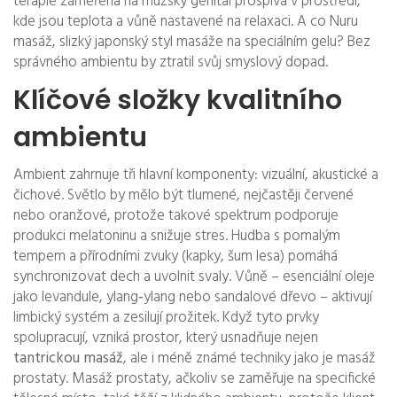
terapie zaměřená na mužský genitál
prospívá v prostředí,
kde jsou teplota a vůně nastavené na relaxaci. A co
Nuru
masáž
,
slizký japonský styl masáže na speciálním gelu
? Bez
správného ambientu by ztratil svůj smyslový dopad.
Klíčové složky kvalitního
ambientu
Ambient zahrnuje tři hlavní komponenty: vizuální, akustické a
čichové. Světlo by mělo být tlumené, nejčastěji červené
nebo oranžové, protože takové spektrum podporuje
produkci melatoninu a snižuje stres. Hudba s pomalým
tempem a přírodními zvuky (kapky, šum lesa) pomáhá
synchronizovat dech a uvolnit svaly. Vůně – esenciální oleje
jako levandule, ylang‑ylang nebo sandalové dřevo – aktivují
limbický systém a zesilují prožitek. Když tyto prvky
spolupracují, vzniká prostor, který usnadňuje nejen
tantrickou masáž
, ale i méně známé techniky jako je masáž
prostaty. Masáž prostaty, ačkoliv se zaměřuje na specifické