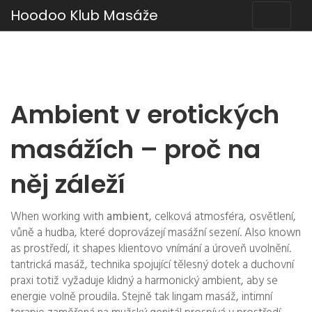
Hoodoo Klub Masáže
Ambient v erotických
masážích – proč na
něj záleží
When working with
ambient
,
celková atmosféra, osvětlení,
vůně a hudba, které doprovázejí masážní sezení
. Also known
as
prostředí
, it shapes klientovo vnímání a úroveň uvolnění.
tantrická masáž
,
technika spojující tělesný dotek a duchovní
praxi
totiž vyžaduje klidný a harmonický ambient, aby se
energie volně proudila. Stejně tak
lingam masáž
,
intimní