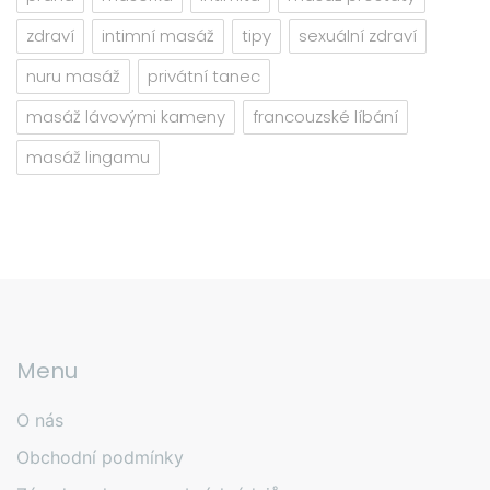
zdraví
intimní masáž
tipy
sexuální zdraví
nuru masáž
privátní tanec
masáž lávovými kameny
francouzské líbání
masáž lingamu
Menu
O nás
Obchodní podmínky