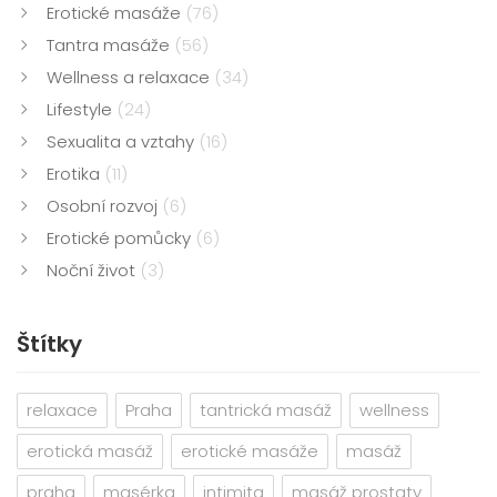
Erotické masáže
(76)
Tantra masáže
(56)
Wellness a relaxace
(34)
Lifestyle
(24)
Sexualita a vztahy
(16)
Erotika
(11)
Osobní rozvoj
(6)
Erotické pomůcky
(6)
Noční život
(3)
Štítky
relaxace
Praha
tantrická masáž
wellness
erotická masáž
erotické masáže
masáž
praha
masérka
intimita
masáž prostaty