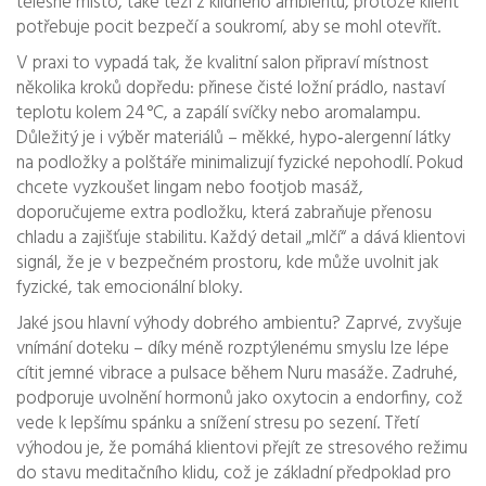
tělesné místo, také těží z klidného ambientu, protože klient
potřebuje pocit bezpečí a soukromí, aby se mohl otevřít.
V praxi to vypadá tak, že kvalitní salon připraví místnost
několika kroků dopředu: přinese čisté ložní prádlo, nastaví
teplotu kolem 24 °C, a zapálí svíčky nebo aromalampu.
Důležitý je i výběr materiálů – měkké, hypo‑alergenní látky
na podložky a polštáře minimalizují fyzické nepohodlí. Pokud
chcete vyzkoušet lingam nebo footjob masáž,
doporučujeme extra podložku, která zabraňuje přenosu
chladu a zajišťuje stabilitu. Každý detail „mlčí“ a dává klientovi
signál, že je v bezpečném prostoru, kde může uvolnit jak
fyzické, tak emocionální bloky.
Jaké jsou hlavní výhody dobrého ambientu? Zaprvé, zvyšuje
vnímání doteku – díky méně rozptýlenému smyslu lze lépe
cítit jemné vibrace a pulsace během Nuru masáže. Zadruhé,
podporuje uvolnění hormonů jako oxytocin a endorfiny, což
vede k lepšímu spánku a snížení stresu po sezení. Třetí
výhodou je, že pomáhá klientovi přejít ze stresového režimu
do stavu meditačního klidu, což je základní předpoklad pro