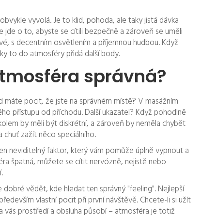
bvykle vyvolá. Je to klid, pohoda, ale taky jistá dávka
e jde o to, abyste se cítili bezpečně a zároveň se uměli
oňavé, s decentním osvětlením a příjemnou hudbou. Když
ky to do atmosféry přidá další body.
 atmosféra správná?
ed máte pocit, že jste na správném místě? V masážním
ého přístupu od příchodu. Další ukazatel? Když pohodlně
 kolem by měli být diskrétní, a zároveň by neměla chybět
 chuť zažít něco speciálního.
ten neviditelný faktor, který vám pomůže úplně vypnout a
féra špatná, můžete se cítit nervózně, nejistě nebo
.
 dobré vědět, kde hledat ten správný "feeling". Nejlepší
ředevším vlastní pocit při první návštěvě. Chcete-li si užít
 vás prostředí a obsluha působí – atmosféra je totiž