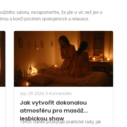
sážního salonu, nezapomeňte, že jde o víc než jen o
férou a končí pocitem spokojenosti a relaxace.
srp, 29 2024,
0 Komentáře
Jak vytvořit dokonalou
atmosféru pro masáž
lesbickou show
Tento článek poskytuje praktické rady, jak