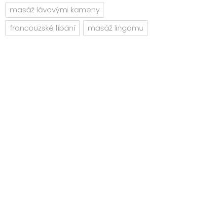
masáž lávovými kameny
francouzské líbání
masáž lingamu