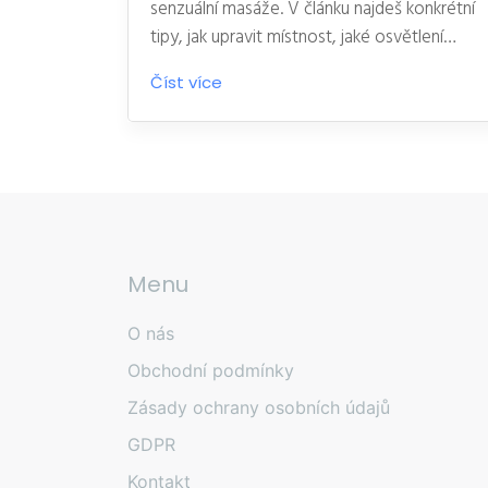
senzuální masáže. V článku najdeš konkrétní
tipy, jak upravit místnost, jaké osvětlení
zvolit nebo proč je vůně tak důležitá.
Číst více
Dostaneš rady ohledně hudby, teploty i
výběru masažních olejů. Naučíš se, jak
jednoduše vytvořit atmosféru, při které se
každý uvolní a zapomene na svět kolem.
Malé detaily dokážou udělat z masáže
opravdový zážitek.
Menu
O nás
Obchodní podmínky
Zásady ochrany osobních údajů
GDPR
Kontakt