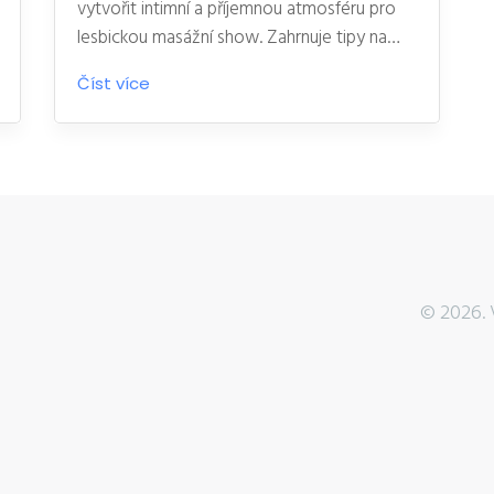
vytvořit intimní a příjemnou atmosféru pro
lesbickou masážní show. Zahrnuje tipy na
osvětlení, hudbu, vůně a další prvky, které
Číst více
podpoří relaxaci a prohloubí zážitek.
© 2026. 