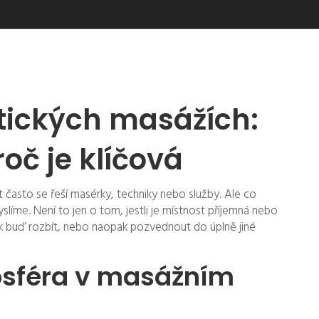
tických masážích:
oč je klíčová
t často se řeší masérky, techniky nebo služby. Ale co
slíme. Není to jen o tom, jestli je místnost příjemná nebo
ek buď rozbít, nebo naopak pozvednout do úplně jiné
sféra v masážním