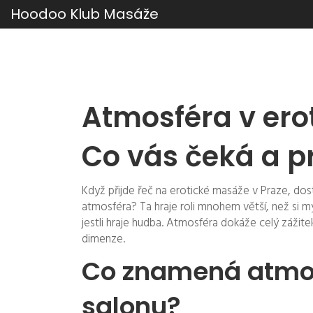
Hoodoo Klub Masáže
Atmosféra v ero
Co vás čeká a pr
Když přijde řeč na erotické masáže v Praze, dos
atmosféra? Ta hraje roli mnohem větší, než si my
jestli hraje hudba. Atmosféra dokáže celý zážit
dimenze.
Co znamená atmo
salonu?