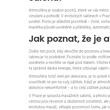
Atmosféra je soubor pocitů, které ve vás místo o
vzrušení a pohodlí. V erotických salónech v Praz
uvolnit. Proto je důležité prostředí – čisté, v
masérka působí uvolněně a přátelsky, automatic
Jak poznat, že je
Znáte ten pocit, kdy vkročíte do prostoru a hn
salonu je to podobné. Poznáte to podle vstřícn
usednete a necítíte se nijak pod tlakem. Všichni
ta správná dávka energie, která vzbuzuje zájem a
Atmosféra totiž není jen dekorace, je to právě 
soustředit se jen na svůj zážitek. Když je atmos
dokonce nekomfortně – a to celý zážitek pokazí
V Praze je spousta masážních salónů, a přesto je
cestou jsou recenze a zkušenosti ostatních, ale p
erotickou masáž, věnujte pozornost tomu, jak na