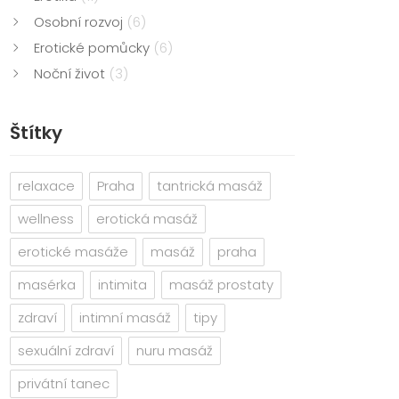
Osobní rozvoj
(6)
Erotické pomůcky
(6)
Noční život
(3)
Štítky
relaxace
Praha
tantrická masáž
wellness
erotická masáž
erotické masáže
masáž
praha
masérka
intimita
masáž prostaty
zdraví
intimní masáž
tipy
sexuální zdraví
nuru masáž
privátní tanec