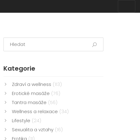
Kategorie
Zdraví a wellness
(113)
Erotické masáže
(76)
Tantra masáže
(56)
Wellness a relaxace
(34)
Lifestyle
(24)
Sexualita a vztahy
(16)
Erotika
(11)