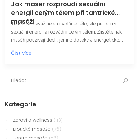
Jak masér rozproudí sexuální
energii celým tělem při tantrické
masáži
Tantrická masáž nejen uvolňuje tělo, ale probouzí
sexuální energii a rozvádí ji celým tělem. Zjistěte, jak
maséři používají dech, jemné doteky a energetické
techniky k dosažení celotělního orgasmu a hlubokého
Číst více
uvolnění.
Kategorie
Zdraví a wellness
(113)
Erotické masáže
(76)
Tantra masáže
(56)