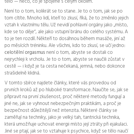
tělo — něco, co je spojené s celým okolím.
Není to o tom, kolikrát se to stane. Je to o tom, jak se po
tom cítíte. Mnoho lidí, kteří to zkusí, říká, že to změnilo jejich
vztah k vlastnímu tělu. Už nevidí pohlavní orgány jako „místo,
kde se to děje“, ale jako vstupní bránu do celého systému. A
to je ten rozdíl. Někteří to dosáhnou během masáže, jiní až
po měsících tréninku. Ale všichni, kdo to zkusí, se učí jedno:
celotělní orgasmus
není o tom, abyste se dostali co
nejrychleji k vrcholu. Je to o tom, abyste se naučili zůstat v
cestě — i když je ta cesta nečekaná, jemná, nebo dokonce
strašidelně klidná.
V tomto sbírce najdete články, které vás provedou od
prvních kroků až po hluboké transformace. Naučíte se, jak se
připravit na první zkušenost, proč některé metody fungují a
jiné ne, jak se vyhnout nebezpečným praktikám, a proč je
bezpečnost důležitější než intenzita. Některé články se
zaměřují na techniky, jako je
velký tah
,
tantrická technika,
která umožňuje uchovat energii místo její ztráty při ejakulaci
.
Jiné se ptají, jak se to vztahuje k psychice, když se tělo naučí