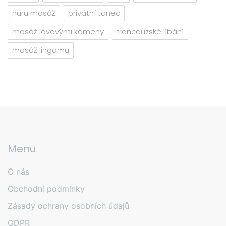
nuru masáž
privátní tanec
masáž lávovými kameny
francouzské líbání
masáž lingamu
Menu
O nás
Obchodní podmínky
Zásady ochrany osobních údajů
GDPR