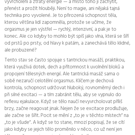
vyvrcholení a ztráty energie — a místo toho ji zachytit,
přenést a prožít hlouběji.
Není to magie, ani nějaká tajná
technika pro vyvolené. Je to přirozená schopnost těla,
kterou většina lidí zapomněla, protože se učíme, že
orgasmus je jen výstřel — rychlý, intenzivní, a pak je to
konec. Ale co kdyby to mohlo být spíš jako vlna, která se šíří
od prstů po prsty, od hlavy k patám, a zanechává tělo klidné,
ale probuzené?
Tento stav se často spojuje s
tantrickou masáží
,
praktikou,
která využívá dotek, dech a přítomnost k uvolnění bloků a
propojení tělesných energií
. Ale tantrická masáž sama o
sobě nezaručí celotělní orgasmus. Klíčem je
dechová
kontrola
,
schopnost udržovat hluboký, rovnoměrný dech i
při silné excitaci — a tím zabránit tělu, aby se vypnulo do
reflexu ejakulace
. Když se tělo naučí nevyvrcholovat příliš
brzy, začne reagovat jinak. Nejen že se excitace prodlužuje,
ale začne se šířit. Pocit se mění z „to je v těchto místech“ na
„to je všude“. A když se to stane, mnozí popisují, že se cítí
jako kdyby se jejich tělo proměnilo v něco, co už není jen