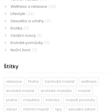
Wellness a relaxace
(34)
Lifestyle
(24)
Sexualita a vztahy
(16)
Erotika
(11)
Osobní rozvoj
(6)
Erotické pomůcky
(6)
Noční život
(3)
Štítky
relaxace
Praha
tantrická masáž
wellness
erotická masáž
erotické masáže
masáž
praha
masérka
intimita
masáž prostaty
zdraví
intimní masáž
tipy
sexuální zdraví