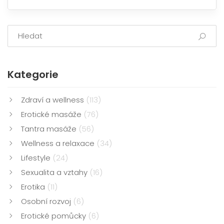
potřebám.
Kategorie
Zdraví a wellness
(113)
Erotické masáže
(76)
Tantra masáže
(56)
Wellness a relaxace
(34)
Lifestyle
(24)
Sexualita a vztahy
(16)
Erotika
(11)
Osobní rozvoj
(6)
Erotické pomůcky
(6)