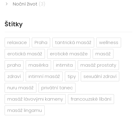
Noční život
(3)
Štítky
relaxace
Praha
tantrická masáž
wellness
erotická masáž
erotické masáže
masáž
praha
masérka
intimita
masáž prostaty
zdraví
intimní masáž
tipy
sexuální zdraví
nuru masáž
privátní tanec
masáž lávovými kameny
francouzské líbání
masáž lingamu