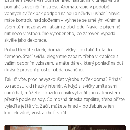
Zapálená svíčka vás dokáže hned naladit na klidnější vlnu a
pomáhá s uvolněním stresu. Aromaterapie v podobě
vonných svíček pak podpoří náladu a někdy i usínání. Navíc
máte kontrolu nad složením – vyhnete se umělým vůním a
všem těm nezdravým látkám z obchodu. Navíc je příjemné
mít něco vlastnoručně vyrobeného, co zároveň vypadá
skvěle jako dekorace.
Pokud hledáte dárek, domácí svíčky jsou také trefa do
černého. Stačí svíčku elegantně zabalit, třeba v krabičce s
vaším osobním vzkazem, a máte dárek, který pohladí na duši
i krásně provoní prostor obdarovaného.
Tak už víte, proč nevyzkoušet výrobu svíček doma? Přináší
to radost, klid i hezký interiér. A když si svíčky umíte sami
namíchat, můžete si každou chvíli vytvořit jinou atmosféru
přesně podle nálady. Co možná dneska zapálíte, třeba příště
vyladíte ještě víc. Začít můžete hned – potřebujete jen
kousek vůně, vosk a chuť tvořit.