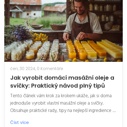
čen, 30 2024,
0 Komentáře
Jak vyrobit domácí masážní oleje a
svíčky: Praktický návod plný tipů
Tento článek vám krok za krokem ukáže, jak si doma
jednoduše vyrobit vlastní masážní oleje a svíčky.
Obsahuje praktické rady, tipy na nejlepší ingredience a
postupy, které zvládne každý. Naučíte se, jak vytvořit
Číst více
produkty přizpůsobené vašim preferencím a