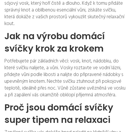
sójový vosk, který hoří čistě a dlouho. Když k tomu přidáte
správný knot a oblíbenou esenciální vůni, získáte svíčku,
která dokáže z vašich prostorů vykouzlit skutečný relaxační
kout.
Jak na výrobu domácí
svíčky krok za krokem
Potřebujete pár základních věcí: vosk, knot, nádobku, do
které svíčku nalijete, a vůni. Vosky roztavte ve vodní lázni,
přidejte vůni podle libosti a nalijte do připravené nádobky s
upevněným knotem. Nechte svíčku ztuhnout při pokojové
teplotě, ideálně přes noc. Vůně zůstane uvězněná ve vosku
a při zapálení vás okamžitě obklopí příjemná atmosféra.
Proč jsou domácí svíčky
super tipem na relaxaci