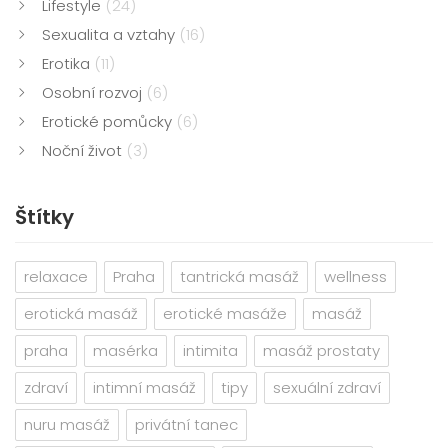
Lifestyle
(24)
Sexualita a vztahy
(16)
Erotika
(11)
Osobní rozvoj
(6)
Erotické pomůcky
(6)
Noční život
(3)
Štítky
relaxace
Praha
tantrická masáž
wellness
erotická masáž
erotické masáže
masáž
praha
masérka
intimita
masáž prostaty
zdraví
intimní masáž
tipy
sexuální zdraví
nuru masáž
privátní tanec