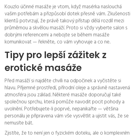
Kouzlo účinné masáže je vtom, když masérka naslouchá
vašim potřebám a přizpůsobí dotek přesně vám. Zkušenosti
klientů potvrzují, že právě takový přístup dělá rozdíl mezi
průměrnou a skvělou masáží. Proto si vždy vyberte salon s
dobrými referencemi a nebojte se během masáže
komunikovat — řekněte, co vám vyhovuje a co ne.
Tipy pro lepší zážitek z
erotické masáže
Před masáží si najděte chvíli na odpočinek a vyčistěte si
hlavu. Příjemné prostředí, přírodní oleje a správně nastavená
atmosféra jsou základ. Některé masáže doporučují také
společnou sprchu, která pomůže navodit pocit pohody a
uvolnění. Potřebujete-li poprvé, nepanikařte — většina
personálu je připravena vám vše vysvětlit a ujistit vás, že se
nemusíte bát.
Zjistíte, že to není jen o fyzickém doteku, ale o komplexním