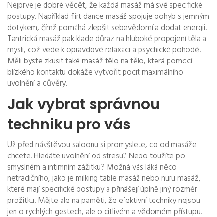
Nejprve je dobré vědět, že každá masáž má své specifické
postupy. Například flirt dance masáž spojuje pohyb s jemným
dotykem, čímž pomáhá zlepšit sebevědomí a dodat energii.
Tantrická masáž pak klade důraz na hluboké propojení těla a
mysli, což vede k opravdové relaxaci a psychické pohodě.
Měli byste zkusit také masáž tělo na tělo, která pomocí
blízkého kontaktu dokáže vytvořit pocit maximálního
uvolnění a důvěry.
Jak vybrat správnou
techniku pro vás
Už před návštěvou saloonu si promyslete, co od masáže
chcete. Hledáte uvolnění od stresu? Nebo toužíte po
smyslném a intimním zážitku? Možná vás láká něco
netradičního, jako je milking table masáž nebo nuru masáž,
které mají specifické postupy a přinášejí úplně jiný rozměr
prožitku. Mějte ale na paměti, že efektivní techniky nejsou
jen o rychlých gestech, ale o citlivém a vědomém přístupu.