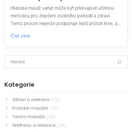
Hluboká masáž varlat může být překvapivě účinnou
metodou pro zlepšení osobního pohodlí a zdraví.
Tento proces nejenže podporuje lepší průtok krve, ale
může také snížit stres a napětí. Diskrétní techniky
Číst více
poskytují nejen fyzický, ale i psychický přínos. Je
důležité znát správné praktiky, aby byla masáž
bezpečná a efektivní. V článku se podíváme na
užitečné tipy a rady, jak na to.
Kategorie
Zdraví a wellness
(113)
Erotické masáže
(76)
Tantra masáže
(56)
Wellness a relaxace
(34)