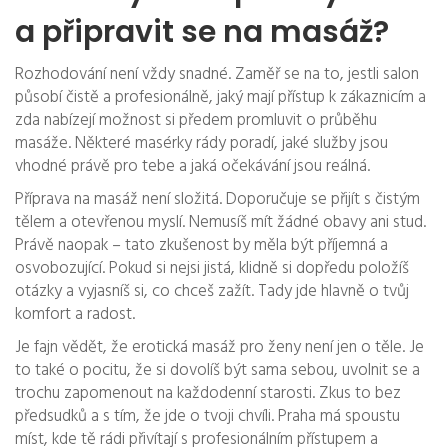
a připravit se na masáž?
Rozhodování není vždy snadné. Zaměř se na to, jestli salon
působí čistě a profesionálně, jaký mají přístup k zákaznicím a
zda nabízejí možnost si předem promluvit o průběhu
masáže. Některé masérky rády poradí, jaké služby jsou
vhodné právě pro tebe a jaká očekávání jsou reálná.
Příprava na masáž není složitá. Doporučuje se přijít s čistým
tělem a otevřenou myslí. Nemusíš mít žádné obavy ani stud.
Právě naopak – tato zkušenost by měla být příjemná a
osvobozující. Pokud si nejsi jistá, klidně si dopředu položíš
otázky a vyjasníš si, co chceš zažít. Tady jde hlavně o tvůj
komfort a radost.
Je fajn vědět, že erotická masáž pro ženy není jen o těle. Je
to také o pocitu, že si dovolíš být sama sebou, uvolnit se a
trochu zapomenout na každodenní starosti. Zkus to bez
předsudků a s tím, že jde o tvoji chvíli. Praha má spoustu
míst, kde tě rádi přivítají s profesionálním přístupem a