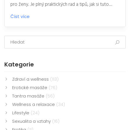
pro ženy. Je plný praktických rad a tipů, jak si tuto
zkušenost co nejvíce užít. Zjistíme také, jaké mohou
Číst více
být výhody eroické masáže pro vaše zdraví a pohodu.
Jako muž a bloger, který se zabývá touto tématikou,
věřím, že vám tyto informace mohou být velmi
užitečné.
Kategorie
Zdraví a wellness
(113)
Erotické masáže
(76)
Tantra masáže
(56)
Wellness a relaxace
(34)
Lifestyle
(24)
Sexualita a vztahy
(16)
Erotika
(11)