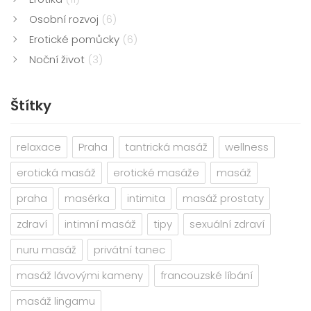
Osobní rozvoj
(6)
Erotické pomůcky
(6)
Noční život
(3)
Štítky
relaxace
Praha
tantrická masáž
wellness
erotická masáž
erotické masáže
masáž
praha
masérka
intimita
masáž prostaty
zdraví
intimní masáž
tipy
sexuální zdraví
nuru masáž
privátní tanec
masáž lávovými kameny
francouzské líbání
masáž lingamu