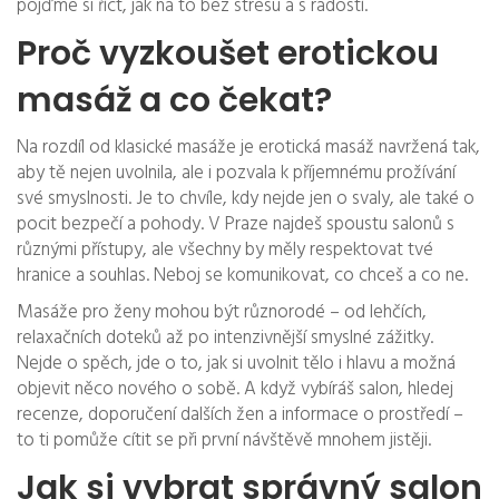
pojďme si říct, jak na to bez stresu a s radostí.
Proč vyzkoušet erotickou
masáž a co čekat?
Na rozdíl od klasické masáže je erotická masáž navržená tak,
aby tě nejen uvolnila, ale i pozvala k příjemnému prožívání
své smyslnosti. Je to chvíle, kdy nejde jen o svaly, ale také o
pocit bezpečí a pohody. V Praze najdeš spoustu salonů s
různými přístupy, ale všechny by měly respektovat tvé
hranice a souhlas. Neboj se komunikovat, co chceš a co ne.
Masáže pro ženy mohou být různorodé – od lehčích,
relaxačních doteků až po intenzivnější smyslné zážitky.
Nejde o spěch, jde o to, jak si uvolnit tělo i hlavu a možná
objevit něco nového o sobě. A když vybíráš salon, hledej
recenze, doporučení dalších žen a informace o prostředí –
to ti pomůže cítit se při první návštěvě mnohem jistěji.
Jak si vybrat správný salon