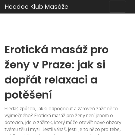
Hoodoo Klub Masáže
Erotická masáž pro
ženy v Praze: jak si
dopřát relaxaci a
potěšení
Hledáš způsob, jak si odpočinout a zároveň zažít něco
výjimečného? Erotická masáž pro ženy není jenom o
dotecích, jde o zážitek, který může otevřít nové obzory
tvému tělu i mysli. Jestli váháš, jestli je to něco pro tebe,