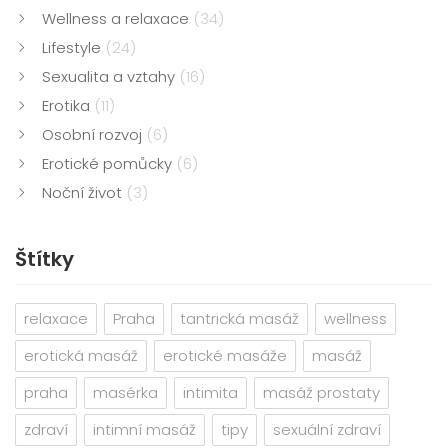
Wellness a relaxace
(34)
Lifestyle
(24)
Sexualita a vztahy
(16)
Erotika
(11)
Osobní rozvoj
(6)
Erotické pomůcky
(6)
Noční život
(3)
Štítky
relaxace
Praha
tantrická masáž
wellness
erotická masáž
erotické masáže
masáž
praha
masérka
intimita
masáž prostaty
zdraví
intimní masáž
tipy
sexuální zdraví