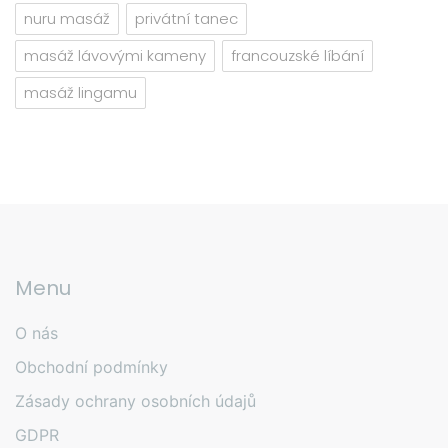
nuru masáž
privátní tanec
masáž lávovými kameny
francouzské líbání
masáž lingamu
Menu
O nás
Obchodní podmínky
Zásady ochrany osobních údajů
GDPR