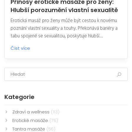
Přínosy erotické masáže pro ženy:
Hlubší porozumění vlastní sexualitě
Erotická masáž pro ženy může být cestou k novému
poznání vlastní sexuality a touhy. Překonává bariéry a
tabu spojené se sexualitou, poskytuje hlubší
porozumění a spojení s vlastním tělem a emocemi.
Číst více
Článek nabízí pohled na to, jak erotická masáž
ovlivňuje ženskou sexualitu, učí přijímat potěšení a
podporuje hlubší intimní vazbu. Prozkoumají se její
přínosy, techniky a doporučení pro ty, kteří se chtějí
tímto způsobem spojit se svou sexualitou.
Kategorie
Zdraví a wellness
(113)
Erotické masáže
(76)
Tantra masáže
(56)