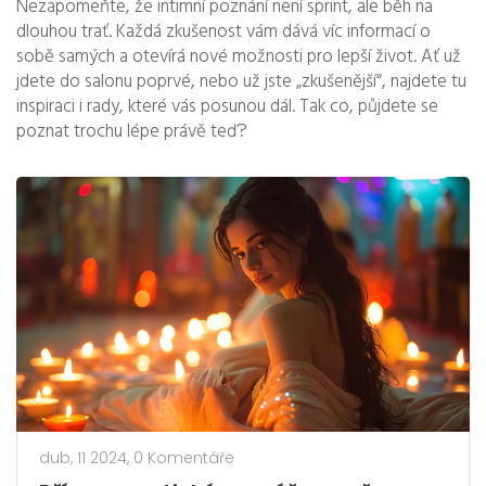
Nezapomeňte, že intimní poznání není sprint, ale běh na
dlouhou trať. Každá zkušenost vám dává víc informací o
sobě samých a otevírá nové možnosti pro lepší život. Ať už
jdete do salonu poprvé, nebo už jste „zkušenější“, najdete tu
inspiraci i rady, které vás posunou dál. Tak co, půjdete se
poznat trochu lépe právě teď?
dub, 11 2024,
0 Komentáře