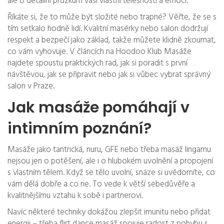
ale o detailní průzkum vaší vlastní tělesnosti a emocí.
Říkáte si, že to může být složité nebo trapné? Věřte, že se s
tím setkalo hodně lidí. Kvalitní masérky nebo salon dodržují
respekt a bezpečí jako základ, takže můžete klidně zkoumat,
co vám vyhovuje. V článcích na Hoodoo Klub Masáže
najdete spoustu praktických rad, jak si poradit s první
návštěvou, jak se připravit nebo jak si vůbec vybrat správný
salon v Praze.
Jak masáže pomáhají v
intimním poznání?
Masáže jako tantrická, nuru, GFE nebo třeba masáž lingamu
nejsou jen o potěšení, ale i o hlubokém uvolnění a propojení
s vlastním tělem. Když se tělo uvolní, snáze si uvědomíte, co
vám dělá dobře a co ne. To vede k větší sebedůvěře a
kvalitnějšímu vztahu k sobě i partnerovi.
Navíc některé techniky dokážou zlepšit imunitu nebo přidat
energii – třeba flirt dance masáž spojuje radost z pohybu s