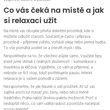
Co vás čeká na místě a jak
si relaxaci užít
Na místě vás obvykle přivítá diskrétní prostředí, kde si
můžete odložit starosti. Součástí je často i příprava
prostředí – příjemné světlo, voňavé oleje nebo jemná hudba.
To vše pomáhá uvolnit se a otevřít mysli i tělu.
Nespoléhejte na to, že všechno půjde samo. Využijte tipy,
které jsme shrnuli z reálných zkušeností – komunikace s
masérkou je klíčová. Vyjádřete, co vám je příjemné, a
nebojte se říct stop, když potřebujete pauzu. Intimní
relaxace je o vašem pohodlí a zázemí.
Nezapomeňte, že jde hlavně o váš prožitek. Ať už vás
zajímá
erotická masáž pro ženy
, nebo něco méně
tradičního, Praha nabízí širokou paletu možností. Proč si
nedopřát něco, co vám udělá radost a pomůže načerpat
novou energii?