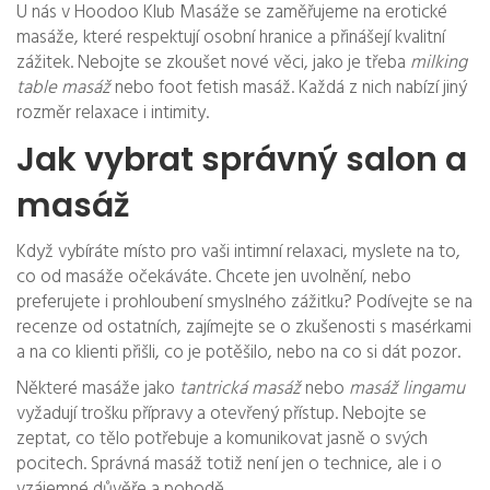
U nás v Hoodoo Klub Masáže se zaměřujeme na erotické
masáže, které respektují osobní hranice a přinášejí kvalitní
zážitek. Nebojte se zkoušet nové věci, jako je třeba
milking
table masáž
nebo foot fetish masáž. Každá z nich nabízí jiný
rozměr relaxace i intimity.
Jak vybrat správný salon a
masáž
Když vybíráte místo pro vaši intimní relaxaci, myslete na to,
co od masáže očekáváte. Chcete jen uvolnění, nebo
preferujete i prohloubení smyslného zážitku? Podívejte se na
recenze od ostatních, zajímejte se o zkušenosti s masérkami
a na co klienti přišli, co je potěšilo, nebo na co si dát pozor.
Některé masáže jako
tantrická masáž
nebo
masáž lingamu
vyžadují trošku přípravy a otevřený přístup. Nebojte se
zeptat, co tělo potřebuje a komunikovat jasně o svých
pocitech. Správná masáž totiž není jen o technice, ale i o
vzájemné důvěře a pohodě.