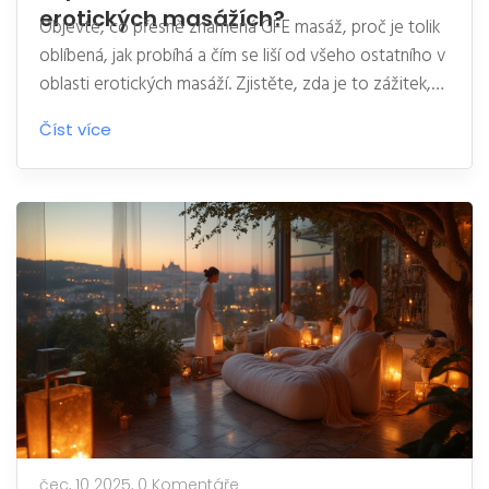
erotických masážích?
Objevte, co přesně znamená GFE masáž, proč je tolik
oblíbená, jak probíhá a čím se liší od všeho ostatního v
oblasti erotických masáží. Zjistěte, zda je to zážitek,
po kterém toužíte.
Číst více
čec, 10 2025,
0 Komentáře