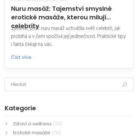
Nuru masáž: Tajemství smyslné
erotické masáže, kterou milují
celebrity
Zjistěte, proč nuru masáž uchvátila svět celebrit, jak
probíhá a v čem spočívá její jedinečnost. Praktické tipy
i fakta čekají na vás.
Číst více
Kategorie
Zdraví a wellness
(113)
Erotické masáže
(76)