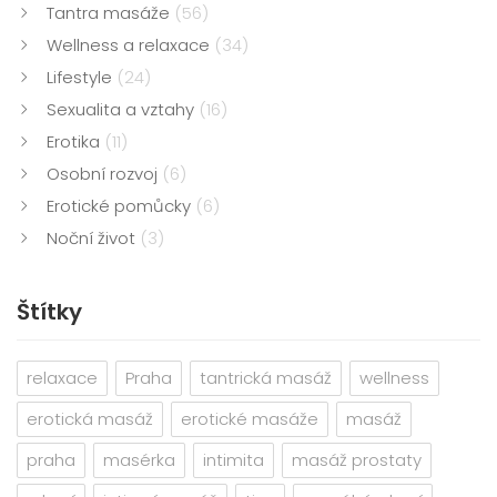
Tantra masáže
(56)
Wellness a relaxace
(34)
Lifestyle
(24)
Sexualita a vztahy
(16)
Erotika
(11)
Osobní rozvoj
(6)
Erotické pomůcky
(6)
Noční život
(3)
Štítky
relaxace
Praha
tantrická masáž
wellness
erotická masáž
erotické masáže
masáž
praha
masérka
intimita
masáž prostaty