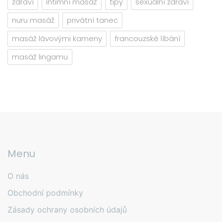
zdraví
intimní masáž
tipy
sexuální zdraví
nuru masáž
privátní tanec
masáž lávovými kameny
francouzské líbání
masáž lingamu
Menu
O nás
Obchodní podmínky
Zásady ochrany osobních údajů