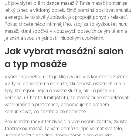
Už jste slyšeli o
flirt dance masáži
? Tahle masáž kombinuje
lehký tanec a vědomý dotek, čímž pomáhá posilovat imunitu
a energii. Je to skvělý způsob, jak propojit pohyb s relaxací.
Pokud chcete něco intimnějšího, stojí za to vyzkoušet
nuru
masáž
, která spočívá v klouzavých dotecích celým tělem a
je známá svou smyslností i hlubokým uvolněním.
Jak vybrat masážní salon
a typ masáže
Výběr správného místa je klíčový pro váš komfort a zážitek.
Vždy se podívejte na recenze, zkušenosti ostatních žen a
tipy, které jsou nejen o kvalitě služby, ale i o přístupu
personálu. Chcete-li mít jistotu, že masáž bude respektovat
vaše hranice a preference, doporučujeme předem
komunikovat, co čekáte a co nechcete.
Pokud máte rády intenzivnější a více osobní zážitek, zkuste
tantrickou masáž
. Ta vám pomůže lépe vnímat své tělo,
uvolní napětí a nabídne i trochu terapie pro duši. Pro