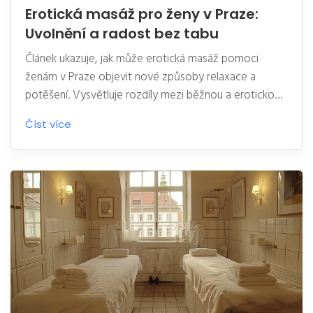
Erotická masáž pro ženy v Praze:
Uvolnění a radost bez tabu
Článek ukazuje, jak může erotická masáž pomoci
ženám v Praze objevit nové způsoby relaxace a
potěšení. Vysvětluje rozdíly mezi běžnou a erotickou
masáží, dává tipy na výběr salonu i konkrétní rady, jak
Číst více
překonat stud. Zaměřuje se na bezpečí, důvěru a
skutečné zkušenosti žen. Najdete tu tipy, zajímavosti i
postřehy z běžného života. Čtenářky získají praktický
přehled a inspiraci, jak si užít masáž naplno.