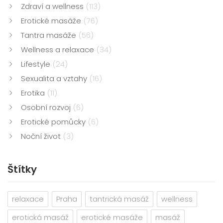
Zdraví a wellness
(113)
Erotické masáže
(76)
Tantra masáže
(56)
Wellness a relaxace
(34)
Lifestyle
(24)
Sexualita a vztahy
(16)
Erotika
(11)
Osobní rozvoj
(6)
Erotické pomůcky
(6)
Noční život
(3)
Štítky
relaxace
Praha
tantrická masáž
wellness
erotická masáž
erotické masáže
masáž