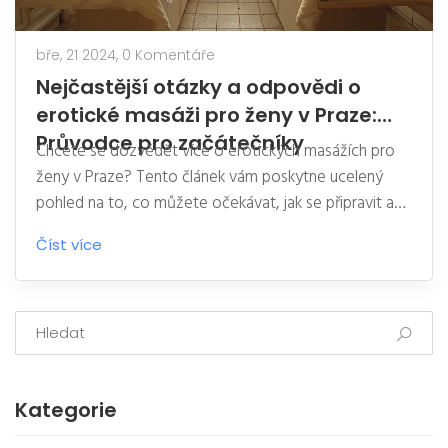
bře, 21 2024,
0 Komentáře
Nejčastější otázky a odpovědi o
erotické masáži pro ženy v Praze:
Průvodce pro začátečníky
Chcete se dozvědět více o erotických masážích pro
ženy v Praze? Tento článek vám poskytne ucelený
pohled na to, co můžete očekávat, jak se připravit a
jak z této jedinečné relaxační zkušenosti získat co
Číst více
nejvíce. Prozkoumáme nejčastější otázky, poskytneme
tipy na přípravu a doporučení na to, jak vybrat
skvělého maséra. Přečtěte si a budete připraveni na
úžasnou cestu k prohloubení pochopení vašeho těla a
smyslnosti.
Kategorie