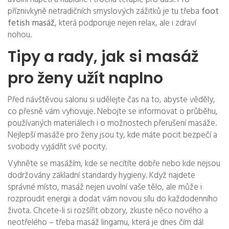
příznivkyně netradičních smyslových zážitků je tu třeba
foot
fetish masáž
, která podporuje nejen relax, ale i zdraví
nohou.
Tipy a rady, jak si masáž
pro ženy užít naplno
Před návštěvou salonu si udělejte čas na to, abyste věděly,
co přesně vám vyhovuje. Nebojte se informovat o průběhu,
používaných materiálech i o možnostech přerušení masáže.
Nejlepší masáže pro ženy jsou ty, kde máte pocit bezpečí a
svobody vyjádřit své pocity.
Vyhněte se masážím, kde se necítíte dobře nebo kde nejsou
dodržovány základní standardy hygieny. Když najdete
správné místo, masáž nejen uvolní vaše tělo, ale může i
rozproudit energii a dodat vám novou sílu do každodenního
života. Chcete-li si rozšířit obzory, zkuste něco nového a
neotřelého – třeba masáž lingamu, která je dnes čím dál