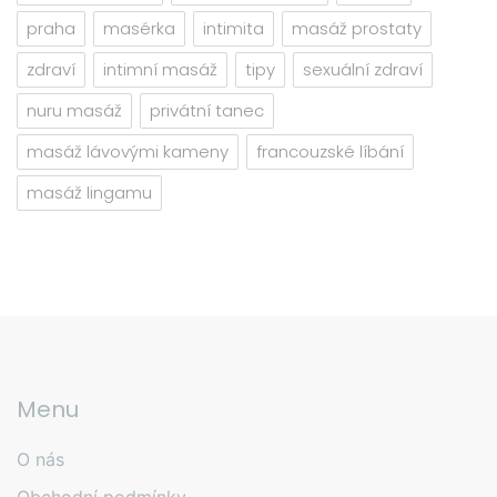
praha
masérka
intimita
masáž prostaty
zdraví
intimní masáž
tipy
sexuální zdraví
nuru masáž
privátní tanec
masáž lávovými kameny
francouzské líbání
masáž lingamu
Menu
O nás