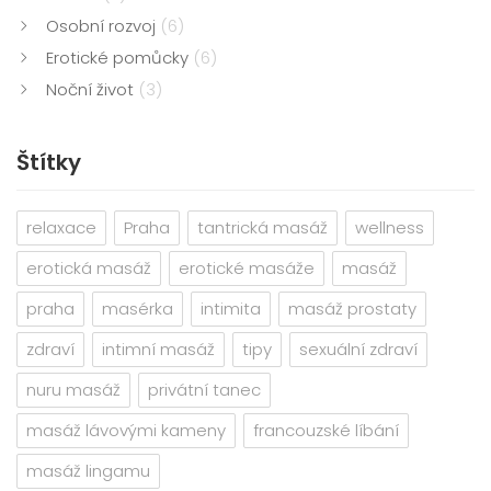
Osobní rozvoj
(6)
Erotické pomůcky
(6)
Noční život
(3)
Štítky
relaxace
Praha
tantrická masáž
wellness
erotická masáž
erotické masáže
masáž
praha
masérka
intimita
masáž prostaty
zdraví
intimní masáž
tipy
sexuální zdraví
nuru masáž
privátní tanec
masáž lávovými kameny
francouzské líbání
masáž lingamu