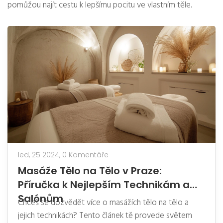
pomůžou najít cestu k lepšímu pocitu ve vlastním těle.
led, 25 2024,
0 Komentáře
Masáže Tělo na Tělo v Praze:
Příručka k Nejlepším Technikám a
Salónům
Chceš se dozvědět více o masážích tělo na tělo a
jejich technikách? Tento článek tě provede světem