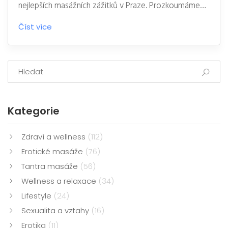
nejlepších masážních zážitků v Praze. Prozkoumáme
různé styly a techniky, lapeme tajemství jedinečných
Číst více
terapií a odhalíme, kde se v Praze dají najít ty nejlepší
salóny nabízející masáže tělo na tělo, aby tvůj zážitek
byl nezapomenutelný.
Kategorie
Zdraví a wellness
(112)
Erotické masáže
(76)
Tantra masáže
(56)
Wellness a relaxace
(34)
Lifestyle
(24)
Sexualita a vztahy
(16)
Erotika
(11)