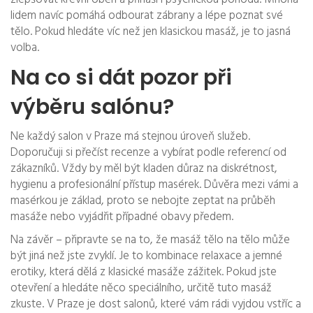
lidem navíc pomáhá odbourat zábrany a lépe poznat své
tělo. Pokud hledáte víc než jen klasickou masáž, je to jasná
volba.
Na co si dát pozor při
výběru salónu?
Ne každý salon v Praze má stejnou úroveň služeb.
Doporučuji si přečíst recenze a vybírat podle referencí od
zákazníků. Vždy by měl být kladen důraz na diskrétnost,
hygienu a profesionální přístup masérek. Důvěra mezi vámi a
masérkou je základ, proto se nebojte zeptat na průběh
masáže nebo vyjádřit případné obavy předem.
Na závěr – připravte se na to, že masáž tělo na tělo může
být jiná než jste zvyklí. Je to kombinace relaxace a jemné
erotiky, která dělá z klasické masáže zážitek. Pokud jste
otevření a hledáte něco speciálního, určitě tuto masáž
zkuste. V Praze je dost salonů, které vám rádi vyjdou vstříc a