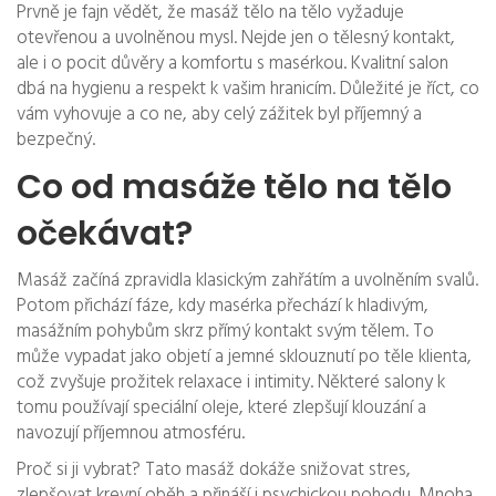
Prvně je fajn vědět, že masáž tělo na tělo vyžaduje
otevřenou a uvolněnou mysl. Nejde jen o tělesný kontakt,
ale i o pocit důvěry a komfortu s masérkou. Kvalitní salon
dbá na hygienu a respekt k vašim hranicím. Důležité je říct, co
vám vyhovuje a co ne, aby celý zážitek byl příjemný a
bezpečný.
Co od masáže tělo na tělo
očekávat?
Masáž začíná zpravidla klasickým zahřátím a uvolněním svalů.
Potom přichází fáze, kdy masérka přechází k hladivým,
masážním pohybům skrz přímý kontakt svým tělem. To
může vypadat jako objetí a jemné sklouznutí po těle klienta,
což zvyšuje prožitek relaxace i intimity. Některé salony k
tomu používají speciální oleje, které zlepšují klouzání a
navozují příjemnou atmosféru.
Proč si ji vybrat? Tato masáž dokáže snižovat stres,
zlepšovat krevní oběh a přináší i psychickou pohodu. Mnoha