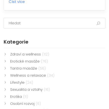
Číst více
tipy, jak tuto technologii využít k posílení intimního
života. Naše cesta za odhalením tajemství erotických
masážních strojců povede přes různé aspekty jejich
použití, včetně bezpečnosti, efektivity a dopadu na
vztahy.
Kategorie
Zdraví a wellness
(112)
Erotické masáže
(76)
Tantra masáže
(56)
Wellness a relaxace
(34)
Lifestyle
(24)
Sexualita a vztahy
(16)
Erotika
(11)
Osobní rozvoj
(6)