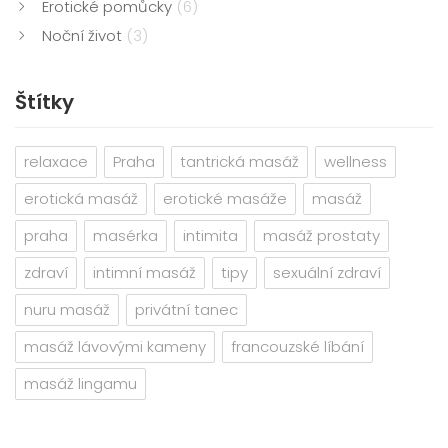
Erotické pomůcky
(6)
Noční život
(3)
Štítky
relaxace
Praha
tantrická masáž
wellness
erotická masáž
erotické masáže
masáž
praha
masérka
intimita
masáž prostaty
zdraví
intimní masáž
tipy
sexuální zdraví
nuru masáž
privátní tanec
masáž lávovými kameny
francouzské líbání
masáž lingamu