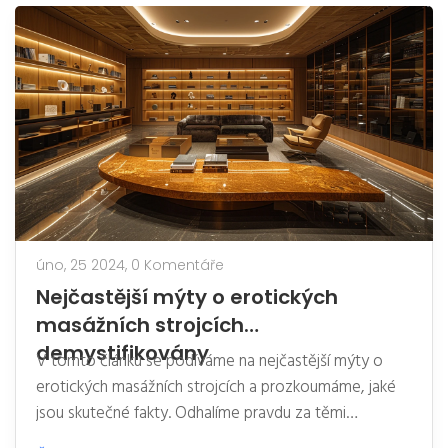
úno, 25 2024,
0 Komentáře
Nejčastější mýty o erotických
masážních strojcích
demystifikovány
V tomto článku se podíváme na nejčastější mýty o
erotických masážních strojcích a prozkoumáme, jaké
jsou skutečné fakty. Odhalíme pravdu za těmi
nejrozšířenějšími předsudky a poskytneme užitečné