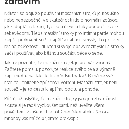
zdravím
Někteří se bojí, že používání masážních strojků je neslušné
nebo nebezpečné. Ve skutečnosti jde o normální způsob,
jak si dopřát relaxaci, fyzickou úlevu a taky podpořit svoje
sebevědomí. Třeba masážní strojky pro intimní partie mohou
zlepšit prokrvení, snížit napětí a nabudit smysly. To potvrzují i
reálné zkušenosti lidí, kteří si svoje obavy rozmysleli a strojky
začali používat jako běžnou součást péče o sebe.
Jak ale poznáte, že masážní strojek je pro vás vhodný?
Začněte pomalu, pozorujte reakce svého těla a výrazně
zapomeňte na tlak okolí a předsudky. Každý máme své
hranice i oblíbené způsoby uvolnění. Masážní strojek není
soutěž – je to cesta k lepšímu pocitu a pohodě.
Příště, až uslyšíte, že masážní strojky jsou jen zbytečnost,
zkuste si je radši vyzkoušet sami, než uvěříte všem
pověstem. Zkušenost je totiž nepřekonatelná škola a
mnohdy vás může příjemně překvapit.