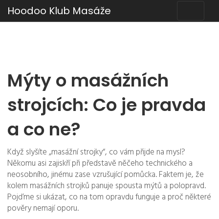
Hoodoo Klub Masáže
Mýty o masážních
strojcích: Co je pravda
a co ne?
Když slyšíte „masážní strojky“, co vám přijde na mysl?
Někomu asi zajiskří při představě něčeho technického a
neosobního, jinému zase vzrušující pomůcka. Faktem je, že
kolem masážních strojků panuje spousta mýtů a polopravd.
Pojďme si ukázat, co na tom opravdu funguje a proč některé
pověry nemají oporu.