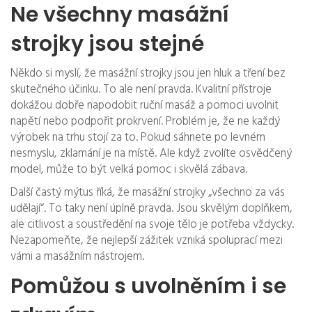
Ne všechny masážní
strojky jsou stejné
Někdo si myslí, že masážní strojky jsou jen hluk a tření bez
skutečného účinku. To ale není pravda. Kvalitní přístroje
dokážou dobře napodobit ruční masáž a pomoci uvolnit
napětí nebo podpořit prokrvení. Problém je, že ne každý
výrobek na trhu stojí za to. Pokud sáhnete po levném
nesmyslu, zklamání je na místě. Ale když zvolíte osvědčený
model, může to být velká pomoc i skvělá zábava.
Další častý mýtus říká, že masážní strojky „všechno za vás
udělají“. To taky není úplně pravda. Jsou skvělým doplňkem,
ale citlivost a soustředění na svoje tělo je potřeba vždycky.
Nezapomeňte, že nejlepší zážitek vzniká spoluprací mezi
vámi a masážním nástrojem.
Pomůžou s uvolněním i se