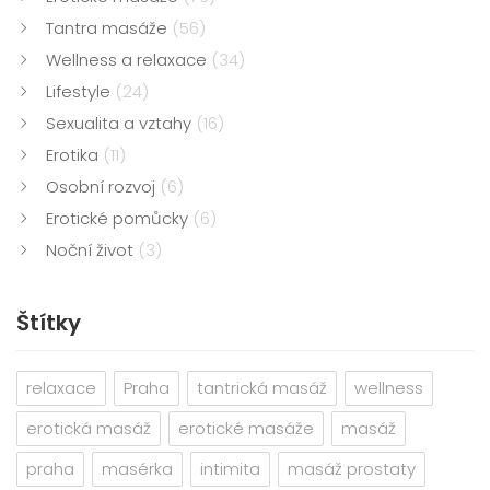
Tantra masáže
(56)
Wellness a relaxace
(34)
Lifestyle
(24)
Sexualita a vztahy
(16)
Erotika
(11)
Osobní rozvoj
(6)
Erotické pomůcky
(6)
Noční život
(3)
Štítky
relaxace
Praha
tantrická masáž
wellness
erotická masáž
erotické masáže
masáž
praha
masérka
intimita
masáž prostaty