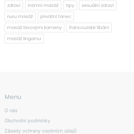
zdraví
intimní masáž
tipy
sexuální zdraví
nuru masáž
privátní tanec
masáž lávovými kameny
francouzské líbání
masáž lingamu
Menu
O nás
Obchodní podmínky
Zásady ochrany osobních údajů