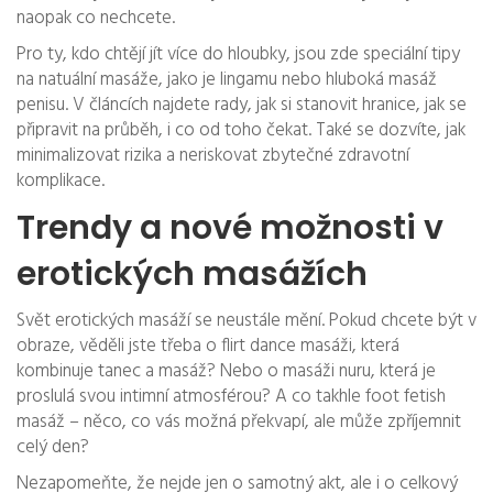
naopak co nechcete.
Pro ty, kdo chtějí jít více do hloubky, jsou zde speciální tipy
na natuální masáže, jako je lingamu nebo hluboká masáž
penisu. V článcích najdete rady, jak si stanovit hranice, jak se
připravit na průběh, i co od toho čekat. Také se dozvíte, jak
minimalizovat rizika a neriskovat zbytečné zdravotní
komplikace.
Trendy a nové možnosti v
erotických masážích
Svět erotických masáží se neustále mění. Pokud chcete být v
obraze, věděli jste třeba o flirt dance masáži, která
kombinuje tanec a masáž? Nebo o masáži nuru, která je
proslulá svou intimní atmosférou? A co takhle foot fetish
masáž – něco, co vás možná překvapí, ale může zpříjemnit
celý den?
Nezapomeňte, že nejde jen o samotný akt, ale i o celkový