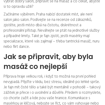
vybrat dobrý salon, připravit se na masáž a co čekat, abyste
si to opravdu užili?
Začínáme výběrem. Praha nabízí dostatek míst, ale není
salon jako salon. Podívejte se na recenze od zákazníků,
zjistěte, jestli místo dbá na čistotu, diskrétnost a
profesionální přístup. Neváhejte se ptát na jednotlivé služby
a případné limity. Také je fajn zjistit, jestli masérky mají
specializace, které vás zajímají – třeba tantrická masáž, nuru
nebo flirt dance.
Jak se připravit, aby byla
masáž co nejlepší
Příprava hraje velkou roli, i když to možná na první pohled
nevypadá. Přijďte v klidu, bez stresu, ideálně po lehké sprše.
Je fajn mít čisté tělo a také být mentálně v pohodě – takový
zážitek je přece i o uvolnění a důvěře. Předem si rozmyslete,
co chcete zažít a kde jsou vaše hranice. Komunikace s
masérkou je klíčová, nebojte se říct, co vám vyhovuje nebo