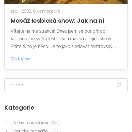
srp, 1 2023,
0 Komentáře
Masáž lesbická show: Jak na ni
Vítejte na mé stránce! Dnes jsem se ponořil do
fascinujícího světa lesbických masáží a jejich show.
Přátelé, to je něco! Je to jako sledovat mistrovský
balet, kde jsou tanečnice navzájem v harmonii a
Číst více
dodávají svým pohybům zvláštní kouzlo. Rozhodně to
stojí za to se na to podívat, protože tato show je
mixem umění, komunikace a intimity, který vás určitě
pohltí. Připravte se na neuvěřitelnou jízdu plnou
smíchu, učení a pozitivní energie!
Kategorie
Zdraví a wellness
(113)
Erotické masáže
(76)