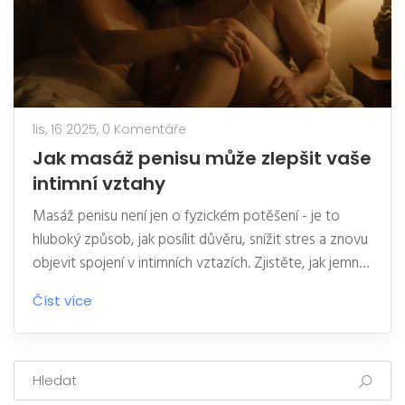
lis, 16 2025,
0 Komentáře
Jak masáž penisu může zlepšit vaše
intimní vztahy
Masáž penisu není jen o fyzickém potěšení - je to
hluboký způsob, jak posílit důvěru, snížit stres a znovu
objevit spojení v intimních vztazích. Zjistěte, jak jemný
dotek může změnit váš vztah.
Číst více