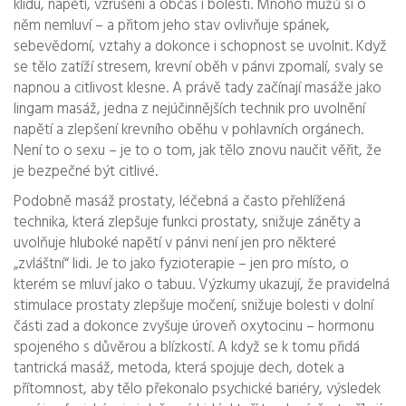
klidu, napětí, vzrušení a občas i bolesti. Mnoho mužů si o
něm nemluví – a přitom jeho stav ovlivňuje spánek,
sebevědomí, vztahy a dokonce i schopnost se uvolnit. Když
se tělo zatíží stresem, krevní oběh v pánvi zpomalí, svaly se
napnou a citlivost klesne. A právě tady začínají masáže jako
lingam masáž
,
jedna z nejúčinnějších technik pro uvolnění
napětí a zlepšení krevního oběhu v pohlavních orgánech
.
Není to o sexu – je to o tom, jak tělo znovu naučit věřit, že
je bezpečné být citlivé.
Podobně
masáž prostaty
,
léčebná a často přehlížená
technika, která zlepšuje funkci prostaty, snižuje záněty a
uvolňuje hluboké napětí v pánvi
není jen pro některé
„zvláštní“ lidi. Je to jako fyzioterapie – jen pro místo, o
kterém se mluví jako o tabuu. Výzkumy ukazují, že pravidelná
stimulace prostaty zlepšuje močení, snižuje bolesti v dolní
části zad a dokonce zvyšuje úroveň oxytocinu – hormonu
spojeného s důvěrou a blízkostí. A když se k tomu přidá
tantrická masáž
,
metoda, která spojuje dech, dotek a
přítomnost, aby tělo překonalo psychické bariéry
, výsledek