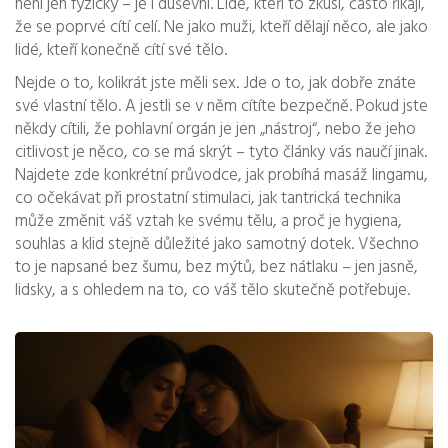
není jen fyzický – je i duševní. Lidé, kteří to zkusí, často říkají,
že se poprvé cítí celí. Ne jako muži, kteří dělají něco, ale jako
lidé, kteří konečně cítí své tělo.
Nejde o to, kolikrát jste měli sex. Jde o to, jak dobře znáte
své vlastní tělo. A jestli se v něm cítíte bezpečně. Pokud jste
někdy cítili, že pohlavní orgán je jen „nástroj“, nebo že jeho
citlivost je něco, co se má skrýt – tyto články vás naučí jinak.
Najdete zde konkrétní průvodce, jak probíhá masáž lingamu,
co očekávat při prostatní stimulaci, jak tantrická technika
může změnit váš vztah ke svému tělu, a proč je hygiena,
souhlas a klid stejně důležité jako samotný dotek. Všechno
to je napsané bez šumu, bez mýtů, bez nátlaku – jen jasně,
lidsky, a s ohledem na to, co váš tělo skutečně potřebuje.