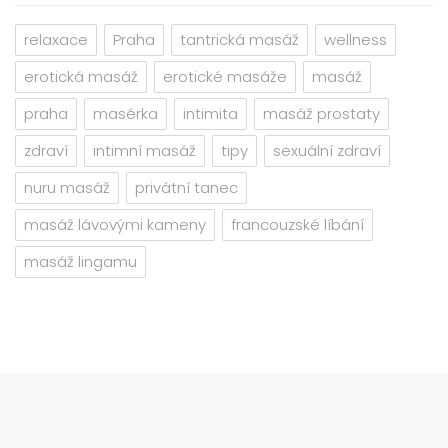
relaxace
Praha
tantrická masáž
wellness
erotická masáž
erotické masáže
masáž
praha
masérka
intimita
masáž prostaty
zdraví
intimní masáž
tipy
sexuální zdraví
nuru masáž
privátní tanec
masáž lávovými kameny
francouzské líbání
masáž lingamu