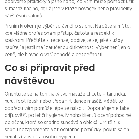
podíváme prakticky a jasně na to, co vám může pomoct užít
si masáž naplno, ať už jste v Praze nováček nebo pravidelný
návštěvník salonů.
Prvním krokem je výběr správného salonu. Najděte si místo,
kde vládne profesionální přístup, čistota a respekt k
soukromí. Přečtěte si recenze, podívejte se, jaké služby
nabízejí a jestli mají zaručenou diskrétnost. Výběr není jen o
ceně, ale hlavně o vaší pohodě a bezpečnosti.
Co si připravit před
návštěvou
Orientujte se na tom, jaký typ masáže chcete – tantrická,
nuru, foot fetish nebo třeba flirt dance masáž. Vědět to
dopředu vám pomůže lépe se naladit. Doporučujeme také
přijít svěží, po lehčí hygieně. Mnoho klientů ocení pohodlné
oblečení, které se snadno sundává a obléká. Určitě si s
sebou nezapomeňte vzít ochranné pomůcky, pokud salón
nenabízí vlastní, a osobní hygienu.