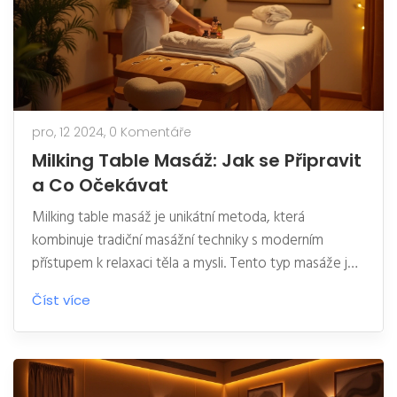
pro, 12 2024,
0 Komentáře
Milking Table Masáž: Jak se Připravit
a Co Očekávat
Milking table masáž je unikátní metoda, která
kombinuje tradiční masážní techniky s moderním
přístupem k relaxaci těla a mysli. Tento typ masáže je
ideální pro ty, kteří hledají nové způsoby, jak odbourat
Číst více
stres a najít hlubokou relaxaci. Před návštěvou je
dobré se pečlivě připravit a vědět, co může být
součástí seance. Pomůže to maximalizovat prožitek a
zajistit, že svoji návštěvu opravdu využijete naplno.