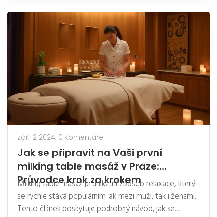
očekávat a jak si ji užít. Zahrnuje praktické rady pro
nováčky i zkušené nadšence.
zář, 12 2024,
0 Komentáře
Jak se připravit na Vaši první
milking table masáž v Praze:
Průvodce krok za krokem
Milking table masáž je unikátní způsob relaxace, který
se rychle stává populárním jak mezi muži, tak i ženami.
Tento článek poskytuje podrobný návod, jak se