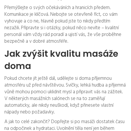
Přemýšlejte o svých očekáváních a hranicích předem.
Komunikace je klíčová. Nebojte se otevřeně říct, co vám
vyhovuje a co ne, hlavně pokud jste to nikdy předtím
nezažili. Připravte si i otázky, pokud něco nevíte – kvalitní
personál vám vždy rád poradí a ujistí vás, že vše proběhne
bezpečně a v dobré atmosféře.
Jak zvýšit kvalitu masáže
doma
Pokud chcete jít ještě dál, udělejte si doma příjemnou
atmosféru už před návštěvou. Svíčky, lehká hudba a příjemná
vůně mohou pomoci uklidnit mysl a připravit vás na zážitek.
V některých masážních salónech se na to zaměřují
automaticky, ale nikdy neuškodí, když přinesete vlastní
nápady nebo požadavky.
A jak to celé zakončit? Dopřejte si po masáži dostatek času
na odpočinek a hydrataci. Uvolnění těla není jen během