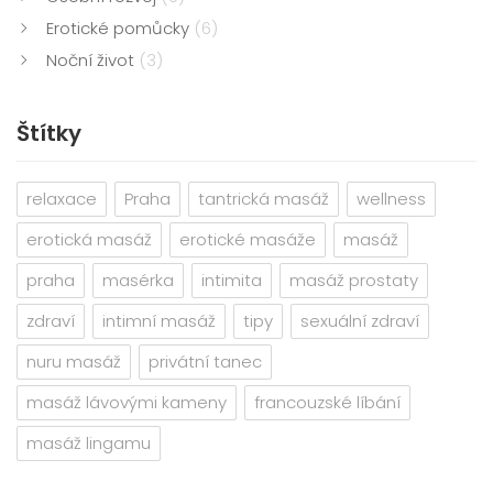
Erotické pomůcky
(6)
Noční život
(3)
Štítky
relaxace
Praha
tantrická masáž
wellness
erotická masáž
erotické masáže
masáž
praha
masérka
intimita
masáž prostaty
zdraví
intimní masáž
tipy
sexuální zdraví
nuru masáž
privátní tanec
masáž lávovými kameny
francouzské líbání
masáž lingamu