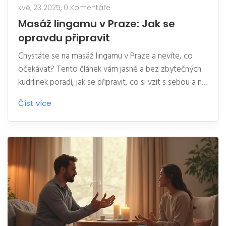
kvě, 23 2025,
0 Komentáře
Masáž lingamu v Praze: Jak se
opravdu připravit
Chystáte se na masáž lingamu v Praze a nevíte, co
očekávat? Tento článek vám jasně a bez zbytečných
kudrlinek poradí, jak se připravit, co si vzít s sebou a na
co se zaměřit už před samotným termínem. Dozvíte
Číst více
se, proč je důležité nastavit si hranice a proč se
většina trapných situací vyřeší jednoduchou
komunikací. Nechybí praktické rady ani konkrétní tipy
od zkušených návštěvníků pražských salónů. Konec
nervozity – pojďte do toho s hlavou čistou.