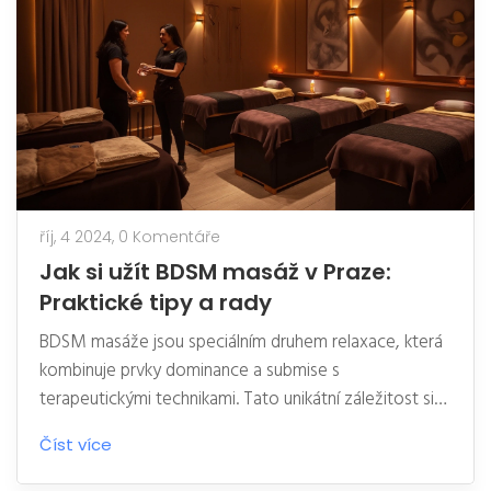
říj, 4 2024,
0 Komentáře
Jak si užít BDSM masáž v Praze:
Praktické tipy a rady
BDSM masáže jsou speciálním druhem relaxace, která
kombinuje prvky dominance a submise s
terapeutickými technikami. Tato unikátní záležitost si
získává na popularitě i v Praze, kde se lidé mohou těšit
Číst více
na profesionální a bezpečné prostředí. Článek nabízí
náhled na to, jak se na takovou masáž připravit, co