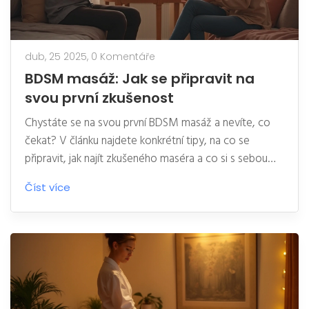
dub, 25 2025,
0 Komentáře
BDSM masáž: Jak se připravit na
svou první zkušenost
Chystáte se na svou první BDSM masáž a nevíte, co
čekat? V článku najdete konkrétní tipy, na co se
připravit, jak najít zkušeného maséra a co si s sebou
vzít. Dozvíte se, proč je komunikace klíčová a jak
Číst více
zvládnout stud nebo nervozitu. Jednoduše a jasně, ať
svojí první zkušenost zvládnete v klidu a bezpečně.