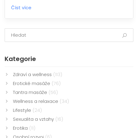
připravit na Vaši první zkušenost s milking table masáží
Číst více
v Praze. Od přípravy na masáž až po tipy pro
maximální pohodlí během procedury.
Kategorie
Zdraví a wellness
(113)
Erotické masáže
(76)
Tantra masáže
(56)
Wellness a relaxace
(34)
Lifestyle
(24)
Sexualita a vztahy
(16)
Erotika
(11)
Osobní rozvoj
(6)