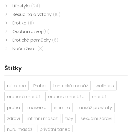
Lifestyle
(24)
Sexualita a vztahy
(16)
Erotika
(11)
Osobní rozvoj
(6)
Erotické pomůcky
(6)
Noční život
(3)
Štítky
relaxace
Praha
tantrická masáž
wellness
erotická masáž
erotické masáže
masáž
praha
masérka
intimita
masáž prostaty
zdraví
intimní masáž
tipy
sexuální zdraví
nuru masáž
privátní tanec