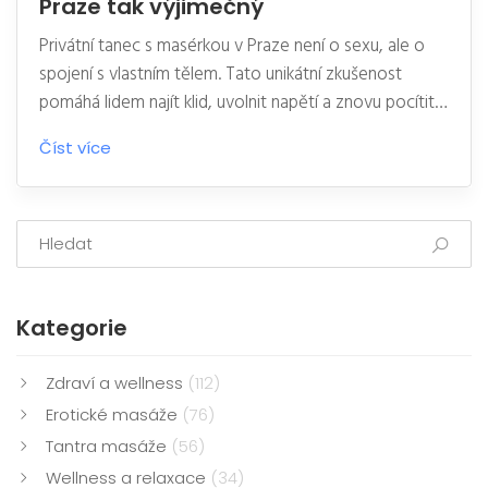
Praze tak výjimečný
Privátní tanec s masérkou v Praze není o sexu, ale o
spojení s vlastním tělem. Tato unikátní zkušenost
pomáhá lidem najít klid, uvolnit napětí a znovu pocítit,
že jejich tělo je bezpečné místo.
Číst více
Kategorie
Zdraví a wellness
(112)
Erotické masáže
(76)
Tantra masáže
(56)
Wellness a relaxace
(34)