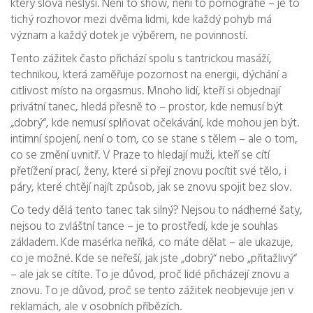
který slova neslyší.
Není to show, není to pornografie – je to
tichý rozhovor mezi dvěma lidmi, kde každý pohyb má
význam a každý dotek je výběrem, ne povinností.
Tento zážitek často přichází spolu s
tantrickou masáží
,
technikou, která zaměřuje pozornost na energii, dýchání a
citlivost místo na orgasmus
. Mnoho lidí, kteří si objednají
privátní tanec, hledá přesně to – prostor, kde nemusí být
„dobrý“, kde nemusí splňovat očekávání, kde mohou jen být.
intimní spojení
,
není o tom, co se stane s tělem – ale o tom,
co se změní uvnitř
. V Praze to hledají muži, kteří se cítí
přetížení prací, ženy, které si přejí znovu pocítit své tělo, i
páry, které chtějí najít způsob, jak se znovu spojit bez slov.
Co tedy dělá tento tanec tak silný? Nejsou to nádherné šaty,
nejsou to zvláštní tance – je to prostředí, kde je souhlas
základem. Kde masérka neříká, co máte dělat – ale ukazuje,
co je možné. Kde se neřeší, jak jste „dobrý“ nebo „přitažlivý“
– ale jak se cítíte. To je důvod, proč lidé přicházejí znovu a
znovu. To je důvod, proč se tento zážitek neobjevuje jen v
reklamách, ale v osobních příbězích.