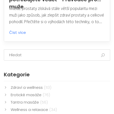
muže
Masáž prostaty získává stále větší popularitu mezi
muži jako způsob, jak zlepšit zdraví prostaty a celkové
pohodlí. Přečtěte si o výhodách této techniky, o tom,
jak správně provádět masáž prostaty, a kde najít
Číst více
odborníky v Praze. Tento článek poskytuje užitečné
tipy a informace, které vám pomohou rozhodnout se,
zda je pro vás masáž prostaty tou správnou volbou.
Kategorie
Zdraví a wellness
(113)
Erotické masáže
(76)
Tantra masáže
(56)
Wellness a relaxace
(34)