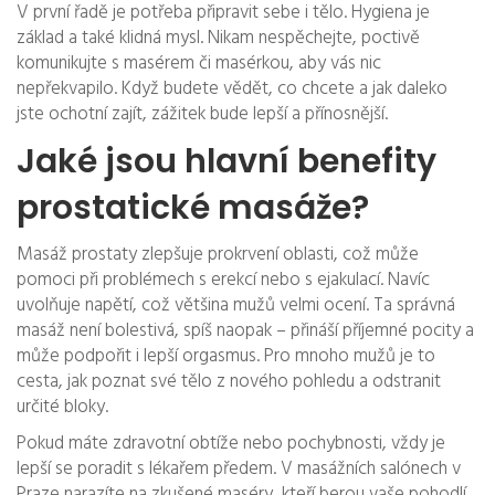
V první řadě je potřeba připravit sebe i tělo. Hygiena je
základ a také klidná mysl. Nikam nespěchejte, poctivě
komunikujte s masérem či masérkou, aby vás nic
nepřekvapilo. Když budete vědět, co chcete a jak daleko
jste ochotní zajít, zážitek bude lepší a přínosnější.
Jaké jsou hlavní benefity
prostatické masáže?
Masáž prostaty zlepšuje prokrvení oblasti, což může
pomoci při problémech s erekcí nebo s ejakulací. Navíc
uvolňuje napětí, což většina mužů velmi ocení. Ta správná
masáž není bolestivá, spíš naopak – přináší příjemné pocity a
může podpořit i lepší orgasmus. Pro mnoho mužů je to
cesta, jak poznat své tělo z nového pohledu a odstranit
určité bloky.
Pokud máte zdravotní obtíže nebo pochybnosti, vždy je
lepší se poradit s lékařem předem. V masážních salónech v
Praze narazíte na zkušené maséry, kteří berou vaše pohodlí