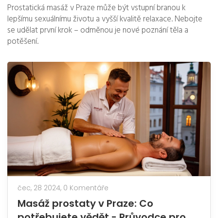
Prostatická masáž v Praze může být vstupní branou k
lepšímu sexuálnímu životu a vyšší kvalitě relaxace. Nebojte
se udělat první krok – odměnou je nové poznání těla a
potěšení.
čec, 28 2024,
0 Komentáře
Masáž prostaty v Praze: Co
potřebujete vědět - Průvodce pro