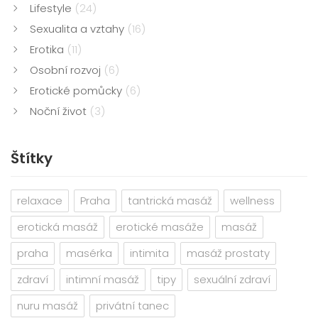
Lifestyle
(24)
Sexualita a vztahy
(16)
Erotika
(11)
Osobní rozvoj
(6)
Erotické pomůcky
(6)
Noční život
(3)
Štítky
relaxace
Praha
tantrická masáž
wellness
erotická masáž
erotické masáže
masáž
praha
masérka
intimita
masáž prostaty
zdraví
intimní masáž
tipy
sexuální zdraví
nuru masáž
privátní tanec