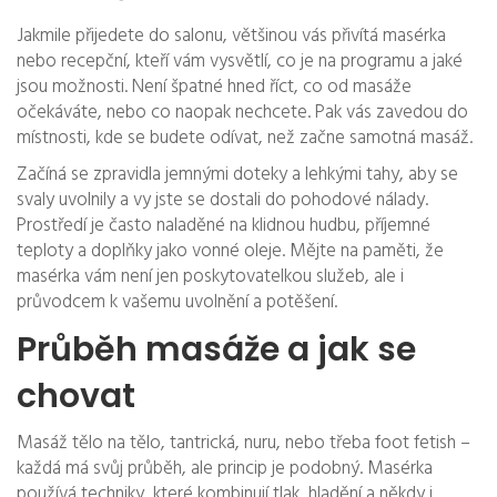
Jakmile přijedete do salonu, většinou vás přivítá masérka
nebo recepční, kteří vám vysvětlí, co je na programu a jaké
jsou možnosti. Není špatné hned říct, co od masáže
očekáváte, nebo co naopak nechcete. Pak vás zavedou do
místnosti, kde se budete odívat, než začne samotná masáž.
Začíná se zpravidla jemnými doteky a lehkými tahy, aby se
svaly uvolnily a vy jste se dostali do pohodové nálady.
Prostředí je často naladěné na klidnou hudbu, příjemné
teploty a doplňky jako vonné oleje. Mějte na paměti, že
masérka vám není jen poskytovatelkou služeb, ale i
průvodcem k vašemu uvolnění a potěšení.
Průběh masáže a jak se
chovat
Masáž tělo na tělo, tantrická, nuru, nebo třeba foot fetish –
každá má svůj průběh, ale princip je podobný. Masérka
používá techniky, které kombinují tlak, hladění a někdy i