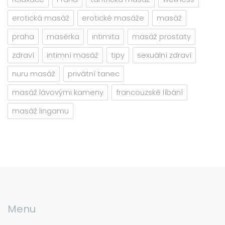
erotická masáž
erotické masáže
masáž
praha
masérka
intimita
masáž prostaty
zdraví
intimní masáž
tipy
sexuální zdraví
nuru masáž
privátní tanec
masáž lávovými kameny
francouzské líbání
masáž lingamu
Menu