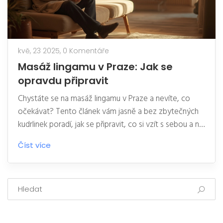
kvě, 23 2025,
0 Komentáře
Masáž lingamu v Praze: Jak se
opravdu připravit
Chystáte se na masáž lingamu v Praze a nevíte, co
očekávat? Tento článek vám jasně a bez zbytečných
kudrlinek poradí, jak se připravit, co si vzít s sebou a na
co se zaměřit už před samotným termínem. Dozvíte
Číst více
se, proč je důležité nastavit si hranice a proč se
většina trapných situací vyřeší jednoduchou
komunikací. Nechybí praktické rady ani konkrétní tipy
od zkušených návštěvníků pražských salónů. Konec
nervozity – pojďte do toho s hlavou čistou.