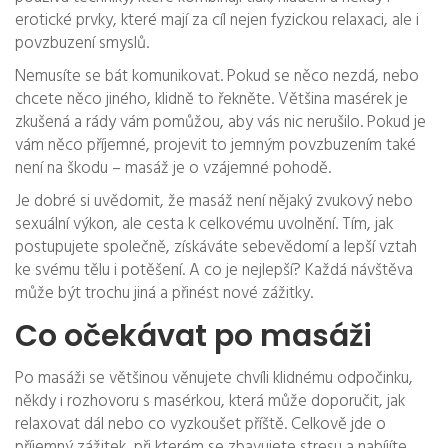
erotické prvky, které mají za cíl nejen fyzickou relaxaci, ale i
povzbuzení smyslů.
Nemusíte se bát komunikovat. Pokud se něco nezdá, nebo
chcete něco jiného, klidně to řekněte. Většina masérek je
zkušená a rády vám pomůžou, aby vás nic nerušilo. Pokud je
vám něco příjemné, projevit to jemným povzbuzením také
není na škodu – masáž je o vzájemné pohodě.
Je dobré si uvědomit, že masáž není nějaký zvukový nebo
sexuální výkon, ale cesta k celkovému uvolnění. Tím, jak
postupujete společně, získáváte sebevědomí a lepší vztah
ke svému tělu i potěšení. A co je nejlepší? Každá návštěva
může být trochu jiná a přinést nové zážitky.
Co očekávat po masáži
Po masáži se většinou věnujete chvíli klidnému odpočinku,
někdy i rozhovoru s masérkou, která může doporučit, jak
relaxovat dál nebo co vyzkoušet příště. Celkově jde o
příjemný zážitek, při kterém se zbavujete stresu a nabíjíte