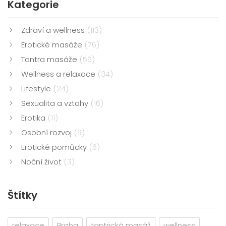
Kategorie
Zdraví a wellness
(113)
Erotické masáže
(76)
Tantra masáže
(56)
Wellness a relaxace
(34)
Lifestyle
(24)
Sexualita a vztahy
(16)
Erotika
(11)
Osobní rozvoj
(6)
Erotické pomůcky
(6)
Noční život
(3)
Štítky
relaxace
Praha
tantrická masáž
wellness