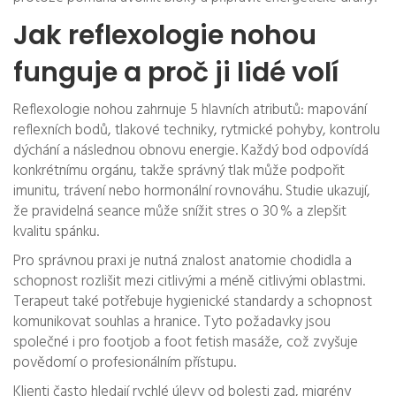
Jak reflexologie nohou
funguje a proč ji lidé volí
Reflexologie nohou zahrnuje 5 hlavních atributů: mapování
reflexních bodů, tlakové techniky, rytmické pohyby, kontrolu
dýchání a následnou obnovu energie. Každý bod odpovídá
konkrétnímu orgánu, takže správný tlak může podpořit
imunitu, trávení nebo hormonální rovnováhu. Studie ukazují,
že pravidelná seance může snížit stres o 30 % a zlepšit
kvalitu spánku.
Pro správnou praxi je nutná znalost anatomie chodidla a
schopnost rozlišit mezi citlivými a méně citlivými oblastmi.
Terapeut také potřebuje hygienické standardy a schopnost
komunikovat souhlas a hranice. Tyto požadavky jsou
společné i pro footjob a foot fetish masáže, což zvyšuje
povědomí o profesionálním přístupu.
Klienti často hledají rychlé úlevy od bolesti zad, migrény