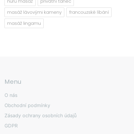
nuru masáž
privátní tanec
masáž lávovými kameny
francouzské líbání
masáž lingamu
Menu
O nás
Obchodní podmínky
Zásady ochrany osobních údajů
GDPR