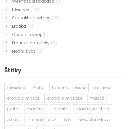
Wellness a relaxace
(34)
Lifestyle
(24)
Sexualita a vztahy
(16)
Erotika
(11)
Osobní rozvoj
(6)
Erotické pomůcky
(6)
Noční život
(3)
Štítky
relaxace
Praha
tantrická masáž
wellness
erotická masáž
erotické masáže
masáž
praha
masérka
intimita
masáž prostaty
zdraví
intimní masáž
tipy
sexuální zdraví