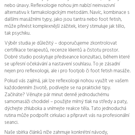
nebo únavy. Reflexologie nohou jim nabízí neinvazivní
alternativu k farmakologickým metodám. Navíc, kombinace s
dalšími masážními typy, jako jsou tantra nebo foot fetish,
může přinést komplexnější zážitek, který stimuluje jak tělo,
tak psychiku.
Výběr studia je důležitý – doporučujeme zkontrolovat
certifikace terapeutů, recenze klientů a čistotu prostor.
Dobré studio poskytuje předseance konzultaci, během které
se upřesní očekávání a nastavení souhlasu. To je zásadní
nejen pro reflexologii, ale i pro footjob či foot fetish masáže.
Pokud vás zajímá, jak lze reflexologii nohou využít ve vašem
každodenním životě, podívejte se na praktické tipy.
Začínáte? Věnujte pár minut denně jednoduchému
samomasáži chodidel – použijte mírný tlak na středy a paty,
dýchejte zhluboka a vnímejte reakce těla. Tato jednoduchá
rutina může podpořit cirkulaci a připravit vás na profesionální
seanci.
Naše sbírka článků níže zahrnuje konkrétní návody,