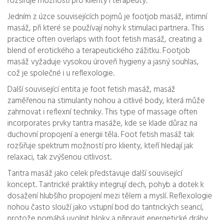
rozšiřuje možnosti pro klienty i terapeuty.
Jedním z úzce souvisejících pojmů je
footjob masáž
,
intimní
masáž, při které se používají nohy k stimulaci partnera
. This
practice often overlaps with foot fetish masáž, creating a
blend of erotického a terapeutického zážitku. Footjob
masáž vyžaduje vysokou úroveň hygieny a jasný souhlas,
což je společné i u reflexologie.
Další související entita je
foot fetish masáž
,
masáž
zaměřenou na stimulanty nohou a citlivé body, která může
zahrnovat i reflexní techniky
. This type of massage often
incorporates prvky tantra masáže, kde se klade důraz na
duchovní propojení a energii těla. Foot fetish masáž tak
rozšiřuje spektrum možností pro klienty, kteří hledají jak
relaxaci, tak zvýšenou citlivost.
Tantra masáž jako celek představuje další související
koncept. Tantrické praktiky integrují dech, pohyb a dotek k
dosažení hlubšího propojení mezi tělem a myslí. Reflexologie
nohou často slouží jako vstupní bod do tantrických seancí,
protože pomáhá uvolnit bloky a připravit energetické dráhy.