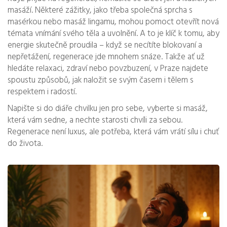
masáží. Některé zážitky, jako třeba společná sprcha s
masérkou nebo masáž lingamu, mohou pomoct otevřít nová
témata vnímání svého těla a uvolnění. A to je klíč k tomu, aby
energie skutečně proudila – když se necítíte blokovaní a
nepřetážení, regenerace jde mnohem snáze. Takže ať už
hledáte relaxaci, zdraví nebo povzbuzení, v Praze najdete
spoustu způsobů, jak naložit se svým časem i tělem s
respektem i radostí.
Napište si do diáře chvilku jen pro sebe, vyberte si masáž,
která vám sedne, a nechte starosti chvíli za sebou.
Regenerace není luxus, ale potřeba, která vám vrátí sílu i chuť
do života.