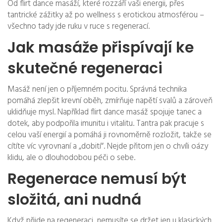
Od flirt dance masáží, které rozzáří vaši energii, přes
tantrické zážitky až po wellness s erotickou atmosférou –
všechno tady jde ruku v ruce s regenerací.
Jak masáže přispívají ke
skutečné regeneraci
Masáž není jen o příjemném pocitu. Správná technika
pomáhá zlepšit krevní oběh, zmírňuje napětí svalů a zároveň
uklidňuje mysl. Například flirt dance masáž spojuje tanec a
dotek, aby podpořila imunitu i vitalitu. Tantra pak pracuje s
celou vaší energií a pomáhá ji rovnoměrně rozložit, takže se
cítíte víc vyrovnaní a „dobití“. Nejde přitom jen o chvíli oázy
klidu, ale o dlouhodobou péči o sebe.
Regenerace nemusí být
složitá, ani nudná
Když přijde na regeneraci, nemusíte se držet jen u klasických