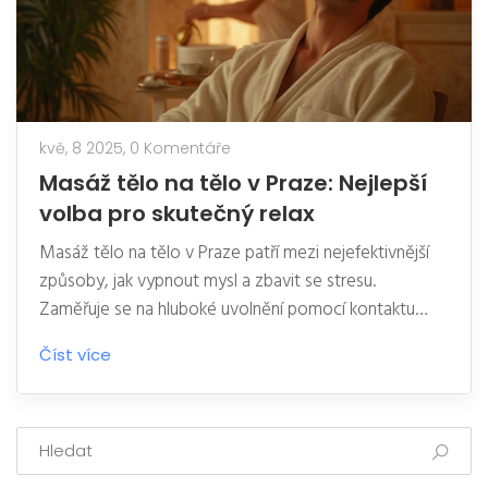
kvě, 8 2025,
0 Komentáře
Masáž tělo na tělo v Praze: Nejlepší
volba pro skutečný relax
Masáž tělo na tělo v Praze patří mezi nejefektivnější
způsoby, jak vypnout mysl a zbavit se stresu.
Zaměřuje se na hluboké uvolnění pomocí kontaktu
celého těla masérky s tělem klienta. V článku najdete
Číst více
praktické tipy, zajímavosti i doporučení, jak si tuto
službu opravdu užít. Probereme, proč tahle masáž
funguje, komu je určená a jak poznat kvalitní salon.
Nakonec přidám několik rad, jak se na takovou masáž
správně připravit.