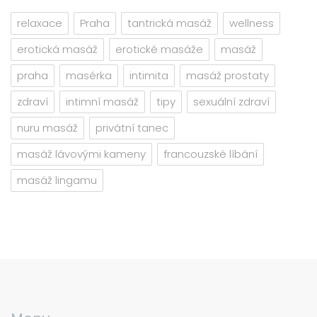
relaxace
Praha
tantrická masáž
wellness
erotická masáž
erotické masáže
masáž
praha
masérka
intimita
masáž prostaty
zdraví
intimní masáž
tipy
sexuální zdraví
nuru masáž
privátní tanec
masáž lávovými kameny
francouzské líbání
masáž lingamu