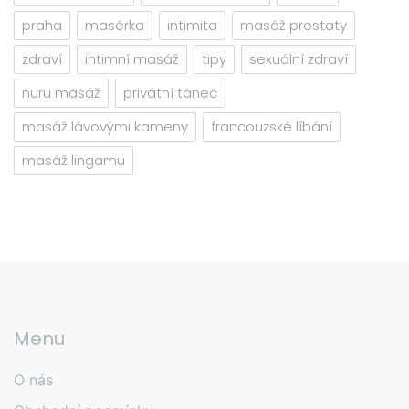
praha
masérka
intimita
masáž prostaty
zdraví
intimní masáž
tipy
sexuální zdraví
nuru masáž
privátní tanec
masáž lávovými kameny
francouzské líbání
masáž lingamu
Menu
O nás