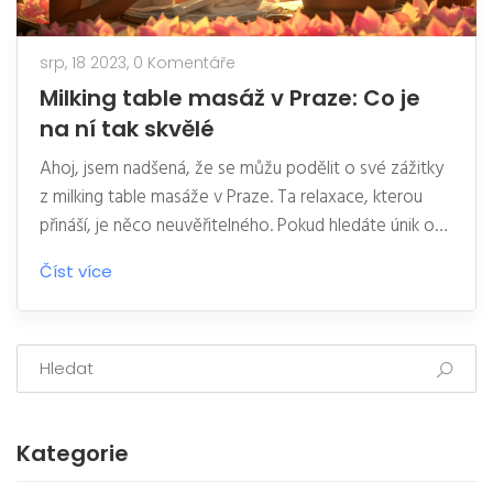
srp, 18 2023,
0 Komentáře
Milking table masáž v Praze: Co je
na ní tak skvělé
Ahoj, jsem nadšená, že se můžu podělit o své zážitky
z milking table masáže v Praze. Ta relaxace, kterou
přináší, je něco neuvěřitelného. Pokud hledáte únik od
stresu a chcete zažít něco nového, vyzkoušejte tuto
Číst více
masáž. Garantuji vám, že vás nezklame. Uvidíte, jak je
milking table skvělá!
Kategorie