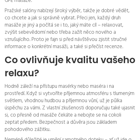
GFE masáže.
Pražské salóny nabízejí široký výběr, takže je dobré vědět,
co chcete a jak si správně vybrat. Přeci jen, každý druh
masáže je jiný a počítá se i to, jaký máte cíl – relaxovat,
zvýšit sebevědomí nebo třeba zažít něco nového a
vzrušujícího. Proto je fajn si před návštěvou zjistit stručné
informace o konkrétní masáži, a také si přečíst recenze.
Co ovlivňuje kvalitu vašeho
relaxu?
Hodně záleží na přístupu masérky nebo maséra i na
prostředí. Když si vytvoříte příjemnou atmosféru s tlumeným
světlem, vhodnou hudbou a příjemnou vůní, už je půlka
úspěchu za vámi. Z vlastní zkušenosti doporučuju také ujasnit
si, co přesně od masáže čekáte a nebojte se na cokoli
zeptat předem. Bezpečnost a důvěra jsou základem
pohodového zážitku.
Neméně důležité je umění samotného doteku – ať už jde o