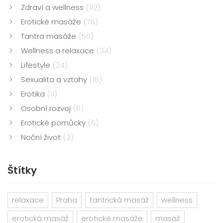
Zdraví a wellness
(112)
Erotické masáže
(76)
Tantra masáže
(56)
Wellness a relaxace
(34)
Lifestyle
(24)
Sexualita a vztahy
(16)
Erotika
(11)
Osobní rozvoj
(6)
Erotické pomůcky
(6)
Noční život
(3)
Štítky
relaxace
Praha
tantrická masáž
wellness
erotická masáž
erotické masáže
masáž