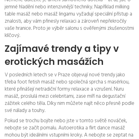
jemné hladění nebo intenzivnější techniky. Například milking
table masáž nebo masáž lingamu vyžadují speciální přístup a
znalosti, aby vám přinesly relaxaci a zároveň nepřekročily
vaše hranice. Proto je výběr salonu s ověřenými zkušenostmi
klíčový.
Zajímavé trendy a tipy v
erotických masážích
V posledních letech se v Praze objevují nové trendy jako
třeba foot fetish masáž nebo společná sprcha s masérkou,
které přinášejí netradiční formy relaxace a vzrušení. Nuru
masáž, proslulá mezi celebritami, zase míří na degustační
zážitek celého těla. Díky nim můžete najít něco přesně podle
své nálady a touhy.
Pokud se trochu bojíte nebo jste v tomto světě nováček,
nebojte se začít pomalu. Autoerotika a flirt dance masáž
mohou být ideálními vstupními kroky. A nebojte se zeptat na