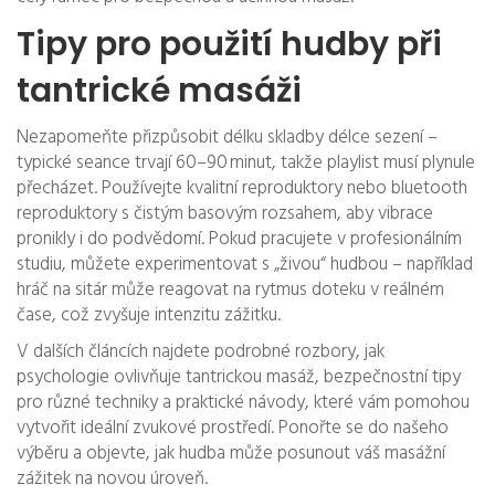
Tipy pro použití hudby při
tantrické masáži
Nezapomeňte přizpůsobit délku skladby délce sezení –
typické seance trvají 60–90 minut, takže playlist musí plynule
přecházet. Používejte kvalitní reproduktory nebo bluetooth
reproduktory s čistým basovým rozsahem, aby vibrace
pronikly i do podvědomí. Pokud pracujete v profesionálním
studiu, můžete experimentovat s „živou“ hudbou – například
hráč na sitár může reagovat na rytmus doteku v reálném
čase, což zvyšuje intenzitu zážitku.
V dalších článcích najdete podrobné rozbory, jak
psychologie ovlivňuje tantrickou masáž, bezpečnostní tipy
pro různé techniky a praktické návody, které vám pomohou
vytvořit ideální zvukové prostředí. Ponořte se do našeho
výběru a objevte, jak hudba může posunout váš masážní
zážitek na novou úroveň.