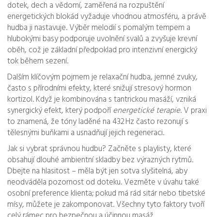
dotek, dech a vědomí, zaměřená na rozpuštění
energetických blokád
vyžaduje vhodnou atmosféru, a právě
hudba ji nastavuje. Výběr melodií s pomalým tempem a
hlubokými basy podporuje uvolnění svalů a zvyšuje krevní
oběh, což je základní předpoklad pro intenzivní energický
tok během sezení.
Dalším klíčovým pojmem je
relaxační hudba
,
jemné zvuky,
často s přírodními efekty, které snižují stresový hormon
kortizol
. Když je kombinována s tantrickou masáží, vzniká
synergický efekt, který podpoří
energetické terapie
. V praxi
to znamená, že tóny laděné na 432 Hz často rezonují s
tělesnými buňkami a usnadňují jejich regeneraci.
Jak si vybrat správnou hudbu? Začněte s playlisty, které
obsahují dlouhé ambientní skladby bez výrazných rytmů.
Dbejte na hlasitost – měla být jen sotva slyšitelná, aby
neodváděla pozornost od doteku. Vezměte v úvahu také
osobní preference klienta; pokud má rád sitár nebo tibetské
mísy, můžete je zakomponovat. Všechny tyto faktory tvoří
celý rámec pro bezpečnou a účinnou masáž.