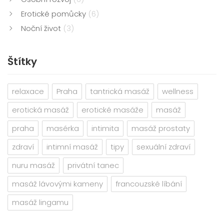
Erotické pomůcky
(6)
Noční život
(3)
Štítky
relaxace
Praha
tantrická masáž
wellness
erotická masáž
erotické masáže
masáž
praha
masérka
intimita
masáž prostaty
zdraví
intimní masáž
tipy
sexuální zdraví
nuru masáž
privátní tanec
masáž lávovými kameny
francouzské líbání
masáž lingamu