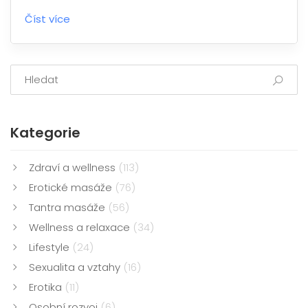
Číst více
Kategorie
Zdraví a wellness
(113)
Erotické masáže
(76)
Tantra masáže
(56)
Wellness a relaxace
(34)
Lifestyle
(24)
Sexualita a vztahy
(16)
Erotika
(11)
Osobní rozvoj
(6)