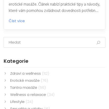
erotické masáže. Článek nabízí praktické tipy a návody,
které vám pomohou zvládnout dovednosti potřebné k
poskytování těchto intimních služeb. Podíváme se na
Číst více
význam komunikace s klienty, etická pravidla a
bezpečnostní aspekty práce v erotických salónech.
Nabídne vhled do různých masérských technik, které
zaručí nejlepší zážitek pro klienty.
Kategorie
Zdraví a wellness
(112)
Erotické masáže
(76)
Tantra masáže
(56)
Wellness a relaxace
(34)
Lifestyle
(24)
Sexualita a vztahy
(16)