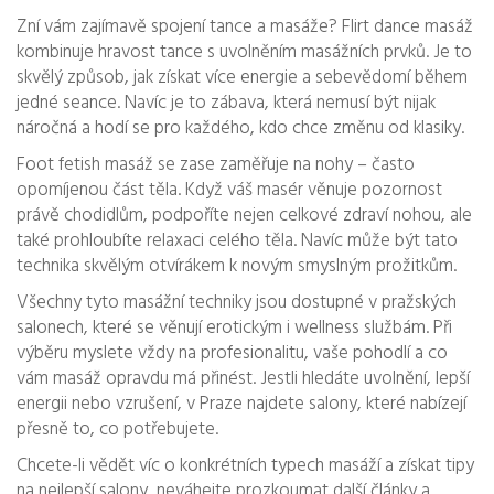
Zní vám zajímavě spojení tance a masáže? Flirt dance masáž
kombinuje hravost tance s uvolněním masážních prvků. Je to
skvělý způsob, jak získat více energie a sebevědomí během
jedné seance. Navíc je to zábava, která nemusí být nijak
náročná a hodí se pro každého, kdo chce změnu od klasiky.
Foot fetish masáž se zase zaměřuje na nohy – často
opomíjenou část těla. Když váš masér věnuje pozornost
právě chodidlům, podpoříte nejen celkové zdraví nohou, ale
také prohloubíte relaxaci celého těla. Navíc může být tato
technika skvělým otvírákem k novým smyslným prožitkům.
Všechny tyto masážní techniky jsou dostupné v pražských
salonech, které se věnují erotickým i wellness službám. Při
výběru myslete vždy na profesionalitu, vaše pohodlí a co
vám masáž opravdu má přinést. Jestli hledáte uvolnění, lepší
energii nebo vzrušení, v Praze najdete salony, které nabízejí
přesně to, co potřebujete.
Chcete-li vědět víc o konkrétních typech masáží a získat tipy
na nejlepší salony, neváhejte prozkoumat další články a