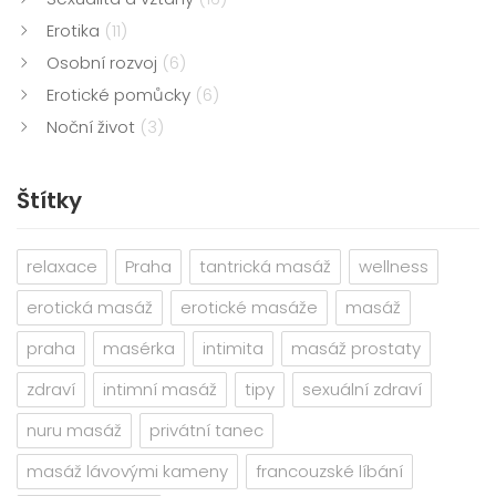
Erotika
(11)
Osobní rozvoj
(6)
Erotické pomůcky
(6)
Noční život
(3)
Štítky
relaxace
Praha
tantrická masáž
wellness
erotická masáž
erotické masáže
masáž
praha
masérka
intimita
masáž prostaty
zdraví
intimní masáž
tipy
sexuální zdraví
nuru masáž
privátní tanec
masáž lávovými kameny
francouzské líbání