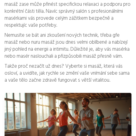
masáž zase může přinést specifickou relaxaci a podporu pro
konkrétní části těla. Navíc správný salón s profesionálními
masérkami vás provede celým zážitkem bezpečně a
respektujíc vaše potřeby.
Nemusíte se bát ani zkoušení nových technik, třeba gfe
masáž nebo nuru masáž jsou dnes velmi oblíbené a nabízejí
jiný pohled na energii a intimitu. Důležité je, aby vás masérka
nebo masér naslouchali a přizpůsobili masáž přesně vám.
Takže proč nezačít už dnes? Vyberte si masáž, která vás
osloví, a uvidíte, jak rychle se změní vaše vnímání sebe sama
a vaše tělo začne zdravě fungovat s větší vitalitou.