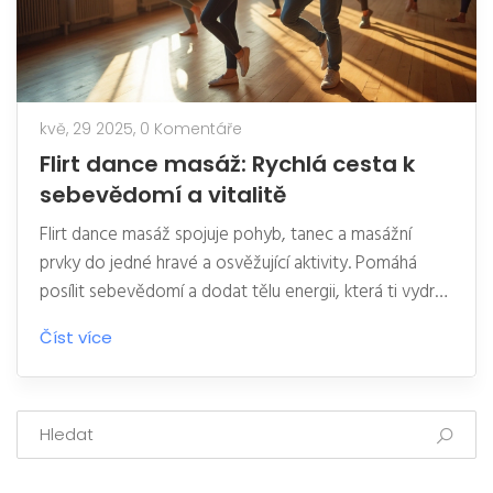
kvě, 29 2025,
0 Komentáře
Flirt dance masáž: Rychlá cesta k
sebevědomí a vitalitě
Flirt dance masáž spojuje pohyb, tanec a masážní
prvky do jedné hravé a osvěžující aktivity. Pomáhá
posílit sebevědomí a dodat tělu energii, která ti vydrží
celý den. Hodí se pro každého, kdo se chce cítit lépe
Číst více
ve svém těle a zároveň si užít chvíle radosti. V článku
najdeš tipy, jak začít, i zajímavé postřehy o tom, proč
flirt dance masáž přitahuje stále víc lidí. Pokud hledáš
nenáročný způsob, jak si zvednout náladu a vitalitu, jsi
tady správně.