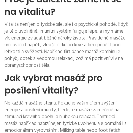
na vitalitu?
Vitalita není jen o fyzické síle, ale i o psychické pohodě. Když
je tělo uvolněné, imunitní systém funguje lépe, a my máme
víc energie zvládat běžné nároky života. Pravidelné masáže
umí uvolnit napětí, zlepšit cirkulaci krve a tím i přinést pocit
lehkosti a svěžesti. Například flirt dance masáž kombinuje
pohyb, dotek a vědomou relaxaci, což má pozitivní vliv na
obranyschopnost těla.
Jak vybrat masáž pro
posílení vitality?
Ne každá masáž je stejná. Pokud je vaším cílem zvýšení
energie a posílení imunity, hledejte masáže zaměřené na
stimulaci krevního oběhu a hlubokou relaxaci. Tantrická
masáž například nabízí nejen fyzické uvolnění, ale pomáhá i s
emocionálním vyrovnáním. Milking table nebo foot fetish