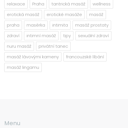
relaxace
Praha
tantrická masáž
wellness
erotická masáž
erotické masáže
masáž
praha
masérka
intimita
masáž prostaty
zdraví
intimní masáž
tipy
sexuální zdraví
nuru masáž
privátní tanec
masáž lávovými kameny
francouzské líbání
masáž lingamu
Menu