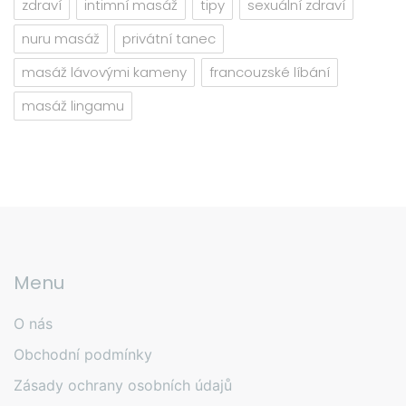
zdraví
intimní masáž
tipy
sexuální zdraví
nuru masáž
privátní tanec
masáž lávovými kameny
francouzské líbání
masáž lingamu
Menu
O nás
Obchodní podmínky
Zásady ochrany osobních údajů