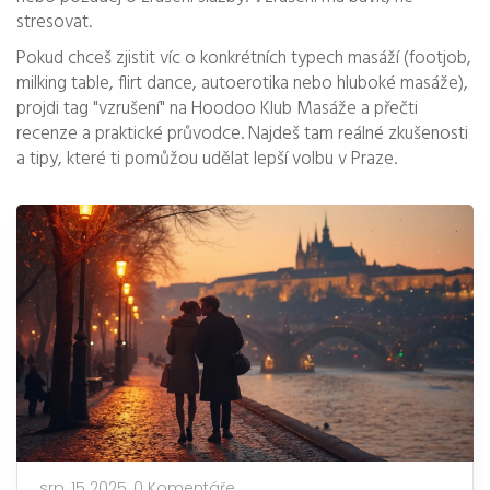
stresovat.
Pokud chceš zjistit víc o konkrétních typech masáží (footjob,
milking table, flirt dance, autoerotika nebo hluboké masáže),
projdi tag "vzrušení" na Hoodoo Klub Masáže a přečti
recenze a praktické průvodce. Najdeš tam reálné zkušenosti
a tipy, které ti pomůžou udělat lepší volbu v Praze.
srp, 15 2025,
0 Komentáře