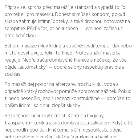
Připrav se: sprcha před masáží je standard a vypadá to líp i
pro tebe i pro masérku. Donést si můžeš kondom, pokud
služba zahrnuje intimní doteky, a také drobnou hotovost na
spropitné. Přijď včas, ať není spěch — uvolnění začíná už
před schůzkou.
Během masáže mluv klidně a stručně: jestli tempo, tlak nebo
místo nevyhovuje, řekni to hned. Profesionální masérka
reaguje. Nepřekračuj domluvené hranice a nečekej, že vše
půjde „automaticky“ — dobré salony respektují pravidla a
souhlas.
Po masáži dej pozor na aftercare: trochu klidu, voda a
případně krátký rozhovor pomůže zpracovat zážitek. Pokud
ti něco nesedělo, napiš recenzi konstruktivně — pomůže to
dalším lidem i saloonu zlepšit služby.
Bezpečnost není zbytečnost. Kontrola hygieny,
transparentní ceník a jasná domluva jsou základem. Když cítíš
nepohodlí nebo tlak k něčemu, s čím nesouhlasíš, odejdi
nebo požádej o zrušení služby. Vzrušení má bavit, ne