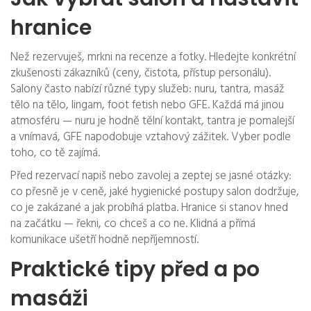
hranice
Než rezervuješ, mrkni na recenze a fotky. Hledejte konkrétní
zkušenosti zákazníků (ceny, čistota, přístup personálu).
Salony často nabízí různé typy služeb: nuru, tantra, masáž
tělo na tělo, lingam, foot fetish nebo GFE. Každá má jinou
atmosféru — nuru je hodně tělní kontakt, tantra je pomalejší
a vnímavá, GFE napodobuje vztahový zážitek. Vyber podle
toho, co tě zajímá.
Před rezervací napiš nebo zavolej a zeptej se jasné otázky:
co přesně je v ceně, jaké hygienické postupy salon dodržuje,
co je zakázané a jak probíhá platba. Hranice si stanov hned
na začátku — řekni, co chceš a co ne. Klidná a přímá
komunikace ušetří hodně nepříjemností.
Praktické tipy před a po
masáži