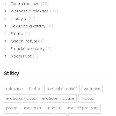
Tantra masáže
(56)
Wellness a relaxace
(34)
Lifestyle
(24)
Sexualita a vztahy
(16)
Erotika
(11)
Osobní rozvoj
(6)
Erotické pomůcky
(6)
Noční život
(3)
Štítky
relaxace
Praha
tantrická masáž
wellness
erotická masáž
erotické masáže
masáž
praha
masérka
intimita
masáž prostaty