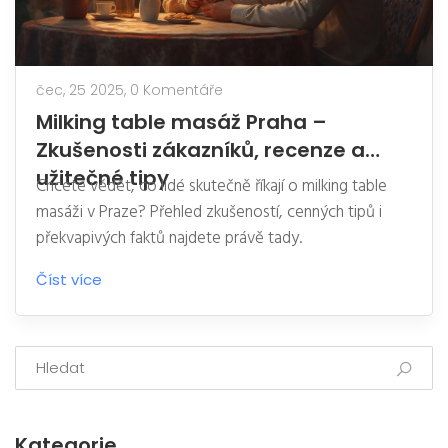
čec, 25 2025,
0 Komentáře
Milking table masáž Praha –
Zkušenosti zákazníků, recenze a
užitečné tipy
Chcete vědět, co lidé skutečně říkají o milking table
masáži v Praze? Přehled zkušeností, cenných tipů i
překvapivých faktů najdete právě tady.
Číst více
Kategorie