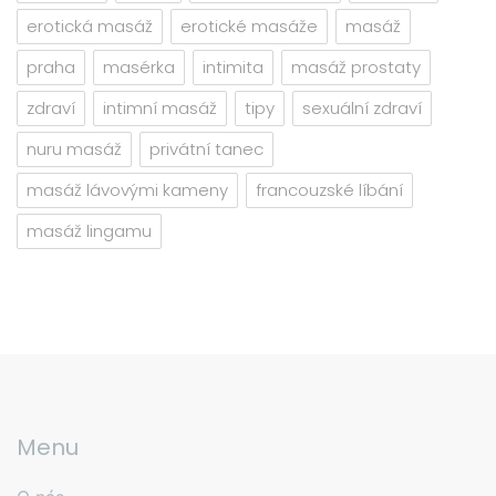
erotická masáž
erotické masáže
masáž
praha
masérka
intimita
masáž prostaty
zdraví
intimní masáž
tipy
sexuální zdraví
nuru masáž
privátní tanec
masáž lávovými kameny
francouzské líbání
masáž lingamu
Menu