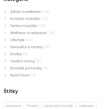
Zdraví a wellness
(113)
Erotické masáže
(76)
Tantra masáže
(56)
Wellness a relaxace
(34)
Lifestyle
(24)
Sexualita a vztahy
(16)
Erotika
(11)
Osobní rozvoj
(6)
Erotické pomůcky
(6)
Noční život
(3)
Štítky
relaxace
Praha
tantrická masáž
wellness