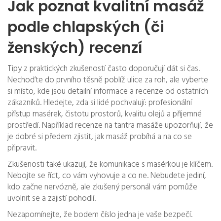
Jak poznat kvalitní masáž
podle chlapských (či
ženských) recenzí
Tipy z praktických zkušeností často doporučují dát si čas.
Nechoďte do prvního těsně poblíž ulice za roh, ale vyberte
si místo, kde jsou detailní informace a recenze od ostatních
zákazníků. Hledejte, zda si lidé pochvalují: profesionální
přístup masérek, čistotu prostorů, kvalitu olejů a příjemné
prostředí. Například recenze na tantra masáže upozorňují, že
je dobré si předem zjistit, jak masáž probíhá a na co se
připravit.
Zkušenosti také ukazují, že komunikace s masérkou je klíčem.
Nebojte se říct, co vám vyhovuje a co ne. Nebudete jediní,
kdo začne nervózně, ale zkušený personál vám pomůže
uvolnit se a zajistí pohodlí.
Nezapomínejte, že bodem číslo jedna je vaše bezpečí.