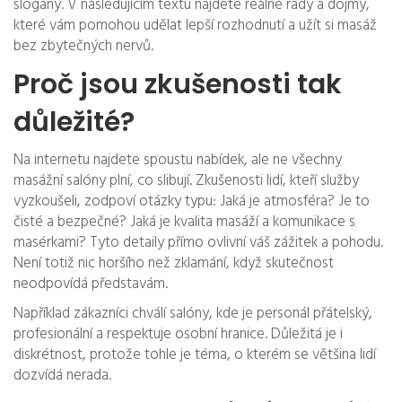
slogany. V následujícím textu najdete reálné rady a dojmy,
které vám pomohou udělat lepší rozhodnutí a užít si masáž
bez zbytečných nervů.
Proč jsou zkušenosti tak
důležité?
Na internetu najdete spoustu nabídek, ale ne všechny
masážní salóny plní, co slibují. Zkušenosti lidí, kteří služby
vyzkoušeli, zodpoví otázky typu: Jaká je atmosféra? Je to
čisté a bezpečné? Jaká je kvalita masáží a komunikace s
masérkami? Tyto detaily přímo ovlivní váš zážitek a pohodu.
Není totiž nic horšího než zklamání, když skutečnost
neodpovídá představám.
Například zákazníci chválí salóny, kde je personál přátelský,
profesionální a respektuje osobní hranice. Důležitá je i
diskrétnost, protože tohle je téma, o kterém se většina lidí
dozvídá nerada.