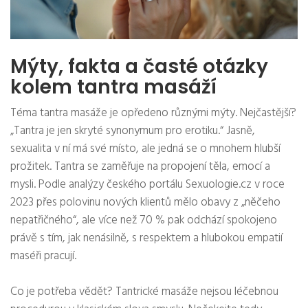
Mýty, fakta a časté otázky
kolem tantra masáží
Téma tantra masáže je opředeno různými mýty. Nejčastější?
„Tantra je jen skryté synonymum pro erotiku.“ Jasně,
sexualita v ní má své místo, ale jedná se o mnohem hlubší
prožitek. Tantra se zaměřuje na propojení těla, emocí a
mysli. Podle analýzy českého portálu Sexuologie.cz v roce
2023 přes polovinu nových klientů mělo obavy z „něčeho
nepatřičného“, ale více než 70 % pak odchází spokojeno
právě s tím, jak nenásilně, s respektem a hlubokou empatií
maséři pracují.
Co je potřeba vědět? Tantrické masáže nejsou léčebnou