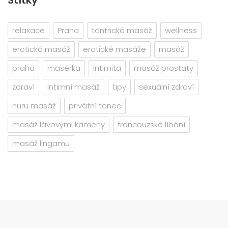
Štítky
relaxace
Praha
tantrická masáž
wellness
erotická masáž
erotické masáže
masáž
praha
masérka
intimita
masáž prostaty
zdraví
intimní masáž
tipy
sexuální zdraví
nuru masáž
privátní tanec
masáž lávovými kameny
francouzské líbání
masáž lingamu