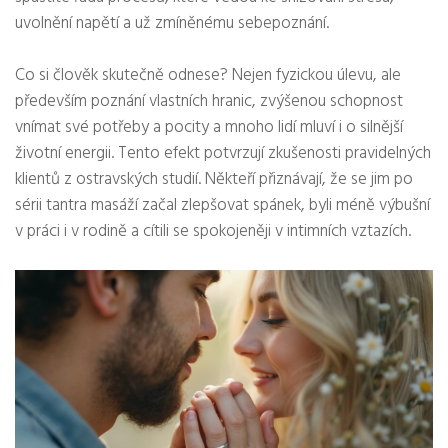
uvolnění napětí a už zmíněnému sebepoznání.
Co si člověk skutečně odnese? Nejen fyzickou úlevu, ale
především poznání vlastních hranic, zvýšenou schopnost
vnímat své potřeby a pocity a mnoho lidí mluví i o silnější
životní energii. Tento efekt potvrzují zkušenosti pravidelných
klientů z ostravských studií. Někteří přiznávají, že se jim po
sérii tantra masáží začal zlepšovat spánek, byli méně výbušní
v práci i v rodině a cítili se spokojeněji v intimních vztazích.