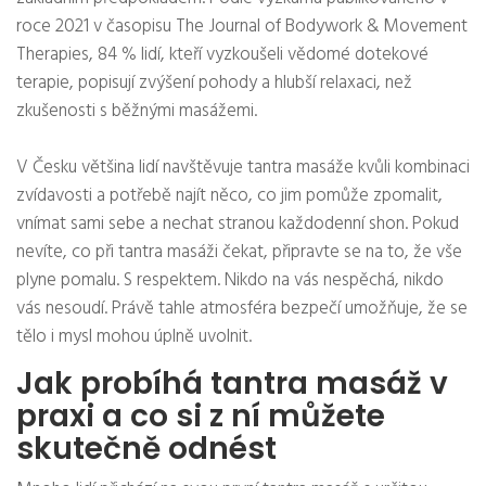
roce 2021 v časopisu The Journal of Bodywork & Movement
Therapies, 84 % lidí, kteří vyzkoušeli vědomé dotekové
terapie, popisují zvýšení pohody a hlubší relaxaci, než
zkušenosti s běžnými masážemi.
V Česku většina lidí navštěvuje tantra masáže kvůli kombinaci
zvídavosti a potřebě najít něco, co jim pomůže zpomalit,
vnímat sami sebe a nechat stranou každodenní shon. Pokud
nevíte, co při tantra masáži čekat, připravte se na to, že vše
plyne pomalu. S respektem. Nikdo na vás nespěchá, nikdo
vás nesoudí. Právě tahle atmosféra bezpečí umožňuje, že se
tělo i mysl mohou úplně uvolnit.
Jak probíhá tantra masáž v
praxi a co si z ní můžete
skutečně odnést