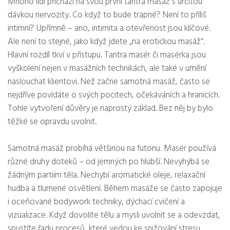
Mnoho lidí přichází na svou první tantra masáž s určitou
dávkou nervozity. Co když to bude trapné? Není to příliš
intimní? Upřímně – ano, intimita a otevřenost jsou klíčové.
Ale není to stejné, jako když jdete „na erotickou masáž“.
Hlavní rozdíl tkví v přístupu. Tantra masér či masérka jsou
vyškolení nejen v masážních technikách, ale také v umění
naslouchat klientovi. Než začne samotná masáž, často se
nejdříve povídáte o svých pocitech, očekáváních a hranicích.
Tohle vytvoření důvěry je naprostý základ. Bez něj by bylo
těžké se opravdu uvolnit.
Samotná masáž probíhá většinou na futonu. Masér používá
různé druhy doteků – od jemných po hlubší. Nevyhýbá se
žádným partiím těla. Nechybí aromatické oleje, relaxační
hudba a tlumené osvětlení. Během masáže se často zapojuje
i oceňované bodywork techniky, dýchací cvičení a
vizualizace. Když dovolíte tělu a mysli uvolnit se a odevzdat,
spustíte řadu procesů, které vedou ke snižování stresu,