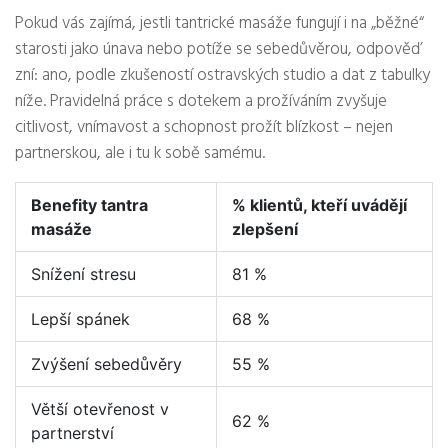
Pokud vás zajímá, jestli tantrické masáže fungují i na „běžné“
starosti jako únava nebo potíže se sebedůvěrou, odpověď
zní: ano, podle zkušeností ostravských studio a dat z tabulky
níže. Pravidelná práce s dotekem a prožíváním zvyšuje
citlivost, vnímavost a schopnost prožít blízkost – nejen
partnerskou, ale i tu k sobě samému.
Benefity tantra
% klientů, kteří uvádějí
masáže
zlepšení
Snížení stresu
81 %
Lepší spánek
68 %
Zvýšení sebedůvěry
55 %
Větší otevřenost v
62 %
partnerství