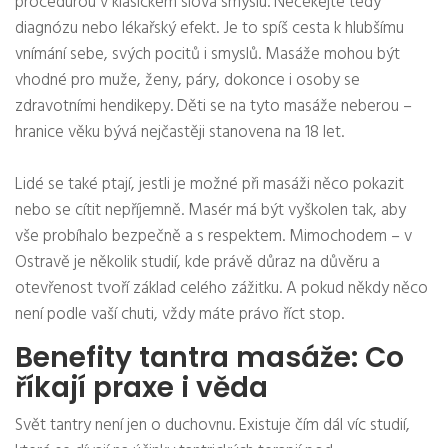
procedurou v klasickém slova smyslu. Nečekejte tedy
diagnózu nebo lékařský efekt. Je to spíš cesta k hlubšímu
vnímání sebe, svých pocitů i smyslů. Masáže mohou být
vhodné pro muže, ženy, páry, dokonce i osoby se
zdravotními hendikepy. Děti se na tyto masáže neberou –
hranice věku bývá nejčastěji stanovena na 18 let.
Lidé se také ptají, jestli je možné při masáži něco pokazit
nebo se cítit nepříjemně. Masér má být vyškolen tak, aby
vše probíhalo bezpečně a s respektem. Mimochodem – v
Ostravě je několik studií, kde právě důraz na důvěru a
otevřenost tvoří základ celého zážitku. A pokud někdy něco
není podle vaší chuti, vždy máte právo říct stop.
Benefity tantra masáže: Co
říkají praxe i věda
Svět tantry není jen o duchovnu. Existuje čím dál víc studií,