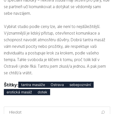
o speciální nabídky – některá studia mají sezení pro páry, kde
se partneři učí komunikovat a dotýkat se vědoměji sami
sebe navzájem.
Vybírat studio podle ceny lze, ale není to nejdůležitější.
Významnější je lidský přístup, otevřenost komunikace a
schopnost navodit atmosféru důvěry. Dobrá tantra masáž
vám nevnutí pocity nebo prožitky, ale respektuje vaši
individualitu a postupuje krok za krokem, podle vašeho
tempa. Tahle svoboda je klíčem k tomu, proč tolik lidí v
Ostravě i jinde říká: Tantru jsem zkusil/a jednou. A pak jsem
se chtěl/a vrátit.
Štítky:
tantra masáže
Ostrava
sebepoznání
erotická masáž
dotek