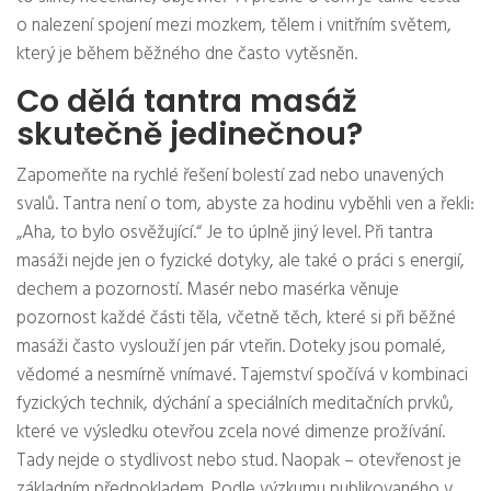
o nalezení spojení mezi mozkem, tělem i vnitřním světem,
který je během běžného dne často vytěsněn.
Co dělá tantra masáž
skutečně jedinečnou?
Zapomeňte na rychlé řešení bolestí zad nebo unavených
svalů. Tantra není o tom, abyste za hodinu vyběhli ven a řekli:
„Aha, to bylo osvěžující.“ Je to úplně jiný level. Při tantra
masáži nejde jen o fyzické dotyky, ale také o práci s energií,
dechem a pozorností. Masér nebo masérka věnuje
pozornost každé části těla, včetně těch, které si při běžné
masáži často vyslouží jen pár vteřin. Doteky jsou pomalé,
vědomé a nesmírně vnímavé. Tajemství spočívá v kombinaci
fyzických technik, dýchání a speciálních meditačních prvků,
které ve výsledku otevřou zcela nové dimenze prožívání.
Tady nejde o stydlivost nebo stud. Naopak – otevřenost je
základním předpokladem. Podle výzkumu publikovaného v