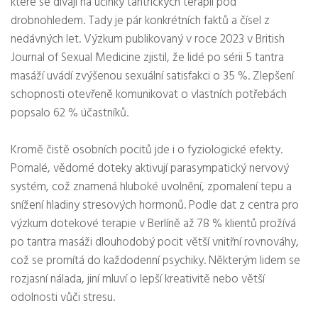
které se dívají na účinky tantrických terapií pod
drobnohledem. Tady je pár konkrétních faktů a čísel z
nedávných let. Výzkum publikovaný v roce 2023 v British
Journal of Sexual Medicine zjistil, že lidé po sérii 5 tantra
masáží uvádí zvýšenou sexuální satisfakci o 35 %. Zlepšení
schopnosti otevřeně komunikovat o vlastních potřebách
popsalo 62 % účastníků.
Kromě čistě osobních pocitů jde i o fyziologické efekty.
Pomalé, vědomé doteky aktivují parasympatický nervový
systém, což znamená hluboké uvolnění, zpomalení tepu a
snížení hladiny stresových hormonů. Podle dat z centra pro
výzkum dotekové terapie v Berlíně až 78 % klientů prožívá
po tantra masáži dlouhodobý pocit větší vnitřní rovnováhy,
což se promítá do každodenní psychiky. Některým lidem se
rozjasní nálada, jiní mluví o lepší kreativitě nebo větší
odolnosti vůči stresu.