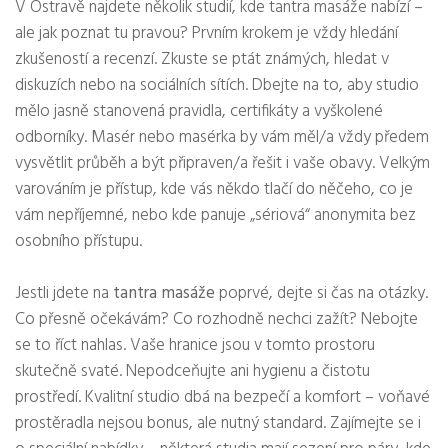
V Ostravě najdete několik studií, kde tantra masáže nabízí –
ale jak poznat tu pravou? Prvním krokem je vždy hledání
zkušeností a recenzí. Zkuste se ptát známých, hledat v
diskuzích nebo na sociálních sítích. Dbejte na to, aby studio
mělo jasně stanovená pravidla, certifikáty a vyškolené
odborníky. Masér nebo masérka by vám měl/a vždy předem
vysvětlit průběh a být připraven/a řešit i vaše obavy. Velkým
varováním je přístup, kde vás někdo tlačí do něčeho, co je
vám nepříjemné, nebo kde panuje „sériová“ anonymita bez
osobního přístupu.
Jestli jdete na
tantra masáže
poprvé, dejte si čas na otázky.
Co přesně očekávám? Co rozhodně nechci zažít? Nebojte
se to říct nahlas. Vaše hranice jsou v tomto prostoru
skutečně svaté. Nepodceňujte ani hygienu a čistotu
prostředí. Kvalitní studio dbá na bezpečí a komfort – voňavé
prostěradla nejsou bonus, ale nutný standard. Zajímejte se i