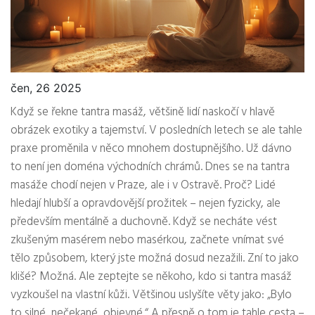
čen, 26 2025
Když se řekne tantra masáž, většině lidí naskočí v hlavě
obrázek exotiky a tajemství. V posledních letech se ale tahle
praxe proměnila v něco mnohem dostupnějšího. Už dávno
to není jen doména východních chrámů. Dnes se na tantra
masáže chodí nejen v Praze, ale i v Ostravě. Proč? Lidé
hledají hlubší a opravdovější prožitek – nejen fyzicky, ale
především mentálně a duchovně. Když se necháte vést
zkušeným masérem nebo masérkou, začnete vnímat své
tělo způsobem, který jste možná dosud nezažili. Zní to jako
klišé? Možná. Ale zeptejte se někoho, kdo si tantra masáž
vyzkoušel na vlastní kůži. Většinou uslyšíte věty jako: „Bylo
to silné, nečekané, objevné.“ A přesně o tom je tahle cesta –