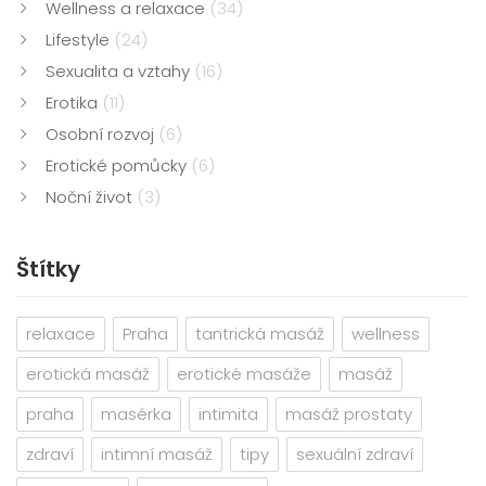
Wellness a relaxace
(34)
Lifestyle
(24)
Sexualita a vztahy
(16)
Erotika
(11)
Osobní rozvoj
(6)
Erotické pomůcky
(6)
Noční život
(3)
Štítky
relaxace
Praha
tantrická masáž
wellness
erotická masáž
erotické masáže
masáž
praha
masérka
intimita
masáž prostaty
zdraví
intimní masáž
tipy
sexuální zdraví