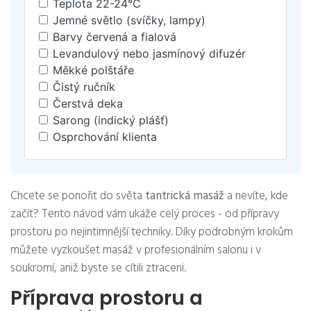
Teplota 22-24°C
Jemné světlo (svíčky, lampy)
Barvy červená a fialová
Levandulový nebo jasmínový difuzér
Měkké polštáře
Čistý ručník
Čerstvá deka
Sarong (indický plášť)
Osprchování klienta
Chcete se ponořit do světa
tantrická masáž
a nevíte, kde
začít? Tento návod vám ukáže celý proces - od přípravy
prostoru po nejintimnější techniky. Díky podrobným krokům
můžete vyzkoušet masáž v profesionálním salonu i v
soukromí, aniž byste se cítili ztraceni.
Příprava prostoru a