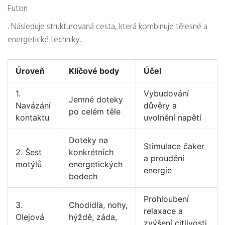
Futon
. Následuje strukturovaná cesta, která kombinuje tělesné a
energetické techniky.
Úroveň
Klíčové body
Účel
1.
Vybudování
Jemné doteky
Navázání
důvěry a
po celém těle
kontaktu
uvolnění napětí
Doteky na
Stimulace čaker
2. Šest
konkrétních
a proudění
motýlů
energetických
energie
bodech
Prohloubení
3.
Chodidla, nohy,
relaxace a
Olejová
hýždě, záda,
zvýšení citlivosti