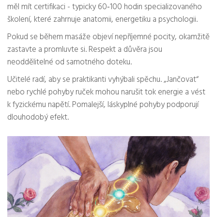
měl mít certifikaci - typicky 60‑100 hodin specializovaného
školení, které zahrnuje anatomii, energetiku a psychologii.
Pokud se během masáže objeví nepříjemné pocity, okamžitě
zastavte a promluvte si. Respekt a důvěra jsou
neoddělitelné od samotného doteku.
Učitelé radí, aby se praktikanti vyhýbali spěchu. „Jančovat“
nebo rychlé pohyby ruček mohou narušit tok energie a vést
k fyzickému napětí. Pomalejší, láskyplné pohyby podporují
dlouhodobý efekt.