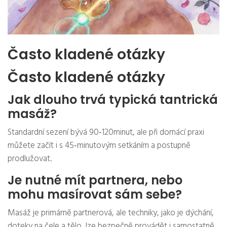
Často kladené otázky
Často kladené otázky
Jak dlouho trvá typická tantrická
masáž?
Standardní sezení bývá 90‑120minut, ale při domácí praxi
můžete začít i s 45‑minutovým setkáním a postupně
prodlužovat.
Je nutné mít partnera, nebo
mohu masírovat sám sebe?
Masáž je primárně partnerová, ale techniky, jako je dýchání,
doteky na čele a tělo, lze bezpečně provádět i samostatně.