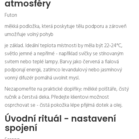
atmosféry
Futon
měkká podložka, která poskytuje tělu podporu a zároveň
umožňuje volný pohyb
je základ. Ideální teplota místnosti by měla být 22‑24°C,
světlo jemné a nepřímé - například svíčky se stínovaným
svitem nebo teplé lampy. Barvy jako červená a fialová
podporují energii, zatímco levandulový nebo jasmínový
vonný difuzér pomáhá uvolnit mysl.
Nezapomeňte na praktické doplňky: měkké polštáře, čistý
ručník a čerstvá deka. Předejte klientovi možnost
osprchovat se - čistá pokožka lépe přijímá dotek a olej.
Úvodní rituál - nastavení
spojení