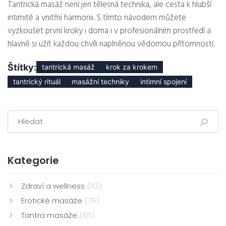
Tantrická masáž není jen tělesná technika, ale cesta k hlubší
intimitě a vnitřní harmonii. S tímto návodem můžete
vyzkoušet první kroky i doma i v profesionálním prostředí a
hlavně si užít každou chvíli naplněnou vědomou přítomností.
Štítky:
tantrická masáž
krok za krokem
tantrický rituál
masážní techniky
intimní spojení
Kategorie
Zdraví a wellness
(112)
Erotické masáže
(76)
Tantra masáže
(55)