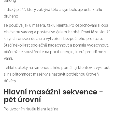
Sarong
indický plášť, který zakrývá tělo a symbolizuje úctu k tělu
druhého
se používá jak u maséra, tak u klienta. Po osprchování si oba
obléknou sarong a postaví se čelem k sobě. První fáze slouží
k synchronizaci dechu a vytvoření bezpečného prostoru.
Stačí několikrát společně nadechnout a pomalu vydechnout,
přičemž se soustředíte na pocit energie, která proudí mezi
vámi.
Lehké doteky na ramenou a krku pomáhají klientovi zvyknout
si na přítomnost masérky a nastavit potřebnou úroveň
důvěry.
Hlavní masážní sekvence -
pět úrovní
Po úvodním rituálu klient leží na