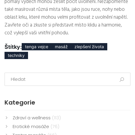
pomalý výdech mohou zesílit pocit uvolnění. Nezapomeňte
také masírovat různá místa těla, jako jsou ruce, nohy nebo
oblast krku, které mohou velmi profitovat z uvolnění napětí.
Zavřete oči a zkuste si představit místo klidu a harmonie,
což vylepší vaši vnitřní pohodu.
Štítky:
tenga vejce
masáž
zlepšení života
techniky
Kategorie
Zdraví a wellness
(113)
Erotické masáže
(76)