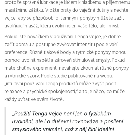
protože správná lubrikace je klíčem k hladkému a příjemnému
masážnímu zážitku. Vložte prsty do vaječné dutiny a nechte
vejce, aby se přizpůsobilo. Jemnými pohyby můžete zažít
uvolňující masáž, která uvolní nejen vaše tělo, ale i mysl.
Pokud jste nováčkem v používání
Tenga vejce
, je dobré
začít pomalu a postupně zvyšovat intenzitu podle vaší
preference. Různé tlakové body a rytmické pohyby mohou
pomoci uvolnit napětí a zároveň stimulovat smysly. Pokud
máte chuť na experiment, neváhejte zkoumat různé pohyby
a rytmické vzory. Podle studie publikované na webu,
„intuitivní používání Tenga produktů může zvýšit pocit
relaxace a psychické spokojenosti,“ a to je něco, co může
každý uvítat ve svém životě.
„Použití Tenga vejce není jen o fyzickém
uvolnění, ale i o duševní rovnováze a posílení
smyslového vnímání, což z něj činí ideální