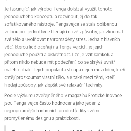
Je fascinující, jak výrobci Tenga dokázali využít tohoto
jednoduchého konceptu a rozvinout jej do tak
sofistikovaného nástroje. Tengavejce se stala oblíbenou
volbou pro jednotlivce hledající nové způsoby, jak zkoumat
své tělo a uvolňovat nahromaděný stres. Jedna z hlavních
věcí, kterou lidé oceňují na Tenga vejcích, je jejich
jednoduché použití a diskrétnost. Lze je vzít kamkoli, a
přitom nikdo nebude mít podezření, co se skrývá uvnitř
malého obalu. Jejich popularita stoupá nejen mezi lidmi, kteří
chtějí prozkoumat vlastní tělo, ale také mezi těmi, kteří
hledají způsoby, jak zlepšit své relaxační techniky.
Podle výzkumu zveřejněného v magazínu Erotické Inovace
jsou Tenga vejce často hodnocena jako jeden z
nejpopulárnějších intimních produktů díky svému
promyšlenému designu a praktickosti.