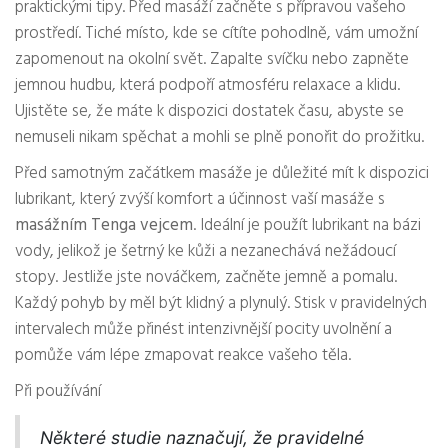
praktickými tipy. Před masáží začněte s přípravou vašeho
prostředí. Tiché místo, kde se cítíte pohodlně, vám umožní
zapomenout na okolní svět. Zapalte svíčku nebo zapněte
jemnou hudbu, která podpoří atmosféru relaxace a klidu.
Ujistěte se, že máte k dispozici dostatek času, abyste se
nemuseli nikam spěchat a mohli se plně ponořit do prožitku.
Před samotným začátkem masáže je důležité mít k dispozici
lubrikant, který zvýší komfort a účinnost vaší masáže s
masážním Tenga vejcem
. Ideální je použít lubrikant na bázi
vody, jelikož je šetrný ke kůži a nezanechává nežádoucí
stopy. Jestliže jste nováčkem, začněte jemně a pomalu.
Každý pohyb by měl být klidný a plynulý. Stisk v pravidelných
intervalech může přinést intenzivnější pocity uvolnění a
pomůže vám lépe zmapovat reakce vašeho těla.
Při používání
Některé studie naznačují, že pravidelné