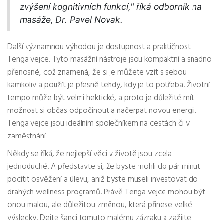
zvýšení kognitivních funkcí," říká odborník na
masáže, Dr. Pavel Novak.
Další významnou výhodou je dostupnost a praktičnost
Tenga vejce. Tyto masážní nástroje jsou kompaktní a snadno
přenosné, což znamená, že si je můžete vzít s sebou
kamkoliv a použít je přesně tehdy, kdy je to potřeba. Životní
tempo může být velmi hektické, a proto je důležité mít
možnost si občas odpočinout a načerpat novou energii.
Tenga vejce jsou ideálním společníkem na cestách či v
zaměstnání.
Někdy se říká, že nejlepší věci v životě jsou zcela
jednoduché. A představte si, že byste mohli do pár minut
pocítit osvěžení a úlevu, aniž byste museli investovat do
drahých wellness programů. Právě Tenga vejce mohou být
onou malou, ale důležitou změnou, která přinese velké
výsledky. Dejte šanci tomuto malému zázraku a zažijte