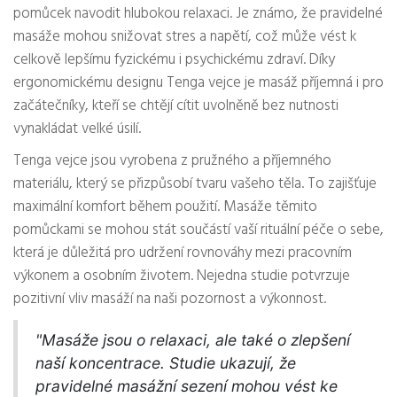
pomůcek navodit hlubokou relaxaci. Je známo, že pravidelné
masáže mohou snižovat stres a napětí, což může vést k
celkově lepšímu fyzickému i psychickému zdraví. Díky
ergonomickému designu Tenga vejce je masáž příjemná i pro
začátečníky, kteří se chtějí cítit uvolněně bez nutnosti
vynakládat velké úsilí.
Tenga vejce jsou vyrobena z pružného a příjemného
materiálu, který se přizpůsobí tvaru vašeho těla. To zajišťuje
maximální komfort během použití. Masáže těmito
pomůckami se mohou stát součástí vaší rituální péče o sebe,
která je důležitá pro udržení rovnováhy mezi pracovním
výkonem a osobním životem. Nejedna studie potvrzuje
pozitivní vliv masáží na naši pozornost a výkonnost.
"Masáže jsou o relaxaci, ale také o zlepšení
naší koncentrace. Studie ukazují, že
pravidelné masážní sezení mohou vést ke