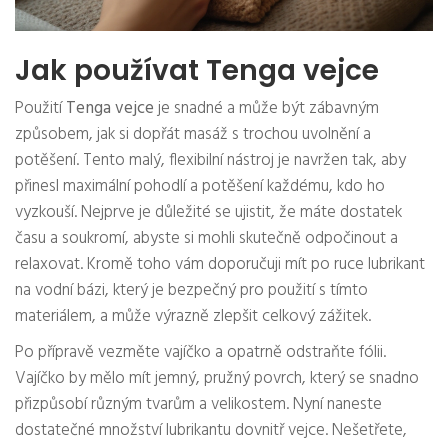
Jak používat Tenga vejce
Použití
Tenga vejce
je snadné a může být zábavným
způsobem, jak si dopřát masáž s trochou uvolnění a
potěšení. Tento malý, flexibilní nástroj je navržen tak, aby
přinesl maximální pohodlí a potěšení každému, kdo ho
vyzkouší. Nejprve je důležité se ujistit, že máte dostatek
času a soukromí, abyste si mohli skutečně odpočinout a
relaxovat. Kromě toho vám doporučuji mít po ruce lubrikant
na vodní bázi, který je bezpečný pro použití s tímto
materiálem, a může výrazně zlepšit celkový zážitek.
Po přípravě vezměte vajíčko a opatrně odstraňte fólii.
Vajíčko by mělo mít jemný, pružný povrch, který se snadno
přizpůsobí různým tvarům a velikostem. Nyní naneste
dostatečné množství lubrikantu dovnitř vejce. Nešetřete,