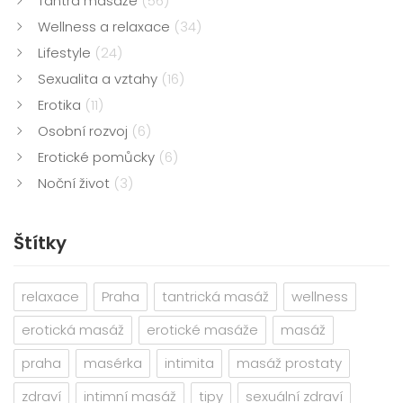
Tantra masáže
(56)
Wellness a relaxace
(34)
Lifestyle
(24)
Sexualita a vztahy
(16)
Erotika
(11)
Osobní rozvoj
(6)
Erotické pomůcky
(6)
Noční život
(3)
Štítky
relaxace
Praha
tantrická masáž
wellness
erotická masáž
erotické masáže
masáž
praha
masérka
intimita
masáž prostaty
zdraví
intimní masáž
tipy
sexuální zdraví