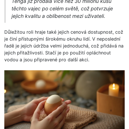
Tenga již prodala více než 30 milionů kusů
těchto vajec po celém světě, což potvrzuje
jejich kvalitu a oblíbenost mezi uživateli.
Důležitou roli hraje také jejich cenová dostupnost, což
je činí přístupnými širokému okruhu lidí. V neposlední
řadě je jejich údržba velmi jednoduchá, což přidává na
jejich přitažlivosti. Stačí je po použití opláchnout
vodou a jsou připravené pro další akci.