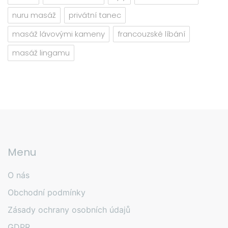
nuru masáž
privátní tanec
masáž lávovými kameny
francouzské líbání
masáž lingamu
Menu
O nás
Obchodní podmínky
Zásady ochrany osobních údajů
GDPR