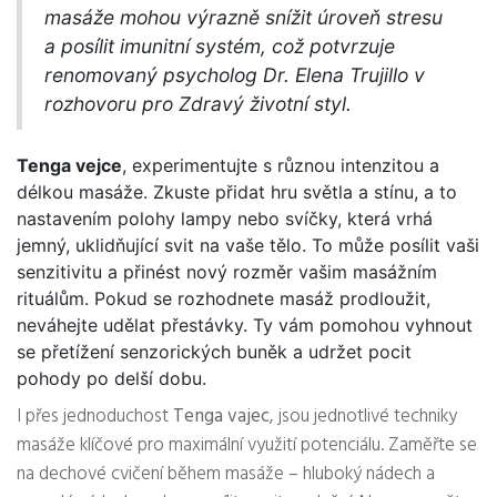
masáže mohou výrazně snížit úroveň stresu
a posílit imunitní systém, což potvrzuje
renomovaný psycholog Dr. Elena Trujillo v
rozhovoru pro Zdravý životní styl.
Tenga vejce
, experimentujte s různou intenzitou a
délkou masáže. Zkuste přidat hru světla a stínu, a to
nastavením polohy lampy nebo svíčky, která vrhá
jemný, uklidňující svit na vaše tělo. To může posílit vaši
senzitivitu a přinést nový rozměr vašim masážním
rituálům. Pokud se rozhodnete masáž prodloužit,
neváhejte udělat přestávky. Ty vám pomohou vyhnout
se přetížení senzorických buněk a udržet pocit
pohody po delší dobu.
I přes jednoduchost
Tenga vajec
, jsou jednotlivé techniky
masáže klíčové pro maximální využití potenciálu. Zaměřte se
na dechové cvičení během masáže – hluboký nádech a