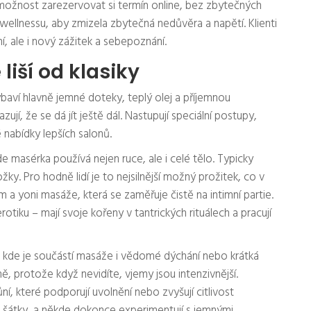
 možnost zarezervovat si termín online, bez zbytečných
 wellnessu, aby zmizela zbytečná nedůvěra a napětí. Klienti
ní, ale i nový zážitek a sebepoznání.
liší od klasiky
 vybaví hlavně jemné doteky, teplý olej a příjemnou
jí, že se dá jít ještě dál. Nastupují speciální postupy,
 nabídky lepších salonů.
masérka používá nejen ruce, ale i celé tělo. Typicky
žky. Pro hodně lidí je to nejsilnější možný prožitek, co v
am a yoni masáže, která se zaměřuje čistě na intimní partie.
rotiku – mají svoje kořeny v tantrických rituálech a pracují
, kde je součástí masáže i vědomé dýchání nebo krátká
 protože když nevidíte, vjemy jsou intenzivnější.
ní, které podporují uvolnění nebo zvyšují citlivost
 šátky, a někde dokonce experimentují s jemnými