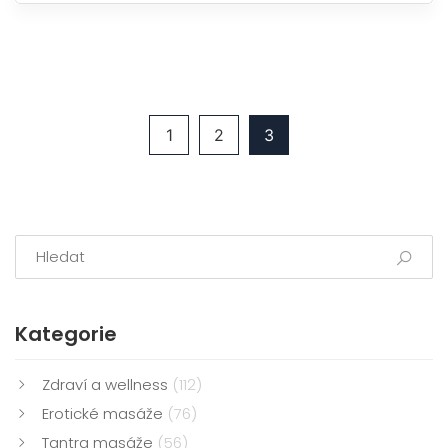
nezapomenutelná svou osobitostí. Představil jsem, jak
může být kombinace masáže a GFE ideální pro ty, kteří
hledají nejen fyzickou, ale i emoční úlevu. Zdůraznil
jsem, jak důležitá je vzájemná důvěra a respekt v
těchto interakcích.
1
2
3
Kategorie
Zdraví a wellness
(112)
Erotické masáže
(76)
Tantra masáže
(56)