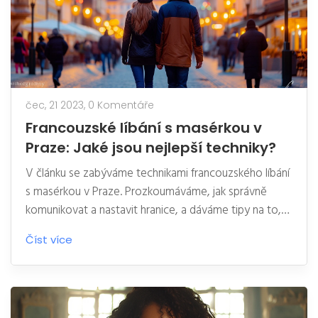
čec, 21 2023,
0 Komentáře
Francouzské líbání s masérkou v
Praze: Jaké jsou nejlepší techniky?
V článku se zabýváme technikami francouzského líbání
s masérkou v Praze. Prozkoumáváme, jak správně
komunikovat a nastavit hranice, a dáváme tipy na to,
jak si užít tuto intimní zkušenost. Také se věnujeme
Číst více
tomu, jak si vybrat profesionální masérku a jaké
techniky francouzského líbání jsou nejúčinnější. Tento
průvodce je určený pro ty, kteří chtějí prohloubit své
znalosti a dovednosti v této oblasti. Pamatujte, že