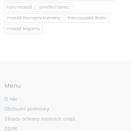
nuru masáž
privátní tanec
masáž lávovými kameny
francouzské líbání
masáž lingamu
Menu
O nás
Obchodní podmínky
Zásady ochrany osobních údajů
GDPR