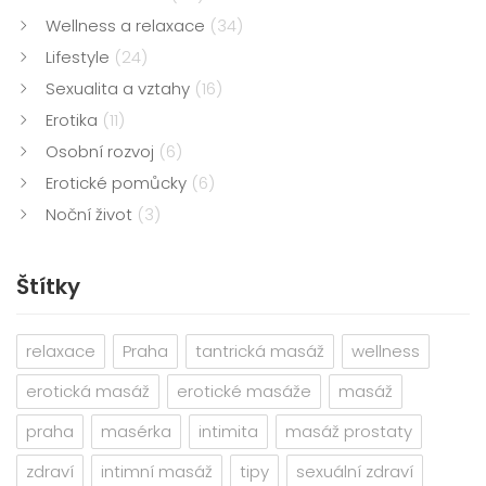
Wellness a relaxace
(34)
Lifestyle
(24)
Sexualita a vztahy
(16)
Erotika
(11)
Osobní rozvoj
(6)
Erotické pomůcky
(6)
Noční život
(3)
Štítky
relaxace
Praha
tantrická masáž
wellness
erotická masáž
erotické masáže
masáž
praha
masérka
intimita
masáž prostaty
zdraví
intimní masáž
tipy
sexuální zdraví