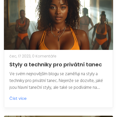
důležitá je vzájemná důvěra a respekt.
čec, 17 2023,
0 Komentáře
Styly a techniky pro privátní tanec
Ve svém nejnovějším blogu se zaměřuji na styly a
techniky pro privátní tanec. Nejenže se dozvíte, jaké
jsou hlavní taneční styly, ale také se podíváme na
základní techniky, které vám pomohou zlepšit vaše
Číst více
dovednosti. Snažím se také sdělit, jak důležitá je
správná technika a jak významnou roli hraje v umění
tance. Všechny tyto informace jsou zde pro vás, ať už