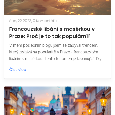
čec, 22 2023,
0 Komentáře
Francouzské líbání s masérkou v
Praze: Proč je to tak populární?
V mém posledním blogu jsem se zabýval trendem,
který získává na popularitě v Praze - francouzským
líbáním s masérkou. Tento fenomén je fascinující díky
jeho jedinečné kombinaci intimity a relaxace, kterou
Číst více
nabízí. Lidé ho milují kvůli pocitu exkluzivity a luxusu,
který přináší. Navíc, mnoho klientů tvrdí, že to pro ně
představuje únik od stresu každodenního života.
Ačkoli to může být pro některé kontroverzní, zdá se,
že Pražané hledají nové způsoby, jak se odreagovat a
zažít něco nového.