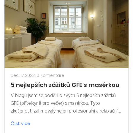
jste začátečník nebo pokročilý tanečník. Takže,
pojďme se ponořit do světa privátního tance a objevit
jeho tajemství.
čec, 17 2023,
0 Komentáře
5 nejlepších zážitků GFE s masérkou
V blogu jsem se podělil o svých 5 nejlepších zážitků
GFE (přítelkyně pro večer) s masérkou. Tyto
zkušenosti zahrnovaly nejen profesionální a relaxační
masáže, ale také hlubokou emocionální blízkost a
Číst více
porozumění. Každá z těchto setkání byla jedinečná a