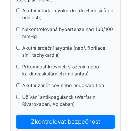
které platí pro vás
Akutní infarkt myokardu (do 6 měsíců po
události)
Nekontrolovaná hypertenze nad 160/100
mmHg
Akutní srdeční arytmie (např. fibrilace
síní, tachykardie)
Přítomnost krevních sraženin nebo
kardiovaskulárních implantátů
Akutní zánět cév nebo endokarditida
Užívání antikoagulancií (Warfarin,
Rivaroxaban, Apixaban)
Zkontrolovat bezpečnost