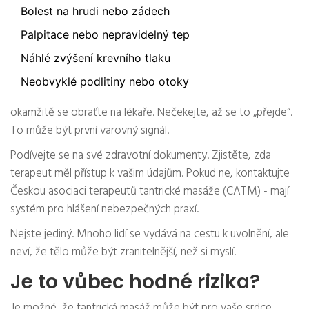
Bolest na hrudi nebo zádech
Palpitace nebo nepravidelný tep
Náhlé zvýšení krevního tlaku
Neobvyklé podlitiny nebo otoky
okamžitě se obraťte na lékaře. Nečekejte, až se to „přejde“.
To může být první varovný signál.
Podívejte se na své zdravotní dokumenty. Zjistěte, zda
terapeut měl přístup k vašim údajům. Pokud ne, kontaktujte
Českou asociaci terapeutů tantrické masáže (CATM) - mají
systém pro hlášení nebezpečných praxí.
Nejste jediný. Mnoho lidí se vydává na cestu k uvolnění, ale
neví, že tělo může být zranitelnější, než si myslí.
Je to vůbec hodné rizika?
Je možné, že tantrická masáž může být pro vaše srdce