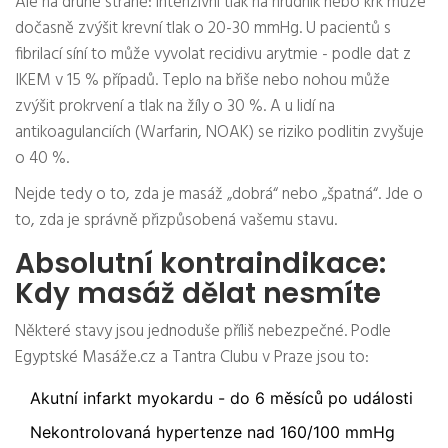
Ale na druhé straně: intenzivní tlak na hrudník nebo krk může
dočasně zvýšit krevní tlak o 20-30 mmHg. U pacientů s
fibrilací síní to může vyvolat recidivu arytmie - podle dat z
IKEM v 15 % případů. Teplo na břiše nebo nohou může
zvýšit prokrvení a tlak na žíly o 30 %. A u lidí na
antikoagulanciích (Warfarin, NOAK) se riziko podlitin zvyšuje
o 40 %.
Nejde tedy o to, zda je masáž „dobrá“ nebo „špatná“. Jde o
to, zda je správně přizpůsobená vašemu stavu.
Absolutní kontraindikace:
Kdy masáž dělat nesmíte
Některé stavy jsou jednoduše příliš nebezpečné. Podle
Egyptské Masáže.cz a Tantra Clubu v Praze jsou to:
Akutní infarkt myokardu - do 6 měsíců po události
Nekontrolovaná hypertenze nad 160/100 mmHg