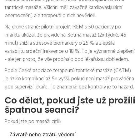
tantrické masáže. Všichni měli závažné kardiovaskulární
onemocnění, ale terapeuti o nich nevěděli.
Na druhé straně: pilotní projekt IKEM s 50 pacienty po
infarktu ukázal, že pravidelná, šetrná masáž (2x týdně, 45
minut) snížila stresové biomarkery o 25 % a zlepšila
variabilitu srdeční frekvence o 18 %. To je významné zlepšení
- ale jen proto, že vše probíhalo pod lékařskou dohledem.
Podle České asociace terapeutů tantrické masáže (CATM)
je riziko komplikací až 5× vyšší, pokud není masáž prováděna
pod supervizí lékaře. To znamená: bez kontroly je to hazard.
Co dělat, pokud jste už prožili
špatnou seanci?
Pokud jste po masáži cítili:
Závratě nebo ztrátu vědomí