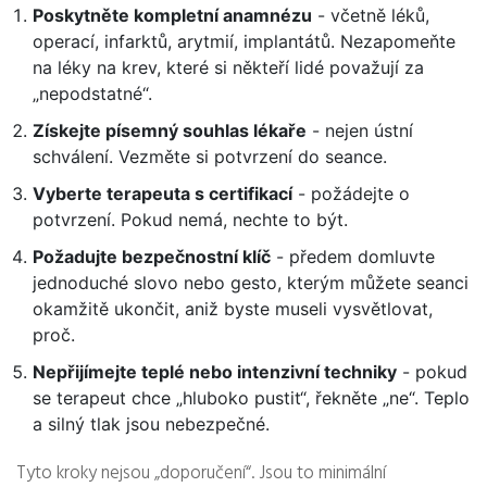
Poskytněte kompletní anamnézu
- včetně léků,
operací, infarktů, arytmií, implantátů. Nezapomeňte
na léky na krev, které si někteří lidé považují za
„nepodstatné“.
Získejte písemný souhlas lékaře
- nejen ústní
schválení. Vezměte si potvrzení do seance.
Vyberte terapeuta s certifikací
- požádejte o
potvrzení. Pokud nemá, nechte to být.
Požadujte bezpečnostní klíč
- předem domluvte
jednoduché slovo nebo gesto, kterým můžete seanci
okamžitě ukončit, aniž byste museli vysvětlovat,
proč.
Nepřijímejte teplé nebo intenzivní techniky
- pokud
se terapeut chce „hluboko pustit“, řekněte „ne“. Teplo
a silný tlak jsou nebezpečné.
Tyto kroky nejsou „doporučení“. Jsou to minimální