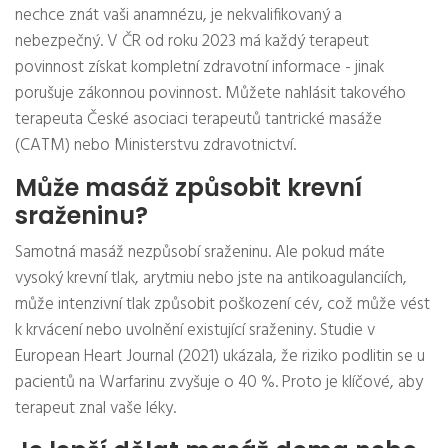
nechce znát vaši anamnézu, je nekvalifikovaný a
nebezpečný. V ČR od roku 2023 má každý terapeut
povinnost získat kompletní zdravotní informace - jinak
porušuje zákonnou povinnost. Můžete nahlásit takového
terapeuta České asociaci terapeutů tantrické masáže
(CATM) nebo Ministerstvu zdravotnictví.
Může masáž způsobit krevní
sraženinu?
Samotná masáž nezpůsobí sraženinu. Ale pokud máte
vysoký krevní tlak, arytmiu nebo jste na antikoagulanciích,
může intenzivní tlak způsobit poškození cév, což může vést
k krvácení nebo uvolnění existující sraženiny. Studie v
European Heart Journal (2021) ukázala, že riziko podlitin se u
pacientů na Warfarinu zvyšuje o 40 %. Proto je klíčové, aby
terapeut znal vaše léky.