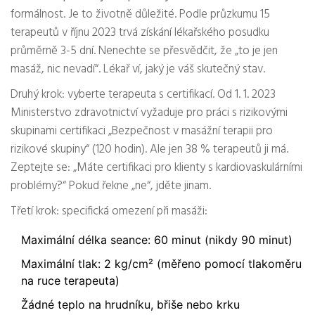
formálnost. Je to životně důležité. Podle průzkumu 15
terapeutů v říjnu 2023 trvá získání lékařského posudku
průměrně 3-5 dní. Nenechte se přesvědčit, že „to je jen
masáž, nic nevadí“. Lékař ví, jaký je váš skutečný stav.
Druhý krok: vyberte terapeuta s certifikací. Od 1. 1. 2023
Ministerstvo zdravotnictví vyžaduje pro práci s rizikovými
skupinami certifikaci „Bezpečnost v masážní terapii pro
rizikové skupiny“ (120 hodin). Ale jen 38 % terapeutů ji má.
Zeptejte se: „Máte certifikaci pro klienty s kardiovaskulárními
problémy?“ Pokud řekne „ne“, jděte jinam.
Třetí krok: specifická omezení při masáži:
Maximální délka seance: 60 minut (nikdy 90 minut)
Maximální tlak: 2 kg/cm² (měřeno pomocí tlakoměru
na ruce terapeuta)
Žádné teplo na hrudníku, břiše nebo krku