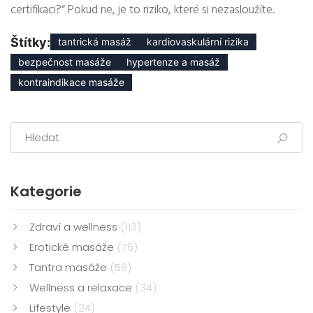
certifikaci?“ Pokud ne, je to riziko, které si nezasloužíte.
Štítky:
tantrická masáž
kardiovaskulární rizika
bezpečnost masáže
hypertenze a masáž
kontraindikace masáže
Kategorie
Zdraví a wellness
(113)
Erotické masáže
(76)
Tantra masáže
(56)
Wellness a relaxace
(34)
Lifestyle
(24)