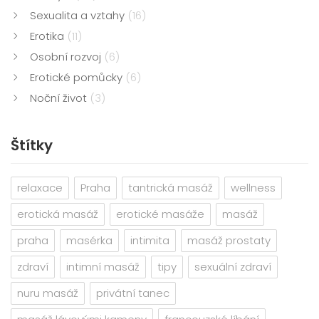
Sexualita a vztahy
(16)
Erotika
(11)
Osobní rozvoj
(6)
Erotické pomůcky
(6)
Noční život
(3)
Štítky
relaxace
Praha
tantrická masáž
wellness
erotická masáž
erotické masáže
masáž
praha
masérka
intimita
masáž prostaty
zdraví
intimní masáž
tipy
sexuální zdraví
nuru masáž
privátní tanec