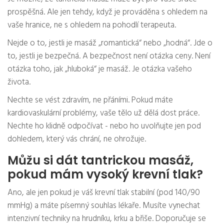
prospěšná. Ale jen tehdy, když je prováděna s ohledem na
vaše hranice, ne s ohledem na pohodlí terapeuta.
Nejde o to, jestli je masáž „romantická“ nebo „hodná“. Jde o
to, jestli je bezpečná. A bezpečnost není otázka ceny. Není
otázka toho, jak „hluboká“ je masáž. Je otázka vašeho
života.
Nechte se vést zdravím, ne přáními. Pokud máte
kardiovaskulární problémy, vaše tělo už dělá dost práce.
Nechte ho klidně odpočívat - nebo ho uvolňujte jen pod
dohledem, který vás chrání, ne ohrožuje.
Můžu si dát tantrickou masáž,
pokud mám vysoký krevní tlak?
Ano, ale jen pokud je váš krevní tlak stabilní (pod 140/90
mmHg) a máte písemný souhlas lékaře. Musíte vynechat
intenzivní techniky na hrudníku, krku a břiše. Doporučuje se