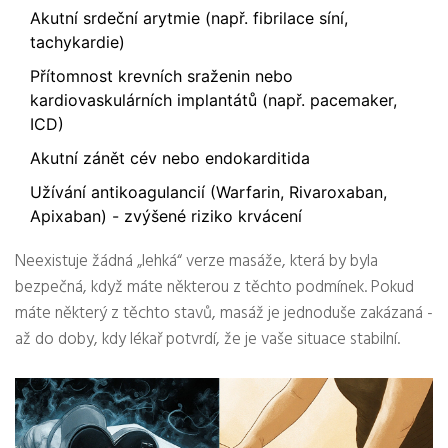
Akutní srdeční arytmie (např. fibrilace síní,
tachykardie)
Přítomnost krevních sraženin nebo
kardiovaskulárních implantátů (např. pacemaker,
ICD)
Akutní zánět cév nebo endokarditida
Užívání antikoagulancií (Warfarin, Rivaroxaban,
Apixaban) - zvýšené riziko krvácení
Neexistuje žádná „lehká“ verze masáže, která by byla
bezpečná, když máte některou z těchto podmínek. Pokud
máte některý z těchto stavů, masáž je jednoduše zakázaná -
až do doby, kdy lékař potvrdí, že je vaše situace stabilní.