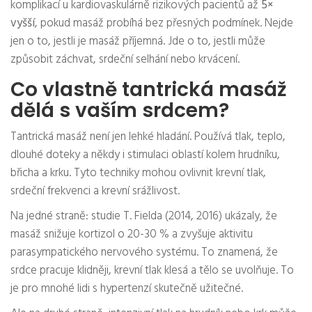
komplikací u kardiovaskulárně rizikových pacientů až
5×
vyšší
, pokud masáž probíhá bez přesných podmínek. Nejde
jen o to, jestli je masáž příjemná. Jde o to, jestli může
způsobit záchvat, srdeční selhání nebo krvácení.
Co vlastně tantrická masáž
dělá s vaším srdcem?
Tantrická masáž není jen lehké hladání. Používá tlak, teplo,
dlouhé doteky a někdy i stimulaci oblastí kolem hrudníku,
břicha a krku. Tyto techniky mohou ovlivnit krevní tlak,
srdeční frekvenci a krevní srážlivost.
Na jedné straně: studie T. Fielda (2014, 2016) ukázaly, že
masáž snižuje kortizol o 20-30 % a zvyšuje aktivitu
parasympatického nervového systému. To znamená, že
srdce pracuje klidněji, krevní tlak klesá a tělo se uvolňuje. To
je pro mnohé lidi s hypertenzí skutečně užitečné.