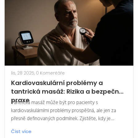
lis, 28 2025,
0 Komentáře
Kardiovaskulární problémy a
tantrická masáž: Rizika a bezpečné
praxe
Tantrická masáž může být pro pacienty s
kardiovaskulárními problémy prospěšná, ale jen za
přesně definovaných podmínek. Zjistěte, kdy je
bezpečná, kdy je nebezpečná a jak se chránit před
Číst více
nebezpečnými praxemi.