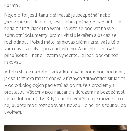
upřímní.
Nejde o to, jestli tantrická masáž je „bezpečná“ nebo
„nebezpečná“. Jde o to, jestli je bezpečná
pro vás
. A to se
nedá zjistit z článku na webu. Musíte se podívat na své
zdravotní dokumenty, promluvit si s lékařem a pak až se
rozhodnout. Pokud máte kardiovaskulární rizika, vaše tělo
vám dává signály – poslouchejte ho. A nechte si masáž
přizpůsobit – nebo ji zatím vynechte. Je lepší počkat než
riskovat.
V této sbírce najdete články, které vám pomohou pochopit,
jak se tantrická masáž chová v různých zdravotních situacích
– od onkologických pacientů až po muže s problémy s
prostatou. Všechny jsou napsané s důrazem na bezpečnost,
ne na dobrodružství. Když budete vědět, co je možné a co
ne, budete moci rozhodovat s hlavou – a ne jen s touhou po
uvolnění.