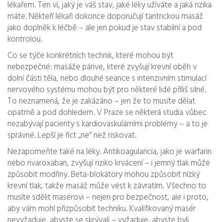
lékařem. Ten ví, jaký je váš stav, jaké léky užíváte a jaká rizika
máte. Někteří lékaři dokonce doporučují tantrickou masáž
jako doplněk k léčbě – ale jen pokud je stav stabilní a pod
kontrolou.
Co se týče konkrétních technik, které mohou být
nebezpečné: masáže pánve, které zvyšují krevní oběh v
dolní části těla, nebo dlouhé seance s intenzivním stimulací
nervového systému mohou být pro některé lidé příliš silné.
To neznamená, že je zakázáno – jen že to musíte dělat
opatrně a pod dohledem. V Praze se některá studia vůbec
nezabývají pacienty s kardiovaskulárními problémy – a to je
správné. Lepší je říct „ne“ než riskovat.
Nezapomeňte také na léky. Antikoagulancia, jako je warfarin
nebo rivaroxaban, zvyšují riziko krvácení – i jemný tlak může
způsobit modřiny. Beta-blokátory mohou způsobit nízký
krevní tlak, takže masáž může vést k závratím. Všechno to
musíte sdělit masérovi – nejen pro bezpečnost, ale i proto,
aby vám mohl přizpůsobit techniku. Kvalifikovaný masér
nevyžaduje, abyste se skrývali – vyžaduje, abyste byli