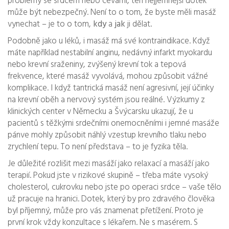
problémy se srdcem nebo cévami, ten nejjemnější dotek
může být nebezpečný. Není to o tom, že byste měli masáž
vynechat – je to o tom,
kdy
a
jak
ji dělat.
Podobně jako u léků, i masáž má své kontraindikace. Když
máte například nestabilní anginu, nedávný infarkt myokardu
nebo krevní sraženiny, zvýšený krevní tok a tepová
frekvence, které masáž vyvolává, mohou způsobit vážné
komplikace. I když tantrická masáž není agresivní, její účinky
na krevní oběh a nervový systém jsou reálné. Výzkumy z
klinických center v Německu a Švýcarsku ukazují, že u
pacientů s těžkými srdečními onemocněními i jemné masáže
pánve mohly způsobit náhlý vzestup krevního tlaku nebo
zrychlení tepu. To není představa – to je fyzika těla.
Je důležité rozlišit mezi masáží jako relaxací a masáží jako
terapií. Pokud jste v rizikové skupině – třeba máte vysoký
cholesterol, cukrovku nebo jste po operaci srdce – vaše tělo
už pracuje na hranici. Dotek, který by pro zdravého člověka
byl příjemný, může pro vás znamenat přetížení. Proto je
první krok vždy konzultace s lékařem. Ne s masérem. S