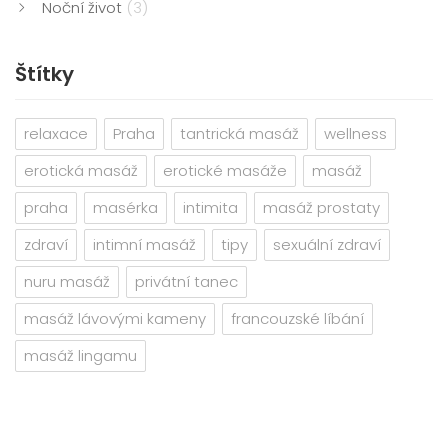
Noční život
(3)
Štítky
relaxace
Praha
tantrická masáž
wellness
erotická masáž
erotické masáže
masáž
praha
masérka
intimita
masáž prostaty
zdraví
intimní masáž
tipy
sexuální zdraví
nuru masáž
privátní tanec
masáž lávovými kameny
francouzské líbání
masáž lingamu