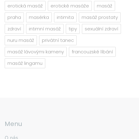
erotická masáž
erotické masáže
masáž
praha
masérka
intimita
masáž prostaty
zdraví
intimní masáž
tipy
sexuální zdraví
nuru masáž
privátní tanec
masáž lávovými kameny
francouzské líbání
masáž lingamu
Menu
O nás