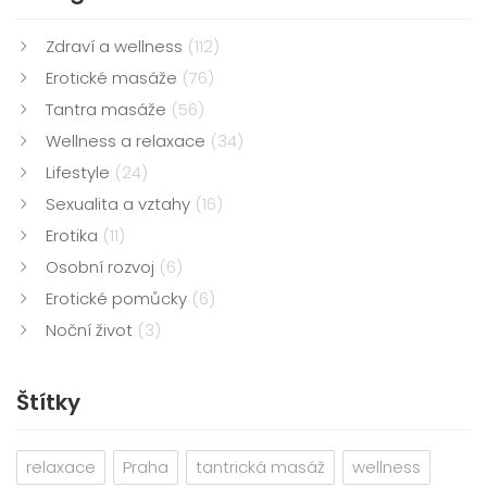
Zdraví a wellness
(112)
Erotické masáže
(76)
Tantra masáže
(56)
Wellness a relaxace
(34)
Lifestyle
(24)
Sexualita a vztahy
(16)
Erotika
(11)
Osobní rozvoj
(6)
Erotické pomůcky
(6)
Noční život
(3)
Štítky
relaxace
Praha
tantrická masáž
wellness