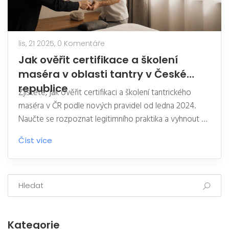
lis, 21 2025,
0 Komentáře
Jak ověřit certifikace a školení
maséra v oblasti tantry v České
republice
Zjistěte, jak ověřit certifikaci a školení tantrického
maséra v ČR podle nových pravidel od ledna 2024.
Naučte se rozpoznat legitimního praktika a vyhnout se
nelegálním provozovatelům.
Číst více
Kategorie