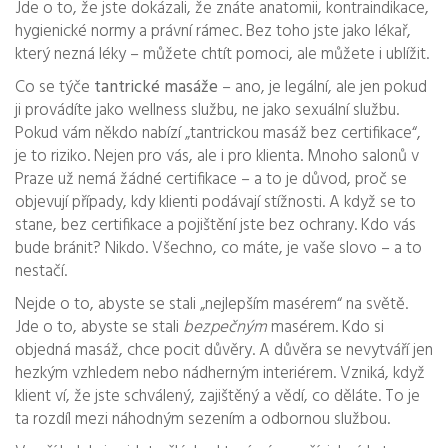
Jde o to, že jste dokázali, že znáte anatomii, kontraindikace,
hygienické normy a právní rámec. Bez toho jste jako lékař,
který nezná léky – můžete chtít pomoci, ale můžete i ublížit.
Co se týče
tantrické masáže
– ano, je legální, ale jen pokud
ji provádíte jako wellness službu, ne jako sexuální službu.
Pokud vám někdo nabízí „tantrickou masáž bez certifikace“,
je to riziko. Nejen pro vás, ale i pro klienta. Mnoho salonů v
Praze už nemá žádné certifikace – a to je důvod, proč se
objevují případy, kdy klienti podávají stížnosti. A když se to
stane, bez certifikace a pojištění jste bez ochrany. Kdo vás
bude bránit? Nikdo. Všechno, co máte, je vaše slovo – a to
nestačí.
Nejde o to, abyste se stali „nejlepším masérem“ na světě.
Jde o to, abyste se stali
bezpečným
masérem. Kdo si
objedná masáž, chce pocit důvěry. A důvěra se nevytváří jen
hezkým vzhledem nebo nádherným interiérem. Vzniká, když
klient ví, že jste schválený, zajištěný a vědí, co děláte. To je
ta rozdíl mezi náhodným sezením a odbornou službou.