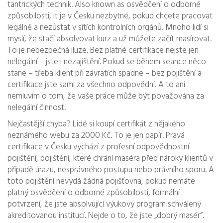
tantrických technik
. Also known as
osvědčení o odborné
způsobilosti
, it je v Česku nezbytné, pokud chcete pracovat
legálně a nezůstat v sítích kontrolních orgánů.
Mnoho lidí si
myslí, že stačí absolvovat kurz a už můžete začít masírovat.
To je nebezpečná iluze. Bez platné certifikace nejste jen
nelegální – jste i nezajištění. Pokud se během seance něco
stane – třeba klient při závratích spadne – bez pojištění a
certifikace jste sami za všechno odpovědní. A to ani
nemluvím o tom, že vaše práce může být považována za
nelegální činnost.
Nejčastější chyba? Lidé si koupí certifikát z nějakého
neznámého webu za 2000 Kč. To je jen papír. Pravá
certifikace v Česku vychází z
profesní odpovědnostní
pojištění
,
pojištění, které chrání maséra před nároky klientů v
případě úrazu, nesprávného postupu nebo právního sporu
. A
toto pojištění nevydá žádná pojišťovna, pokud nemáte
platný
osvědčení o odborné způsobilosti
,
formální
potvrzení, že jste absolvující výukový program schválený
akreditovanou institucí
. Nejde o to, že jste „dobrý masér“.