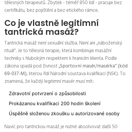
tělesných terapeutů. Zbytek - téměř 850 lidí - pracuje bez
certifikátu, bez pojištění a bez etického rámce.
Co je vlastně legitimní
tantrická masáž?
Tantrická masáž není sexuální služba. Není ani „náboženský
rituál“. Je to tělesná terapie, která kombinuje masážní
techniky s hlubokým respektem k hranicím klienta. Podle
zákona spadá pod živnost
„Sportovní masér/masérka“ (kód
69-037-M)
, kterou řídí Národní soustava kvalifikací (NSK). To
znamená, že každý legitimní masér musí mít:
Zdravotní potvrzení o způsobilosti
Prokázanou kvalifikaci 200 hodin školení
Úspěšně složenou zkoušku u autorizované osoby
Navíc pro tantrickou masáž je nutné absolvovat další 50