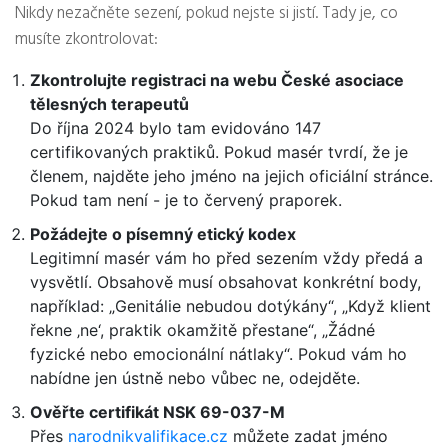
Nikdy nezačněte sezení, pokud nejste si jistí. Tady je, co
musíte zkontrolovat:
Zkontrolujte registraci na webu České asociace
tělesných terapeutů
Do října 2024 bylo tam evidováno 147
certifikovaných praktiků. Pokud masér tvrdí, že je
členem, najděte jeho jméno na jejich oficiální stránce.
Pokud tam není - je to červený praporek.
Požádejte o písemný etický kodex
Legitimní masér vám ho před sezením vždy předá a
vysvětlí. Obsahově musí obsahovat konkrétní body,
například: „Genitálie nebudou dotýkány“, „Když klient
řekne ‚ne‘, praktik okamžitě přestane“, „Žádné
fyzické nebo emocionální nátlaky“. Pokud vám ho
nabídne jen ústně nebo vůbec ne, odejděte.
Ověřte certifikát NSK 69-037-M
Přes
narodnikvalifikace.cz
můžete zadat jméno