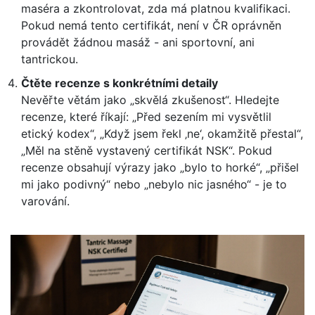
maséra a zkontrolovat, zda má platnou kvalifikaci.
Pokud nemá tento certifikát, není v ČR oprávněn
provádět žádnou masáž - ani sportovní, ani
tantrickou.
Čtěte recenze s konkrétními detaily
Nevěřte větám jako „skvělá zkušenost“. Hledejte
recenze, které říkají: „Před sezením mi vysvětlil
etický kodex“, „Když jsem řekl ‚ne‘, okamžitě přestal“,
„Měl na stěně vystavený certifikát NSK“. Pokud
recenze obsahují výrazy jako „bylo to horké“, „přišel
mi jako podivný“ nebo „nebylo nic jasného“ - je to
varování.