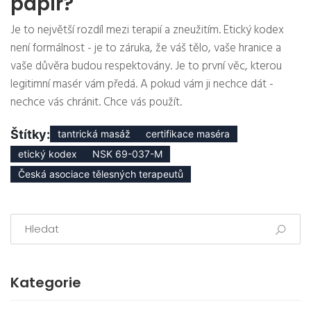
papír?
Je to největší rozdíl mezi terapií a zneužitím. Etický kodex
není formálnost - je to záruka, že váš tělo, vaše hranice a
vaše důvěra budou respektovány. Je to první věc, kterou
legitimní masér vám předá. A pokud vám ji nechce dát -
nechce vás chránit. Chce vás použít.
Štítky:
tantrická masáž
certifikace maséra
etický kodex
NSK 69-037-M
Česká asociace tělesných terapeutů
Kategorie