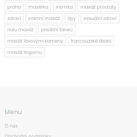
praha
masérka
intimita
masáž prostaty
zdraví
intimní masáž
tipy
sexuální zdraví
nuru masáž
privátní tanec
masáž lávovými kameny
francouzské líbání
masáž lingamu
Menu
O nás
Obchodní podmínky