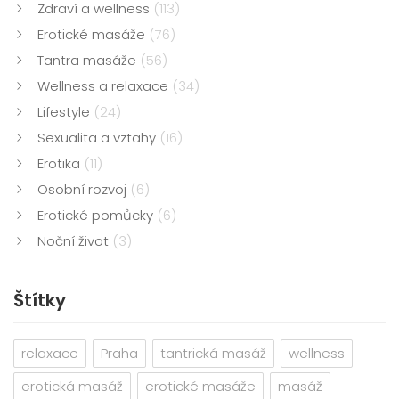
Zdraví a wellness
(113)
Erotické masáže
(76)
Tantra masáže
(56)
Wellness a relaxace
(34)
Lifestyle
(24)
Sexualita a vztahy
(16)
Erotika
(11)
Osobní rozvoj
(6)
Erotické pomůcky
(6)
Noční život
(3)
Štítky
relaxace
Praha
tantrická masáž
wellness
erotická masáž
erotické masáže
masáž